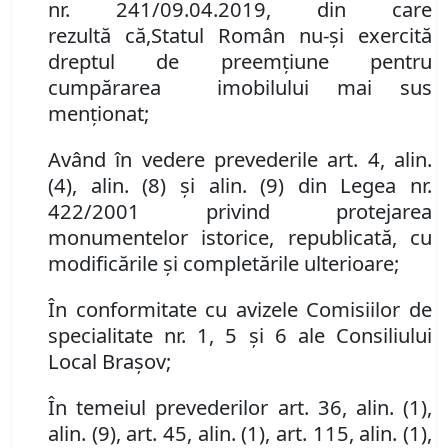
nr.
241/09.04.2019
,
din care
rezultă
că
,
Statul Român
nu-şi exercită
dreptul de preemţiune
pentru
cumpărarea
imobilului mai sus
menţionat
;
Având în vedere prevederile art. 4
,
alin.
(4)
, alin. (
8)
şi alin. (9)
din Legea nr.
422/2001 privind protejarea
monumentelor istorice, republicată, cu
modificările şi completările ulterioare;
În conformitate cu avizele Comisiilor de
specialitate nr. 1, 5 și 6 ale Consiliului
Local Brașov;
În temeiul prevederilor art. 36, alin. (1),
alin. (9), art. 45, alin. (1), art. 115, alin. (1),