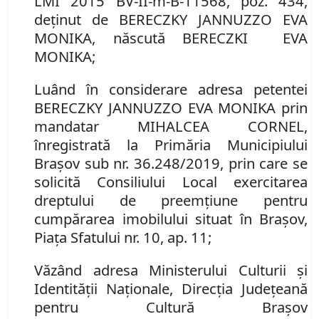
LMI
2015
BV-II-m-
B
-11
568
,
poz. 434,
deţinut
de
BERECZKY JANNUZZO EVA
MONIKA, născută BERECZKI EVA
MONIKA;
Luând în considerare
adresa petentei
BERECZKY JANNUZZO EVA MONIKA prin
mandatar MIHALCEA CORNEL,
înregistrată la Primăria Municipiului
Braşov sub
nr.
36.248/2019
, prin care
se
solicită Consiliului Local
exercitarea
dreptului de preemţiune pentru
cumpărarea imobilul
ui
situat în Braşov,
Piaţa Sfatului
nr.
10, ap. 11;
Văzând adresa Ministerului Culturii și
Identității Naționale, Direcţia Judeţeană
pentru Cultură Braşov