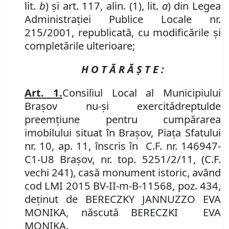
lit.
b
) şi art. 117, alin. (1), lit.
a
) din
Legea
Administraţiei Publice Locale nr.
215/2001,
republicată
, cu modificările și
completările ulterioare;
H O T Ă R Ă Ş T E :
Art
. 1.
Consiliul Local al Municipiului
Braşov nu-şi exercită
dreptul
de
preemţiune pentru cumpărarea
imobilul
ui
situat în Braşov
,
Piaţa Sfatului
nr.
10, ap. 11, înscris în C.F. nr. 146947-
C1-U8 Braşov, nr. top. 5251/2/11, (C.F.
vechi 241),
casă monument istoric,
având
cod LMI
2015
BV-II-m-
B
-11
568
,
poz. 434,
deţinut
de
BERECZKY JANNUZZO EVA
MONIKA, născută BERECZKI EVA
MONIKA.