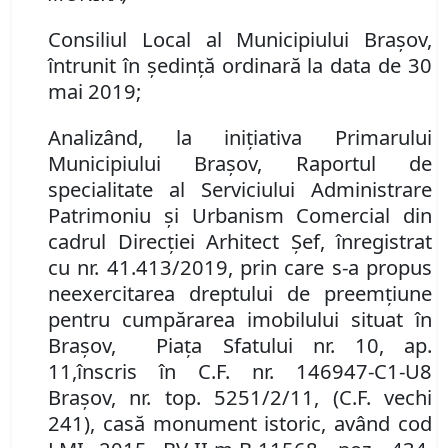
Consiliul Local al Municipiului Brașov,
întrunit în ședință ordinară la data de 30
mai 2019;
Analizând
,
la iniţiativa Primarului
Municipiului Braşov
,
Raportul de
specialitate al Serviciului
Administrare
Patrimoniu şi Urbanism Comercial
din
cadrul
Direcţi
ei Arhitect Şef,
înregistrat
cu
n
r
. 41.413/2019
, prin care s-a propus
neexercitarea dreptului de preemţiune
pentru cump
ă
rarea
imobilul
ui
situat în
Braşov
,
Piaţa Sfatului
nr.
10, ap.
11,
înscris în C.F. nr. 146947-C1-U8
Braşov, nr. top. 5251/2/11, (C.F. vechi
241),
casă monument istoric,
având
cod