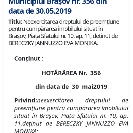
Municipiul Brașov nr. 356 din
data de 30.05.2019
Titlu:
Neexercitarea dreptului de preemţiune
pentru cumpărarea imobilului situat în
Braşov, Piaţa Sfatului nr. 10, ap. 11, deţinut de
BERECZKY JANNUZZO EVA MONIKA.
Conținut :
HOTĂRÂREA Nr.
356
din data de
30 mai
2019
Privind
:
neexercitarea dreptului de
preemţiune pentru cumpărarea imobilului
situat în Braşov,
Piaţa Sfatului
nr.
10, ap.
11,
deţinut
de
BERECZKY JANNUZZO EVA
MONIKA;