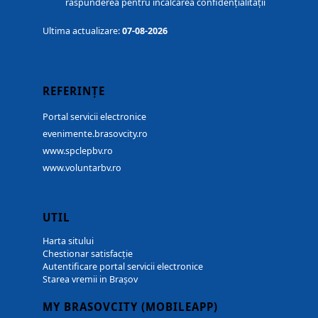
răspunderea pentru încălcarea confidențialității
Ultima actualizare:
07-08-2026
REFERINȚE
Portal servicii electronice
evenimente.brasovcity.ro
www.spclepbv.ro
www.voluntarbv.ro
UTIL
Harta sitului
Chestionar satisfacție
Autentificare portal servicii electronice
Starea vremii in Brașov
MY BRASOVCITY (MOBILEAPP)