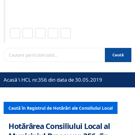
Site-ul oficial al Primariei Municipiului Brasov /
www.brasovcity.ro
Distribuie această pagină.
Caută
Acasă
\
HCL nr.356 din data de 30.05.2019
Caută în Registrul de Hotărâri ale Consiliului Local
Hotărârea Consiliului Local al