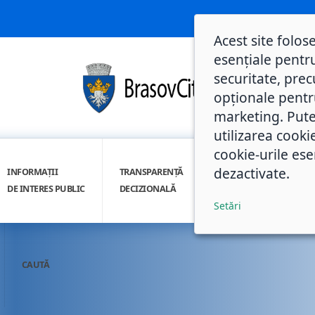
Acest site folos
esențiale pentru
securitate, prec
opționale pentru 
marketing. Pute
utilizarea cooki
cookie-urile ese
dezactivate.
INFORMAȚII
TRANSPARENȚĂ
INTEGRITATE
DE INTERES PUBLIC
DECIZIONALĂ
INSTITUȚIONALĂ
Setări
CAUTĂ