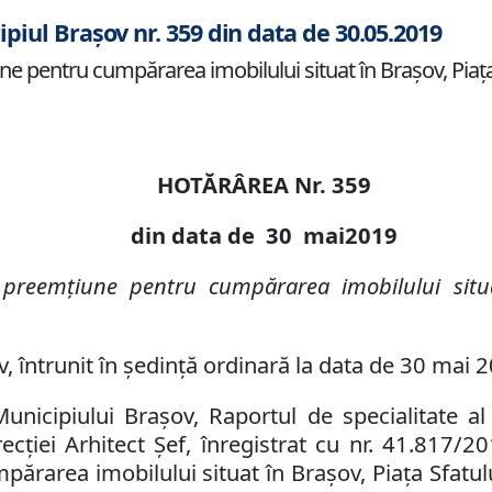
ipiul Brașov nr. 359 din data de 30.05.2019
 pentru cumpărarea imobilului situat în Braşov, Piaţa 
HOTĂRÂREA Nr.
359
din data de
30 mai
2019
e preemţiune pentru cumpărarea imobilului sit
v, întrunit în ședință ordinară la data de 30 mai 
Municipiului Braşov
,
Raportul de specialitate al
ecţi
ei Arhitect Şef,
înregistrat cu
n
r
. 41.817/2
ump
ă
rarea
imobilul
ui
situat în Braşov
,
Piaţa Sfatu