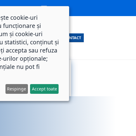
ește cookie-uri
 funcționare și
um și cookie-uri
CONTACT
statistici, conținut și
ți accepta sau refuza
e-urilor opționale;
nțiale nu pot fi
SERVICII
M.O.L.
PUBLICE
Respinge
Accept toate