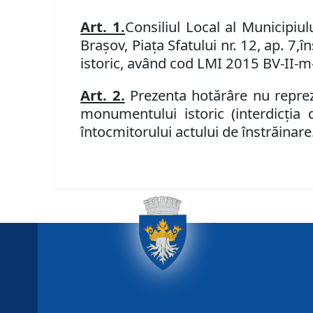
Art
. 1.
Consiliul Local al Municipi
Braşov
,
Piaţa Sfatului
nr.
12, ap. 7,
în
istoric,
având
cod LMI
2015
BV-II-m
Art. 2.
Prezenta hotărâre nu reprezin
monumentului istoric (interdicţia d
întocmitorului actului de înstrăinare