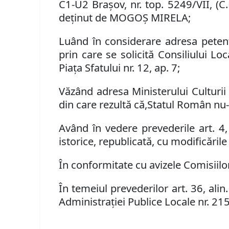
C1-U2 Braşov, nr. top. 5249/VII, (C.
deţinut
de
MOGOŞ MIRELA;
Luând în considerare
adresa pete
prin care
se solicită Consiliului Lo
Piaţa Sfatului
nr.
12, ap. 7;
Văzând adresa Ministerului Culturii 
din care rezultă
că
,
Statul Român
nu-
Având în vedere prevederile art. 4
,
istorice, republicată, cu modificările
În conformitate cu avizele Comisiilor 
În temeiul prevederilor art. 36, alin. (1
Administraţiei Publice Locale nr. 2