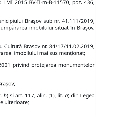
d LMI
2015
BV-II-m-
B
-11
570
,
poz. 436,
unicipiului Braşov sub nr.
41.111/2019
,
cumpărarea imobilul
ui
situat în Braşov,
tru Cultură Braşov
nr.
84/17/11.02.2019
,
rarea
imobilului mai sus menţionat
;
2001 privind protejarea monumentelor
Brașov;
t.
b
) şi art. 117, alin. (1), lit.
a
) din
Legea
le ulterioare;