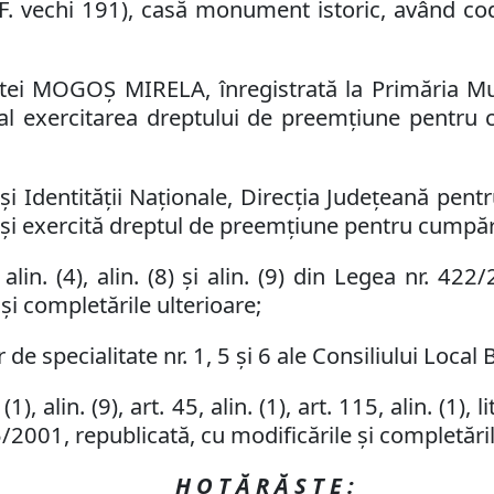
F. vechi 191),
casă monument istoric,
având
co
ntei MOGOŞ MIRELA,
înregistrată la Primăria M
cal
exercitarea dreptului de preemţiune pentru 
și Identității Naționale, Direcţia Judeţeană pen
şi exercită dreptul de preemţiune
pentru cumpă
alin. (4)
, alin. (
8)
şi alin. (9)
din Legea nr. 422/
 şi completările ulterioare;
de specialitate nr. 1, 5 și 6 ale Consiliului Local 
), alin. (9), art. 45, alin. (1), art. 115, alin. (1), li
15/2001,
republicată
, cu modificările și completări
H O T Ă R Ă Ş T E :