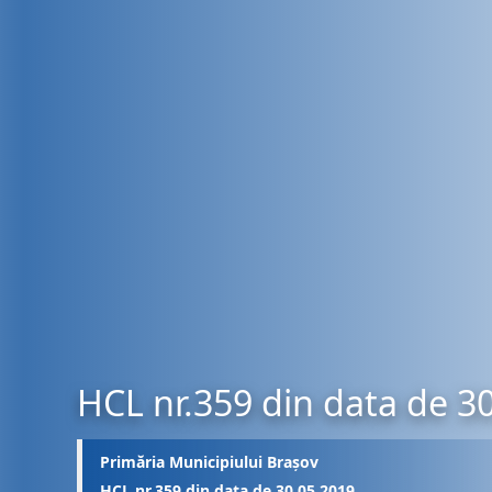
HCL nr.359 din data de 3
Primăria Municipiului Brașov
HCL nr.359 din data de 30.05.2019