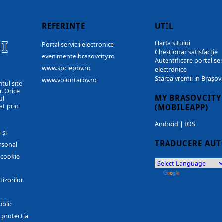
REFERINȚE
UTIL
I
Harta sitului
Portal servicii electronice
Chestionar satisfacție
evenimente.brasovcity.ro
Autentificare portal ser
www.spclepbv.ro
electronice
Starea vremii in Brașov
www.voluntarbv.ro
ntul site
. Orice
MY BRASOVCITY
ul
at prin
(MOBILEAPP)
Android
|
IOS
 și
TRADUCERE AU
rsonal
r cookie
by
Translate
tizorilor
ublic
 protecția