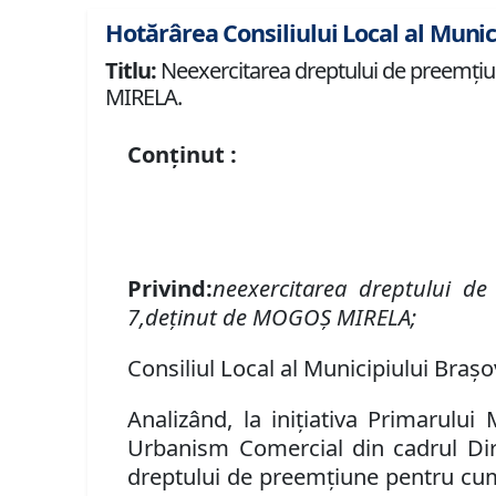
Hotărârea Consiliului Local al Munic
Titlu:
Neexercitarea dreptului de preemţiune
MIRELA.
Conținut :
Privind
:
neexercitarea dreptului d
7,
deţinut
de
MOGOŞ MIRELA;
Consiliul Local al Municipiului Brașo
Analizând
,
la iniţiativa Primarului 
Urbanism Comercial
din
cadrul
Dir
dreptului de preemţiune pentru c