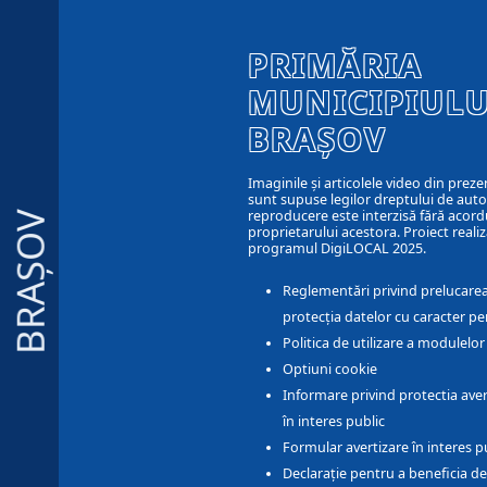
PRIMĂRIA
MUNICIPIULU
BRAȘOV
Imaginile și articolele video din preze
sunt supuse legilor dreptului de autor
reproducere este interzisă fără acord
BRAȘOV
proprietarului acestora. Proiect realiz
programul DigiLOCAL 2025.
Reglementări privind prelucarea
protecția datelor cu caracter pe
Politica de utilizare a modulelo
Optiuni cookie
Informare privind protectia aver
în interes public
Formular avertizare în interes p
Declarație pentru a beneficia de