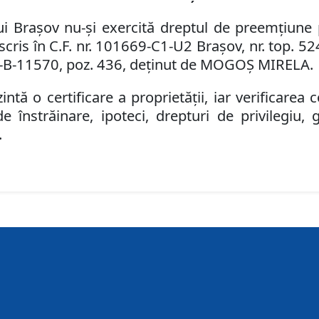
ului Braşov nu-şi exercită dreptul de preemţiun
scris în C.F. nr. 101669-C1-U2 Braşov, nr. top. 52
-
B
-11
570
,
poz. 436, deţinut
de
MOGOŞ MIRELA.
tă o certificare a proprietăţii, iar verificarea c
e înstrăinare, ipoteci, drepturi de privilegiu,
.