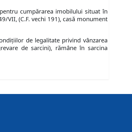
e pentru cumpărarea imobilul
ui
situat în
49/VII, (C.F. vechi 191),
casă monument
ondiţiilor de legalitate privind vânzarea
 grevare de sarcini), rămâne în sarcina