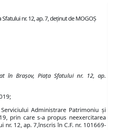
Sfatului nr. 12, ap. 7, deţinut de MOGOŞ
uat în Braşov,
Piaţa Sfatului
nr.
12, ap.
2019;
 Serviciului
Administrare Patrimoniu şi
019
, prin care s-a propus
neexercitarea
lui
nr.
12, ap. 7,
înscris în C.F. nr. 101669-