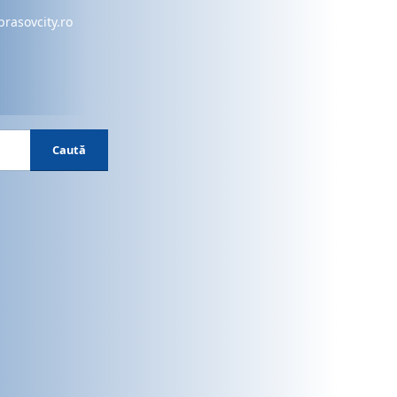
brasovcity.ro
Caută