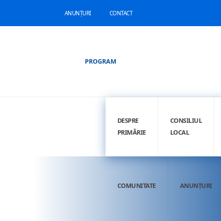
ANUNȚURI
CONTACT
PROGRAM
DESPRE
CONSILIUL
PRIMĂRIE
LOCAL
COMUNITATE
ANUNȚURI