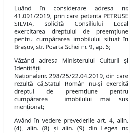
Luând în considerare
adresa nr.
41.091/2019
,
prin care petenta PETRUSE
SILVIA, solicită Consiliului Local
exercitarea dreptului de preemţiune
pentru cumpărarea imobilul
ui
situat în
Braşov,
str. Poarta Schei nr. 9, ap. 6;
Văzând adresa Ministerului Culturii și
Identității
Naționale
nr.
298/25/22.04.2019
,
din care
rezultă
că
,
Statul Român
nu-şi exercită
dreptul de preemţiune
pentru
cumpărarea
imobilului mai sus
menţionat
;
Având în vedere prevederile art. 4
,
alin.
(4)
, alin. (
8)
şi alin. (9)
din Legea nr.