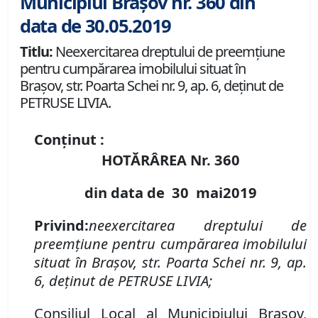
Municipiul Brașov nr. 360 din
data de 30.05.2019
Titlu:
Neexercitarea dreptului de preemţiune
pentru cumpărarea imobilului situat în
Braşov, str. Poarta Schei nr. 9, ap. 6, deţinut de
PETRUSE LIVIA.
Conținut :
HOTĂRÂREA Nr.
360
din data de
30 mai
2019
Privind
:
neexercitarea dreptului de
preemţiune pentru cumpărarea imobilului
situat în Braşov,
str. Poarta Schei
nr.
9, ap.
6, deţinut
de
PETRUSE LIVIA;
Consiliul Local al Municipiului Brașov,