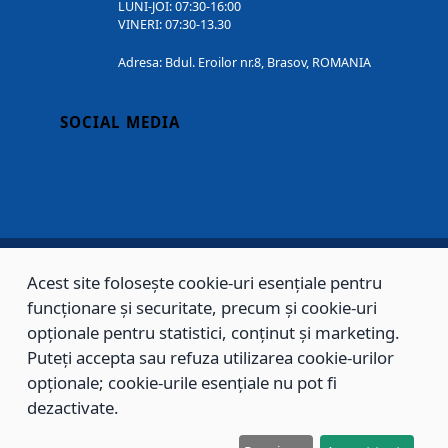
LUNI-JOI: 07:30-16:00
VINERI: 07:30-13.30
Adresa: Bdul. Eroilor nr.8, Brasov, ROMANIA
SOCIAL MEDIA
Acest site folosește cookie-uri esențiale pentru
Copyright © 2002 - 2026 - PRIMĂRIA MUNICIPIULUI BRAȘOV, toate drepturile
funcționare și securitate, precum și cookie-uri
rezervate.
opționale pentru statistici, conținut și marketing.
Puteți accepta sau refuza utilizarea cookie-urilor
Sitemap
Contact
opționale; cookie-urile esențiale nu pot fi
dezactivate.