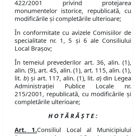
422/2001 privind protejarea
monumentelor istorice, republicată, cu
modificările şi completările ulterioare;
În conformitate cu avizele Comisiilor de
specialitate nr. 1, 5 și 6 ale Consiliului
Local Brașov;
În temeiul prevederilor art. 36, alin. (1),
alin. (9), art. 45, alin. (1), art. 115, alin. (1),
lit.
b
) şi art. 117, alin. (1), lit.
a
) din
Legea
Administraţiei Publice Locale nr.
215/2001,
republicată
, cu modificările și
completările ulterioare;
H O T Ă R Ă Ş T E :
Art
. 1.
Consiliul Local al Municipiului