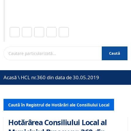
Site-ul oficial al Primariei Municipiului Brasov /
www.brasovcity.ro
Distribuie această pagină.
Caută
Acasă
\
HCL nr.360 din data de 30.05.2019
Caută în Registrul de Hotărâri ale Consiliului Local
Hotărârea Consiliului Local al