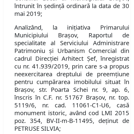
întrunit în ședință ordinară la data de 30
mai 2019;
Analizând
,
la iniţiativa Primarului
Municipiului Braşov
,
Raportul de
specialitate al Serviciului
Administrare
Patrimoniu şi Urbanism Comercial
din
cadrul
Direcţi
ei Arhitect Şef,
înregistrat
cu
n
r
. 41.939/2019
, prin care s-a propus
neexercitarea dreptului de preemţiune
pentru cump
ă
rarea
imobilul
ui
situat în
Braşov
,
str. Poarta Schei nr. 9, ap. 6,
înscris în C.F. nr. 51767 Braşov, nr. top.
5119/6, nr. cad. 11061-C1-U6,
casă
monument istoric,
având
cod LMI
2015
poz. 354,
BV-I
I
-m-
B
-11
495, deţinut
de
PETRUSE SILVIA;