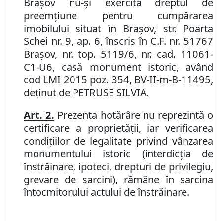
Braşov nu-şi exercită dreptul de
preemţiune pentru cumpărarea
imobilul
ui
situat în Braşov
,
str. Poarta
Schei nr. 9, ap. 6, înscris în C.F. nr. 51767
Braşov, nr. top. 5119/6, nr. cad. 11061-
C1-U6,
casă monument istoric,
având
cod LMI
2015 poz. 354,
BV-I
I
-m-
B
-11
495,
deţinut
de
PETRUSE SILVIA.
Art. 2.
Prezenta hotărâre nu reprezintă o
certificare a proprietăţii, iar verificarea
condiţiilor de legalitate privind vânzarea
monumentului istoric (interdicţia de
înstrăinare, ipoteci, drepturi de privilegiu,
grevare de sarcini), rămâne în sarcina
întocmitorului actului de înstrăinare.