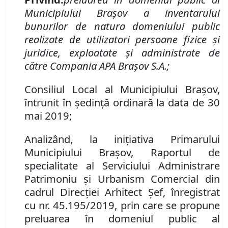
Municipiului Braşov a inventarului
bunurilor de natura domeniului public
realizate de
utilizatori
persoane fizice şi
juridice, exploata
te
şi administra
te
de
către Compania APA Braşov S
.
A
.
;
Consiliul Local al Municipiului Brașov,
întrunit în ședință ordinară la data de 30
mai 2019;
Analizând
, la inițiativa Primarului
Municipiului Brașov,
Raportul de
specialitate al Serviciului Administrare
Patrimoniu şi Urbanism Comercial din
cadrul Direcţiei Arhitect Şef
,
înregistrat
cu
nr.
45.195/
2019
,
prin care se propune
preluarea în domeniul public al