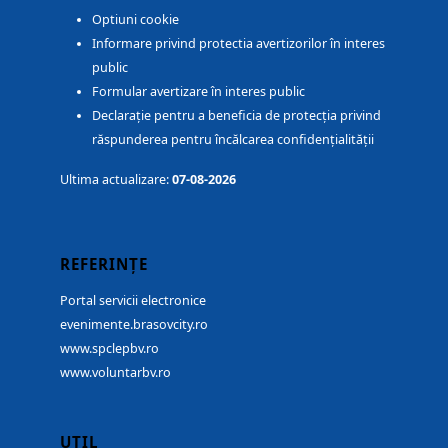
Optiuni cookie
Informare privind protectia avertizorilor în interes
public
Formular avertizare în interes public
Declarație pentru a beneficia de protecția privind
răspunderea pentru încălcarea confidențialității
Ultima actualizare:
07-08-2026
REFERINȚE
Portal servicii electronice
evenimente.brasovcity.ro
www.spclepbv.ro
www.voluntarbv.ro
UTIL