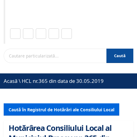
Site-ul oficial al Primariei Municipiului Brasov /
www.brasovcity.ro
Distribuie această pagină.
Caută
Acasă
\
HCL nr.365 din data de 30.05.2019
Caută în Registrul de Hotărâri ale Consiliului Local
Hotărârea Consiliului Local al