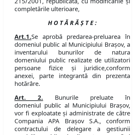
215/2001, republicată, cu modificările și
completările ulterioare,
H O T Ă R Ă Ş T E :
Art.
1.
Se aprobă
predarea-preluarea în
domeniul public al Municipiului Braşov
,
a
inventarului bunurilor de natura
domeniului public realizate de
utilizatori
persoane fizice şi juridice
,
conform
anex
ei,
parte integrantă din prezenta
hotărâre.
Art. 2.
Bunurile preluate în
domeniul
public al Municipiului Braşov,
vor fi exploatate şi administrate de către
Compani
a
APA Braşov S
.
A
.
, conform
contractului de delegare a
gestiunii