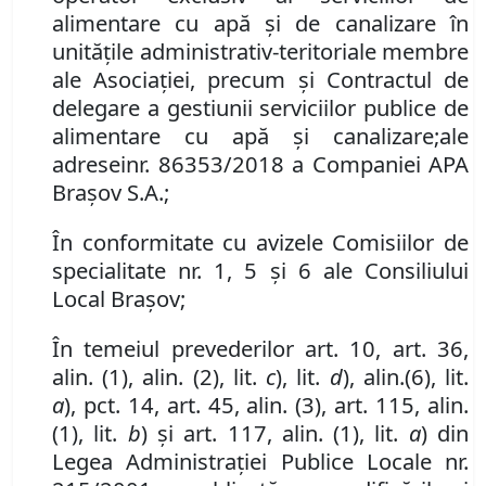
alimentare cu apă şi de canalizare în
unităţile administrativ-teritoriale membre
ale Asociaţiei, precum şi Contractul de
delegare a gestiunii serviciilor publice de
alimentare cu apă şi canalizare
;
ale
adres
ei
nr.
86353/2018
a Companiei APA
Braşov S
.
A
.;
În conformitate cu avizele Comisiilor de
specialitate nr. 1, 5 și 6 ale Consiliului
Local Brașov;
În temeiul prevederilor art. 10, art. 36,
alin. (1), alin. (2), lit.
c
), lit.
d
)
, alin
.
(
6
),
lit
.
a
)
,
pct
.
14
,
art. 45, alin. (3), art. 115, alin.
(1), lit.
b
) şi art. 117, alin. (1), lit.
a
) din
Legea Administraţiei Publice Locale nr.