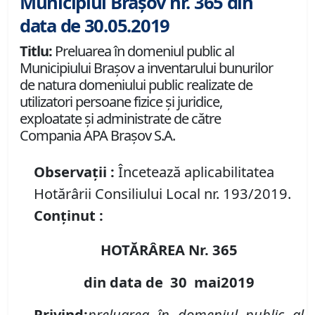
Municipiul Brașov nr. 365 din
data de 30.05.2019
Titlu:
Preluarea în domeniul public al
Municipiului Braşov a inventarului bunurilor
de natura domeniului public realizate de
utilizatori persoane fizice şi juridice,
exploatate şi administrate de către
Compania APA Braşov S.A.
Observații :
Încetează aplicabilitatea
Hotărârii Consiliului Local nr. 193/2019.
Conținut :
HOTĂRÂREA Nr.
365
din data de
30 mai
2019
Privind:
preluarea în domeniul public al