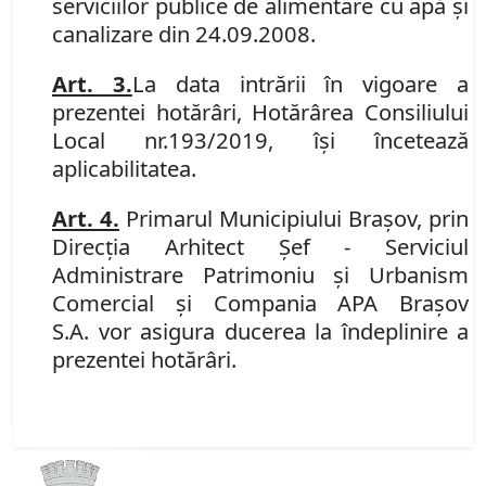
serviciilor publice de alimentare cu apă şi
canalizare
din 24.09.2008.
Art.
3
.
La data intrării în vigoare a
prezentei hotărâri,
Hot
ărârea Consiliului
Local nr
.
193
/201
9,
își încetează
aplicabilitatea.
Art.
4
.
Primarul Municipiului Braşov
, prin
Direcția Arhitect Șef - Serviciul
Administrare Patrimoniu şi Urbanism
Comercial
şi Compania APA Braşov
S
.
A
.
vor asigura ducerea la îndeplinire a
prezentei hotărâri.