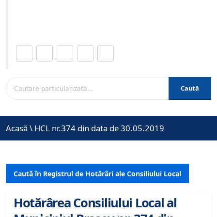
Site-ul oficial al Primariei Municipiului Brasov /
www.brasovcity.ro
Distribuie această pagină.
Caută
Acasă
\
HCL nr.374 din data de 30.05.2019
Caută în Registrul de Hotărâri ale Consiliului Local
Hotărârea Consiliului Local al