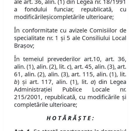
ale art. 36, alin. (1) din Legea nr. 18/1991
a fondului funciar, republicată,
cu
modificările
și
completările
ulterioare
;
În conformitate cu avizele Comisiilor de
specialitate nr. 1 și 5 ale Consiliului Local
Brașov;
În temeiul prevederilor
art.
10,
art. 36,
alin. (1), alin. (2), lit.
c
), art. 45, alin. (3), art.
61, alin. (2), alin. (3), art. 115, alin. (1), lit.
b
) şi art. 117, alin. (1), lit.
a
) din
Legea
Administraţiei Publice Locale nr.
215/2001,
republicată
, cu modificările și
completările ulterioare;
H O T Ă R Ă Ş T E :