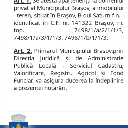
Art.
1
.
Se atest
ă
apartenen
ţ
a la domeniul
p
rivat
al Municipiului Bra
ş
ov
,
a imobi
lului
- teren, situat în Brașov, B-dul Saturn f.n. -
identificat în C.F. nr. 141322 Brașov, nr.
top. 7498/1/a/2/1/1/3,
7498/1/a/3/1/1/3, 7498/1/b/1/1/3.
Art.
2
.
Primarul Municipiului
Brașov,
prin
Direcția Juridică și de Administrație
Publică Locală - Serviciul Cadastru,
Valorificare, Registru Agricol și Fond
Funciar,
va asigura ducerea la îndeplinire
a prezentei
hotărâri
.