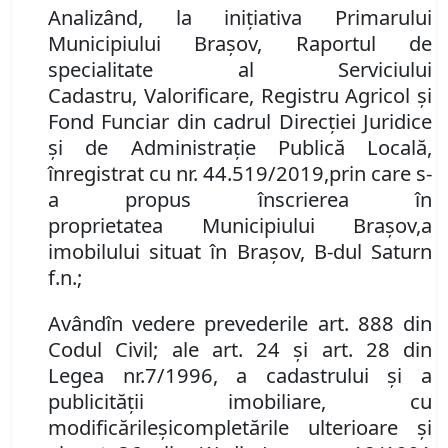
Analiz
â
nd
, la inițiativa Primarului
Municipiului Brașov,
Raportul de
s
pecialitate al Serviciului
Cadastru
,
Valorificare
,
Reg
istru
Agricol
și
Fond Funciar din
cadrul
D
irecției
J
uridice
și de
A
dministrație
P
ublică
L
ocală,
înregistrat
cu nr.
44.519/
201
9
,
prin care s-
a propus
î
nscrierea
în
proprietatea
Municipiului
Brașov,
a
imobil
ului situat în Brașov, B-dul Saturn
f.n.;
Având
în
vedere prevederile art. 888
din
Cod
ul
Civil
; ale art. 24 și art. 28 din
Legea
nr.
7/1996, a cadastrului
și
a
publicității
imobiliare, cu
modificările
și
completările
ulterioare
și