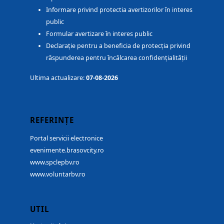
Informare privind protectia avertizorilor în interes
public
Formular avertizare în interes public
Declarație pentru a beneficia de protecția privind
răspunderea pentru încălcarea confidențialității
Ultima actualizare:
07-08-2026
REFERINȚE
Portal servicii electronice
evenimente.brasovcity.ro
www.spclepbv.ro
www.voluntarbv.ro
UTIL