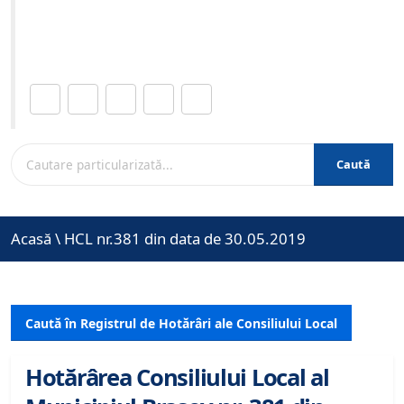
Site-ul oficial al Primariei Municipiului Brasov /
www.brasovcity.ro
Distribuie această pagină.
Caută
Acasă
\
HCL nr.381 din data de 30.05.2019
Caută în Registrul de Hotărâri ale Consiliului Local
Hotărârea Consiliului Local al