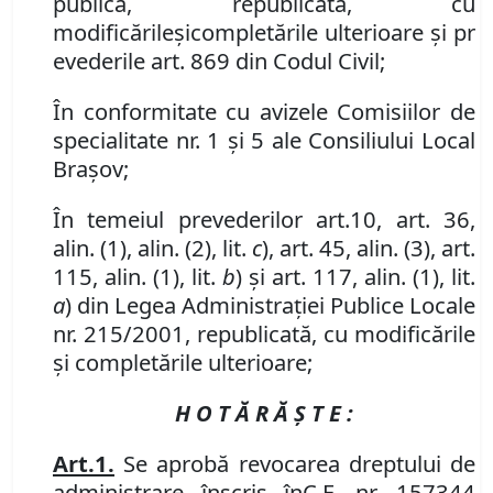
publică,
republicată, cu
modificările
și
completările
ulterioare
și
pr
evederile art. 869
din
Cod
ul
Civil;
În conformitate cu avizele Comisiilor de
specialitate nr. 1 și 5 ale Consiliului Local
Brașov;
În temeiul prevederilor
art.10,
art. 36,
alin. (1), alin. (2), lit.
c
), art. 45, alin. (3), art.
115, alin. (1), lit.
b
) şi art. 117, alin. (1), lit.
a
) din
Legea Administraţiei Publice Locale
nr. 215/2001,
republicată
, cu modificările
și completările ulterioare;
H O T Ă R Ă Ş T E :
Art.
1.
Se aprob
ă
revocarea dreptului de
administrare
î
nscris
în
C.F. nr. 157344