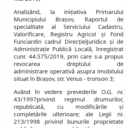
Analizând
,
la iniţiativa Primarului
Municipiului Braşov
,
Raportul de
specialitate al Serviciului
Cadastru,
Valorificare, Registru Agricol şi Fond
Funciar
din
cadrul
Direcţi
ei
Juridice și de
Administrație Publică Locală,
înregistrat
cu
n
r.
44.575/2019,
prin care s-a propus
r
evocarea drept
ului
de
administrare
operativă
asupra imobil
ului
situat în Brașov, str. Venus - tronson 3;
Având în vedere
prevederile
O.G. nr.
43/1997
privind regimul drumurilor,
republicată
,
cu modificările şi
completările ulterioare;
ale
Leg
ii
nr.
213/1998 privind
bunurile proprietate