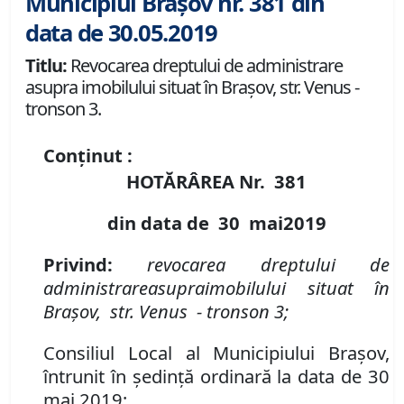
Municipiul Brașov nr. 381 din
data de 30.05.2019
Titlu:
Revocarea dreptului de administrare
asupra imobilului situat în Brașov, str. Venus -
tronson 3.
Conținut :
HOTĂRÂREA Nr.
381
din data de
30 mai
2019
Privind
:
r
evocarea drept
ului
de
administrare
asupra
imobil
ului situat în
Brașov, str. Venus - tronson 3;
Consiliul Local al Municipiului Brașov,
întrunit în ședință ordinară la data de 30
mai 2019;