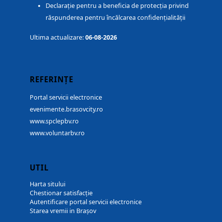
Declarație pentru a beneficia de protecția privind
răspunderea pentru încălcarea confidențialității
Ultima actualizare:
06-08-2026
REFERINȚE
Portal servicii electronice
evenimente.brasovcity.ro
www.spclepbv.ro
www.voluntarbv.ro
UTIL
Harta sitului
Chestionar satisfacție
Autentificare portal servicii electronice
Starea vremii in Brașov