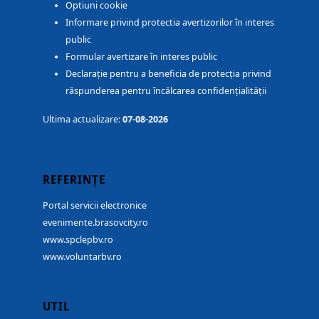
Optiuni cookie
Informare privind protectia avertizorilor în interes
public
Formular avertizare în interes public
Declarație pentru a beneficia de protecția privind
răspunderea pentru încălcarea confidențialității
Ultima actualizare:
07-08-2026
REFERINȚE
Portal servicii electronice
evenimente.brasovcity.ro
www.spclepbv.ro
www.voluntarbv.ro
UTIL