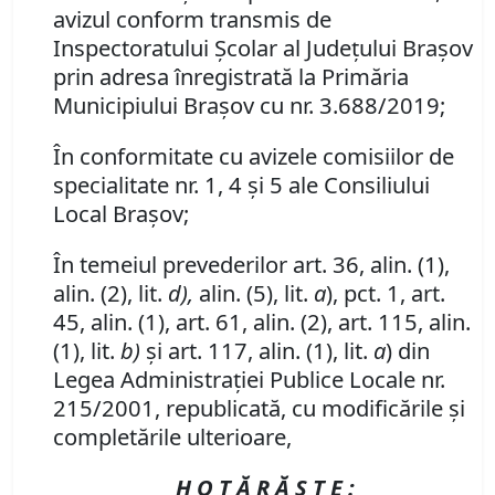
avizul conform transmis de
Inspectoratului Şcolar al Judeţului Braşov
prin adresa înregistrată la Primăria
Municipiul
ui Braşov cu nr. 3.688/2019
;
În conformitate cu avizele comisiilor de
specialitate nr. 1, 4 şi 5 ale Consiliului
Local Braşov;
În temeiul prevederilor art. 36, alin. (1),
alin. (2), lit.
d),
alin. (5), lit.
a
),
pct. 1,
art.
45, alin. (1), art. 61, alin. (2), art. 115, alin.
(1), lit.
b)
şi art. 117, alin. (1), lit.
a
) din
Legea Administraţiei Publice Locale nr.
215/2001, republicată, cu modificările şi
completările ulterioare,
H O T Ă R Ă Ş T E :