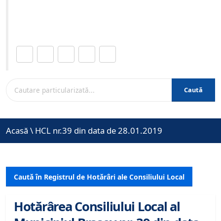
Site-ul oficial al Primariei Municipiului Brasov /
www.brasovcity.ro
Distribuie această pagină.
Caută
Acasă
\
HCL nr.39 din data de 28.01.2019
Caută în Registrul de Hotărâri ale Consiliului Local
Hotărârea Consiliului Local al