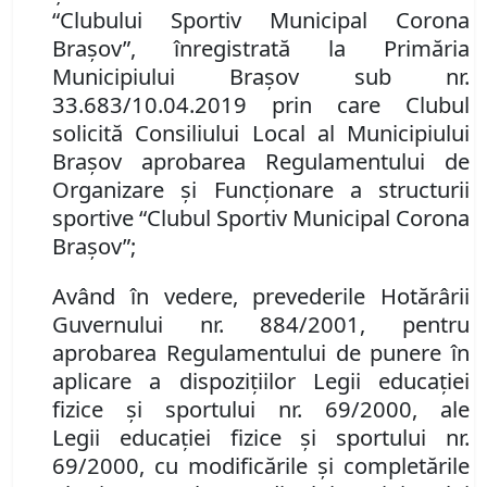
“Clubului Sportiv Municipal Corona
Braşov”
, înregistrată la Primăria
Municipiului Braşov sub nr.
33.683/10.04.2019 prin care Clubul
solicită Consiliului Local al Municipiului
Braşov aprobarea
Regulamentului de
Organizare şi Funcţionare a
structurii
sportive “Clubul Sportiv Municipal Corona
Braşov”;
Având în vedere,
prevederile
Hotărârii
Guvernului nr. 884/2001, pentru
aprobarea Regulamentului de punere în
aplicare a dispoziţiilor Legii educaţiei
fizice şi sportului nr. 69/2000
,
ale
Leg
ii
educaţiei fizice şi sportului nr.
69/2000, cu modificările şi completările