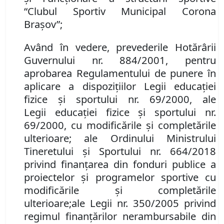
“Clubul Sportiv Municipal Corona
Braşov”
;
Având în vedere,
prevederile
Hotărârii
Guvernului nr. 884/2001, pentru
aprobarea Regulamentului de punere în
aplicare a dispoziţiilor Legii educaţiei
fizice şi sportului nr. 69/2000
,
ale
Leg
ii
educaţiei fizice şi sportului nr.
69/2000, cu modificările şi completările
ulterioare
;
ale Ordinului Ministrului
Tineretului și Sportului nr. 664/2018
privind finanțarea din fonduri publice a
proiectelor și programelor sportive cu
modificările și completările
ulterioare
;
ale
Legii nr. 350/2005 privind
regimul finanțărilor nerambursabile din