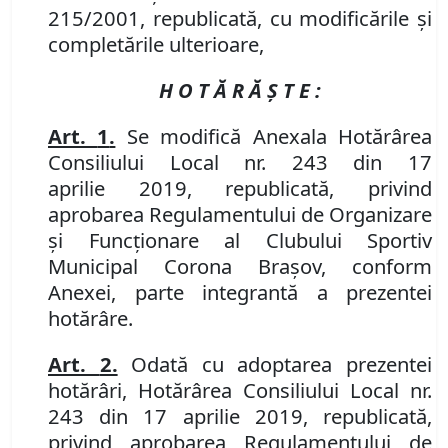
215/2001, republicată, cu modificările și
completările ulterioare,
H O T Ă R Ă Ş T E :
Art.
1
.
Se
modifică
Anexa
la
Hotărârea
Consiliului Local nr.
243 din 17
aprilie
2019
, republicată, privind
aprobarea
Regulamentul
ui
de Organizare
şi Funcţionare
al
Clubul
ui
Sportiv
Municipal Corona Braşov
, conform
Anexei,
parte integrantă a prezentei
hotărâr
e.
Art.
2.
Odată cu adoptarea prezentei
hotărâri,
Hotărârea Consiliului Local nr.
243 din 17 aprilie
2019
, republicată,
privind aprobarea
Regulamentul
ui
de