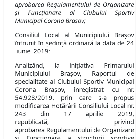
aprobarea Regulamentului de Organizare
şi Funcţionare al
Clubului Sportiv
Municipal Corona Braşov
;
Consiliul Local al Municipiului Brașov
întrunit în ședință ordinară la data de 24
iunie 2019;
Analizând,
la inițiativa Primarului
Municipiului Brașov, Raportul de
specialitate al Clubului Sportiv Municipal
Corona Brașov, înregistrat cu nr.
54.928/2019,
prin care s-a propus
modificarea
Hotărârii Consiliului Local nr.
243
din
17 aprilie
2019
,
republicată,
privind
aprobarea
Regulamentul
ui
de Organizare
şi Funcţionare a
structurii sportive