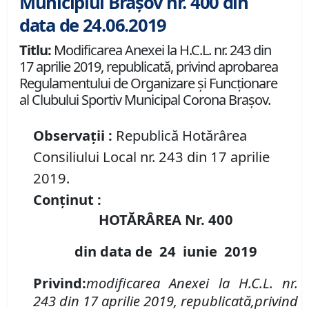
Municipiul Brașov nr. 400 din
data de 24.06.2019
Titlu:
Modificarea Anexei la H.C.L. nr. 243 din
17 aprilie 2019, republicată, privind aprobarea
Regulamentului de Organizare şi Funcţionare
al Clubului Sportiv Municipal Corona Braşov.
Observații :
Republică Hotărârea
Consiliului Local nr. 243 din 17 aprilie
2019.
Conținut :
HOTĂRÂREA Nr.
400
din data de
24 iunie
2019
Privind:
modificarea Anexei
l
a H.C.L. nr.
243
din 17 aprilie 2019, republicată,
privind