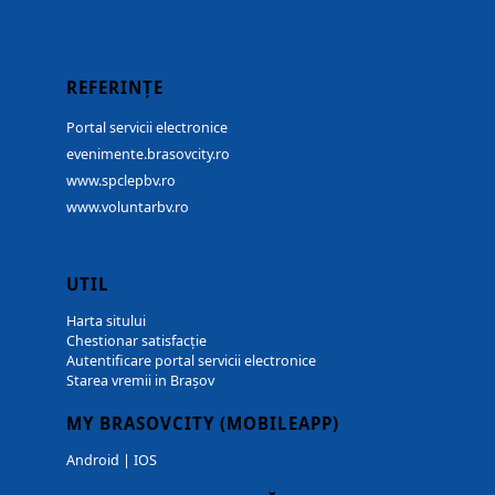
REFERINȚE
Portal servicii electronice
evenimente.brasovcity.ro
www.spclepbv.ro
www.voluntarbv.ro
UTIL
Harta sitului
Chestionar satisfacție
Autentificare portal servicii electronice
Starea vremii in Brașov
MY BRASOVCITY (MOBILEAPP)
Android
|
IOS