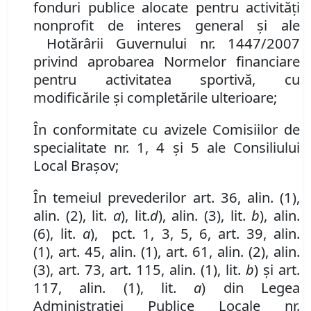
fonduri publice alocate pentru activități
nonprofit de interes general și
ale
Hotărâr
ii
Guvernului nr. 1447/2007
privind aprobarea Normelor financiare
pentru activitatea sportivă
,
cu
modificările și completările ulterioare
;
În conformitate cu avizele Comisiilor de
specialitate nr. 1, 4 și 5 ale Consiliului
Local Brașov;
În temeiul prevederilor art. 36, alin. (1),
alin. (2), lit.
a
), lit.
d
), alin. (3)
,
lit.
b
), alin.
(6)
,
lit.
a
)
,
pct. 1, 3, 5, 6, art. 39
,
alin.
(1),
art. 45, alin. (1),
art. 61
,
alin. (2), alin.
(3),
art. 73
, art. 115, alin. (1), lit.
b
) şi art.
117, alin. (1), lit.
a
) din Legea
Administraţiei Publice Locale nr.