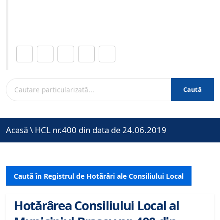
Site-ul oficial al Primariei Municipiului Brasov /
www.brasovcity.ro
Distribuie această pagină.
Caută
Acasă
\
HCL nr.400 din data de 24.06.2019
Caută în Registrul de Hotărâri ale Consiliului Local
Hotărârea Consiliului Local al