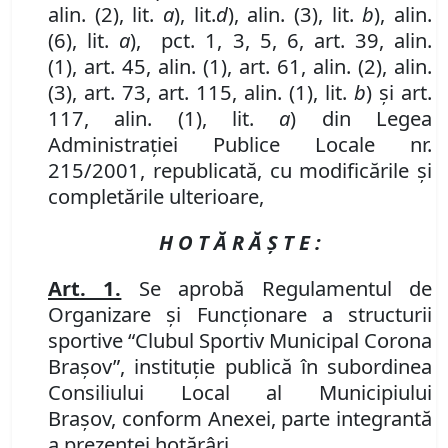
alin. (2), lit.
a
), lit.
d
), alin. (3)
,
lit.
b
), alin.
(6)
,
lit.
a
)
,
pct. 1, 3, 5, 6, art. 39
,
alin.
(1),
art. 45, alin. (1),
art. 61
,
alin. (2), alin.
(3),
art. 73
, art. 115, alin. (1), lit.
b
) şi art.
117, alin. (1), lit.
a
) din Legea
Administraţiei Publice Locale nr.
215/2001, republicată, cu modificările și
completările ulterioare,
H O T Ă R Ă Ş T E :
Art. 1.
Se aprobă
Regulamentul de
Organizare şi Funcţionare a
structurii
sportive “Clubul Sportiv Municipal Corona
Braşov”, instituţie publică în subordinea
Consiliului Local al Municipiului
Braşov,
conform Anexei, parte integrantă
a prezentei hotărâri.