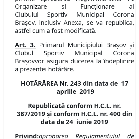
Organizare şi Funcţionare
al
Clubul
ui
Sportiv Municipal Corona
Braşov, inclusiv Anexa
, se va republica,
astfel cum a fost modificată.
Art.
3
.
Primarul Municipiului Brașov și
Clubul Sportiv Municipal Corona
Braşov
vor
asigura
duce
rea
la îndeplinire
a
prezent
ei
hotărâre.
HOTĂRÂREA Nr.
243
din data de
17
aprilie
2019
Republicată conform H.C.L. nr.
387/2019 și conform H.C.L. nr. 400 din
data de
24 iunie 2019
Privind:
aprobarea Regulamentului de