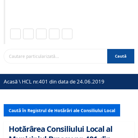
Site-ul oficial al Primariei Municipiului Brasov /
www.brasovcity.ro
Distribuie această pagină.
Caută
Acasă
\
HCL nr.401 din data de 24.06.2019
Caută în Registrul de Hotărâri ale Consiliului Local
Hotărârea Consiliului Local al