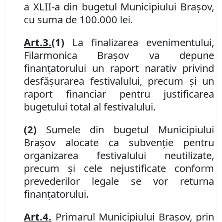
a XLI
I
-a din bugetul Municipiului Braşov,
cu suma de
100
.000 lei.
Art.
3.
(1)
La finalizarea evenimentului,
Filarmonica
Braşov va depune
finanţatorului un raport narativ privind
desfăşurarea festivalului, precum şi un
raport financiar pentru justificarea
bugetului total al festivalului.
(2)
Sumele din bugetul Municipiului
Braşov alocate ca subvenţie pentru
organizarea festivalului neutilizate,
precum şi cele nejustificate conform
prevederilor legale se vor returna
finanţatorului.
Art.
4.
Primarul Municipiului Braşov, prin