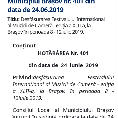
Municipiul Brașov nr. 401 din
data de 24.06.2019
Titlu:
Desfăşurarea Festivalului Internaţional
al Muzicii de Cameră - ediţia a XLII-a, la
Braşov, în perioada 8 - 12 iulie 2019.
Conținut :
HOTĂRÂREA Nr.
401
din data de
24 iunie
2019
Privind
:
desfăşurarea Festivalului
Internaţional al Muzicii de Cameră
-
ediţia
a XLI
I
-a, la Braşov, în perioada
8
-
1
2
iulie
201
9;
Consiliul Local al Municipiului Brașov
întrunit în ședință ordinară la data de 24