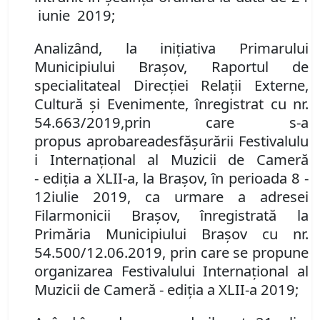
iunie 2019;
Analizând
, la inițiativa Primarului
Municipiului Brașov,
Raportul de
specialitate
al
Direcţiei Relaţii Externe,
Cultură şi Evenimente
, înregistrat
cu
nr.
54.663/2019
,
prin care s-a
propus
aprobarea
desfăşur
ării
Festivalulu
i Internaţional al Muzicii de Cameră
-
ediţia a XLI
I
-a, la Braşov, în perioada
8
-
1
2
iulie
201
9
, ca urmare a adresei
Filarmonicii Braşov, înregistrată la
Primăria Municipiului Braşov cu nr.
54.500/12.06.2019, prin care se propune
organizarea
Festivalului Internaţional al
Muzicii de Cameră
-
ediţia a XLI
I
-a
2019;