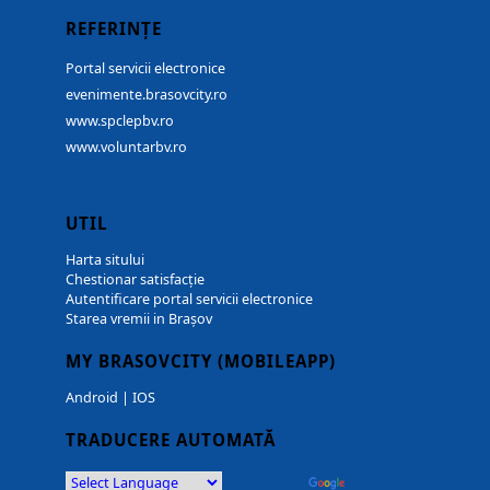
REFERINȚE
Portal servicii electronice
evenimente.brasovcity.ro
www.spclepbv.ro
www.voluntarbv.ro
UTIL
Harta sitului
Chestionar satisfacție
Autentificare portal servicii electronice
Starea vremii in Brașov
MY BRASOVCITY (MOBILEAPP)
Android
|
IOS
TRADUCERE AUTOMATĂ
Powered by
Translate