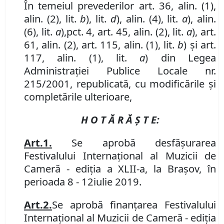
În temeiul prevederilor art. 36, alin. (1),
alin. (2), lit.
b
),
lit.
d
), alin. (4)
,
lit.
a
), alin.
(6)
,
lit.
a
)
,
pct. 4,
art. 45, alin. (2),
lit.
a
)
,
art.
61
,
alin. (2)
, art. 115, alin. (1), lit.
b
) şi art.
117, alin. (1), lit.
a
) din Legea
Administraţiei Publice Locale nr.
215/2001, republicată, cu modificările și
completările ulterioare,
H O T Ă R Ă Ş T E:
Art.
1.
Se aprobă desfăşurarea
Festivalului Internaţional al Muzicii de
Cameră
-
ediţia a XLI
I
-a, la Braşov, în
perioada
8
- 1
2
iulie
201
9
.
Art.
2.
Se aprobă finanţarea Festivalului
Internaţional al Muzicii de Cameră
-
ediţia