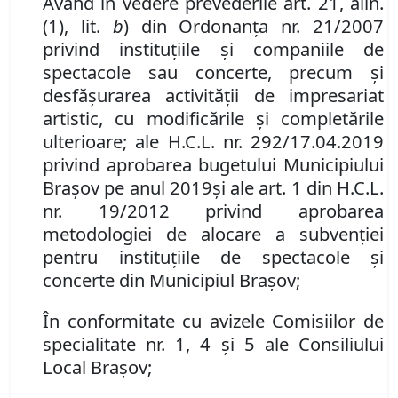
Având în vedere
prevederile
art. 21
,
alin.
(1)
,
lit.
b
) din Ordonanţa nr. 21/2007
privind instituţiile şi companiile de
spectacole sau concerte, precum şi
desfăşurarea activităţii de impresariat
artistic, cu modificările şi completările
ulterioare; ale H
.
C
.
L
.
nr.
292/17.04.2019
privind aprobarea bugetului Municipiului
Braşov pe anul 201
9
ş
i ale art. 1 din H.C.L.
nr. 19/2012 privind aprobarea
metodologiei de alocare a subvenţiei
pentru instituţiile de spectacole şi
concerte din Municipiul Braşov;
În conformitate cu avizele Comisiilor de
specialitate nr. 1, 4 și 5 ale Consiliului
Local Brașov;