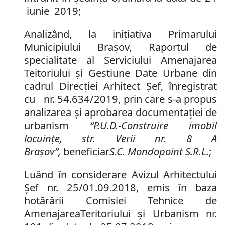
iunie 2019;
Analizând,
la inițiativa Primarului
Municipiului Brașov,
Raportul de
specialitate al Serviciului Amenajarea
Teitoriului şi Gestiune Date Urbane
din
cadrul Direcției Arhitect Șef, înregistrat
cu nr. 54.634
/201
9
, prin care s-a propus
analizarea şi aprobarea documentaţiei de
urbanism
“P
.
U
.
D
.
-
Construire imobil
locuinţe, str. Verii
nr.
8 A
Braşov”
,
beneficiar
S.C. Mondopoint S.R.L.
;
Luând în considerare Avizul Arhitectului
Şef
nr. 25/01.09.2018,
emis în baza
hotărârii Comisiei Tehnice de
Amenajarea
Teritoriului şi Urbanism
nr.