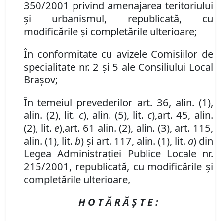
350/2001 privind amenajarea teritoriului
şi urbanismul, republicată, cu
modificările şi completările ulterioare;
În conformitate cu avizele Comisiilor de
specialitate nr. 2 și 5 ale Consiliului Local
Brașov;
În temeiul prevederilor art. 36, alin. (1),
alin. (2), lit.
c
),
alin. (5)
,
l
it.
c
)
,
art. 45, alin.
(2),
lit.
e
)
,
art. 61 alin. (2), alin. (3)
, art. 115,
alin. (1), lit.
b
) şi art. 117, alin. (1), lit.
a
) din
Legea Administraţiei Publice Locale nr.
215/2001, republicată, cu modificările și
completările ulterioare,
H O T Ă R Ă Ş T E :