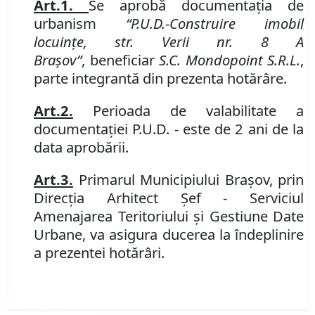
Art.
1.
Se aprobă documentaţia de
urbanism
“P
.
U
.
D
.
-
Construire imobil
locuinţe, str. Verii
nr.
8 A
Braşov”
,
beneficiar
S.C. Mondopoint S.R.L.
,
parte integrantă din prezenta hotărâre.
Art.
2.
Perioada de valabilitate a
documentaţiei P
.
U
.
D
.
- este de 2 ani de la
data aprobării.
Art.
3.
Primarul Municipiului Braşov, prin
Direcţia Arhitect Şef
-
Serviciul
Amenajarea
Teritoriului şi Gestiune Date
Urbane,
va asigura ducerea la îndeplinire
a prezentei hotărâri.