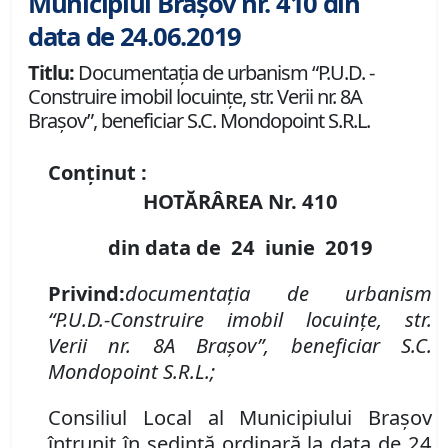
Municipiul Brașov nr. 410 din
data de 24.06.2019
Titlu:
Documentaţia de urbanism “P.U.D. -
Construire imobil locuinţe, str. Verii nr. 8A
Braşov”, beneficiar S.C. Mondopoint S.R.L.
Conținut :
HOTĂRÂREA Nr.
410
din data de
24 iunie
2019
Privind:
documentaţia de urbanism
“P
.
U
.
D
.
-
Construire imobil locuinţe, str.
Verii
nr.
8A Braşov”
,
beneficiar
S.C.
Mondopoint S.R.L.;
Consiliul Local al Municipiului Brașov
întrunit în ședință ordinară la data de 24