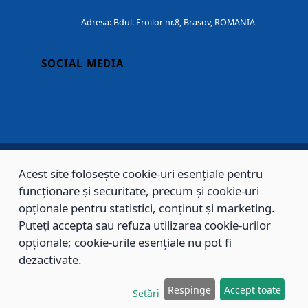
Adresa: Bdul. Eroilor nr.8, Brasov, ROMANIA
SOCIAL MEDIA
Acest site folosește cookie-uri esențiale pentru
Copyright © 2002 - 2026 - PRIMĂRIA MUNICIPIULUI BRAȘOV, toate drepturile
funcționare și securitate, precum și cookie-uri
rezervate.
opționale pentru statistici, conținut și marketing.
Puteți accepta sau refuza utilizarea cookie-urilor
Sitemap
Contact
opționale; cookie-urile esențiale nu pot fi
dezactivate.
Respinge
Accept toate
Setări