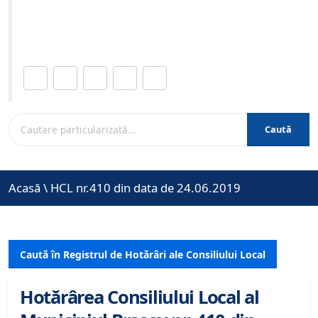
Site-ul oficial al Primariei Municipiului Brasov /
www.brasovcity.ro
Distribuie această pagină.
Caută
Acasă
\
HCL nr.410 din data de 24.06.2019
Caută în Registrul de Hotărâri ale Consiliului Local
Hotărârea Consiliului Local al