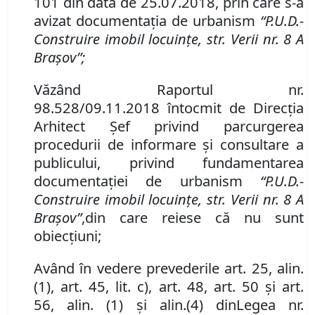
101
din data de
25
.0
7
.2018
, prin care s-a
avizat documentaţia de urbanism
“P
.
U
.
D
.
-
Construire imobil locuinţe, str. Verii
nr.
8 A
Braşov”;
Văzând
Raportul nr.
98.528
/
09
.
11
.2018
întocmit de Direcţia
Arhitect Şef privind parcurgerea
procedurii de informare şi consultare a
publicului, privind fundamentarea
documentaţiei de urbanism
“P
.
U
.
D
.
-
Construire imobil locuinţe, str. Verii
nr.
8 A
Braşov”
,
din care reiese că nu sunt
obiecţiuni
;
Având în vedere prevederile art. 25
,
alin.
(1), art. 45
,
lit. c), art. 48, art. 50 şi art.
56
,
alin. (1)
şi alin.
(4) din
Legea nr.