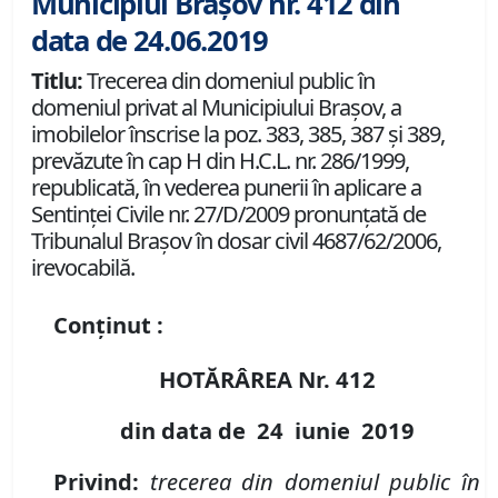
Municipiul Brașov nr. 412 din
data de 24.06.2019
Titlu:
Trecerea din domeniul public în
domeniul privat al Municipiului Braşov, a
imobilelor înscrise la poz. 383, 385, 387 și 389,
prevăzute în cap H din H.C.L. nr. 286/1999,
republicată, în vederea punerii în aplicare a
Sentinței Civile nr. 27/D/2009 pronunţată de
Tribunalul Brașov în dosar civil 4687/62/2006,
irevocabilă.
Conținut :
HOTĂRÂREA Nr.
412
din data de
24 iunie
2019
P
rivind
:
trecerea din domeniul public în