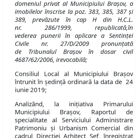
domeniul privat al Municipiului Braşov, a
imobilelor
î
nscrise la poz.
383, 385, 387 și
389,
prevăzute în
cap H din H
.
C
.
L
.
nr.
286/1999
,
republicată,
în
vederea
punerii în aplicare a Sentinței
Civile nr. 27/D/2009
pronunţată
de
Tribunalul Brașov
în dosar civil
4687/62/2006, irevocabilă;
Consiliul Local al Municipiului Brașov
întrunit în ședință ordinară la data de 24
iunie 2019;
Analizând
,
la iniţiativa Primarului
Municipiului Braşov
,
Raportul de
specialitate al Serviciului
Administrare
Patrimoniu şi Urbanism Comercial
din
cadrul
Direcţi
ei Arhitect Şef,
înregistrat