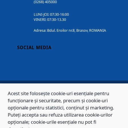
(0268) 405000
LUNI-JOI: 07:30-16:00
VINERI: 07:30-13.30
Adresa: Bdul. Eroilor nr.8, Brasov, ROMANIA
SOCIAL MEDIA
Acest site folosește cookie-uri esențiale pentru
Copyright © 2002 - 2026 - PRIMĂRIA MUNICIPIULUI BRAȘOV, toate drepturile
funcționare și securitate, precum și cookie-uri
rezervate.
opționale pentru statistici, conținut și marketing.
Puteți accepta sau refuza utilizarea cookie-urilor
Sitemap
Contact
opționale; cookie-urile esențiale nu pot fi