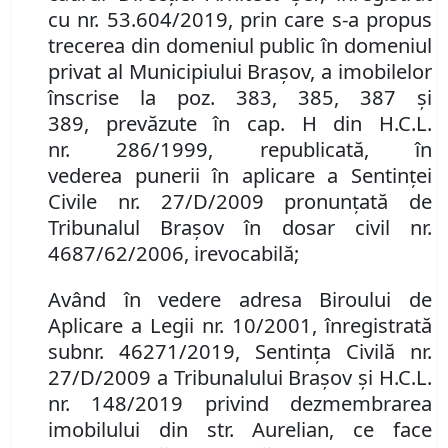
cu nr
.
53
.
604
/2019
, prin care s-a propus
trecerea din domeniul public în domeniul
privat al Municipiului Braşov, a
imobilelor
î
nscrise la poz.
383, 385, 387 și
389,
prevăzute în
cap
.
H din H
.
C
.
L
.
nr.
286/1999
,
republicată
,
în
vederea
punerii în aplicare a Sentinței
Civile
nr. 27/D/2009
pronunţată de
Tribunalul Brașov
în dosar civil nr.
4687/62/2006, irevocabilă;
Având în vedere
adresa Biroului de
Aplicare a Legii nr. 10/2001, înregistrată
sub
nr. 46271/2019, Sentința Civilă nr.
27/D/2009 a Tribunalului Brașov
ş
i H
.
C
.
L
.
nr.
148/2019 privind de
z
membrarea
imobilului din str. Aurelian
, ce face