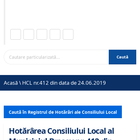
Site-ul oficial al Primariei Municipiului Brasov /
www.brasovcity.ro
Distribuie această pagină.
Caută
Acasă
\
HCL nr.412 din data de 24.06.2019
Caută în Registrul de Hotărâri ale Consiliului Local
Hotărârea Consiliului Local al