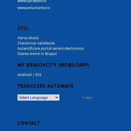
www.spclepbv.ro
www.voluntarbv.ro
UTIL
Harta sitului
Chestionar satisfacție
Autentificare portal servicii electronice
Starea vremii in Brașov
MY BRASOVCITY (MOBILEAPP)
Android
|
IOS
TRADUCERE AUTOMATĂ
Powered by
Translate
CONTACT