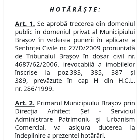
H O T Ă R Ă Ş T E :
Art. 1.
Se aprobă trecerea din domeniul
public în domeniul privat al Municipiului
Braşov
în vederea
punerii în aplicare a
Sentinței Civile nr. 27/D/2009
pronunţată
de
Tribunalul Brașov
în dosar civil nr.
4687/62/2006, irevocabilă
a
imobilelor
î
nscrise la poz.
383, 385, 387 și
389,
prevăzute în
cap H din H
.
C
.
L
.
nr.
286/1999
.
Art.
2
.
Primarul Municipiului Braşov prin
Direcţia
Arhitect Şef -
Serviciul
Administrare Patrimoniu şi Urbanism
Comercial, va
asigura ducerea la
îndeplinire a prezentei hotărâri
.