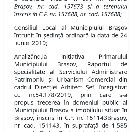
Brașov
,
nr. cad. 157673 și a terenului
înscris în C.F. nr. 157688, nr. cad. 157688;
Consiliul Local al Municipiului Brașov
întrunit în ședință ordinară la data de 24
iunie 2019;
Analizând
,
la inițiativa Primarului
Municipiului Brașov,
Raportul de
specialitate al Serviciului Administrare
Patrimoniu şi Urbanism Comercial din
cadrul Direcţiei Arhitect Şef, înregistrat
cu
nr.
54
.
178
/2019, prin care s-a
propus
trecerea în domeniul public al
Municipiului Braşov
a imobilului
situat în
Braşov, înscris în
C.F. nr. 151143
Brașov
,
nr. cad. 151143, în suprafață de 1.585