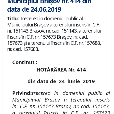
Municipiul Brașov nr. 414 din
data de 24.06.2019
Titlu:
Trecerea în domeniul public al
Municipiului Braşov a terenului înscris în C.F.
nr. 151143 Brașov, nr. cad. 151143, a terenului
înscris în C.F. nr. 157673 Brașov, nr. cad.
157673 și a terenului înscris în C.F. nr. 157688,
nr. cad. 157688.
Conținut :
HOTĂRÂREA Nr.
414
din data de
24 iunie
2019
P
rivind
:
t
recerea în domeniul public al
Municipiului Braşov a terenului înscris
în
C.F. nr. 151143 Brașov
,
nr. cad. 151143,
a terenului
înscris în
C.F. nr. 157673