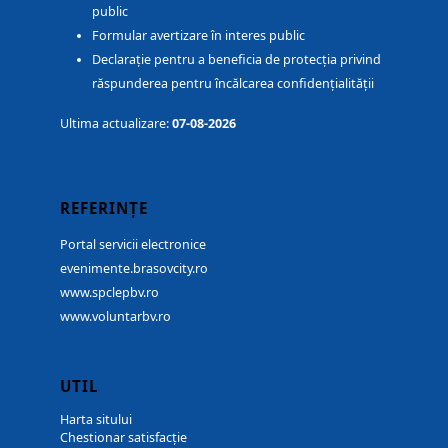
public
Formular avertizare în interes public
Declarație pentru a beneficia de protecția privind
răspunderea pentru încălcarea confidențialității
Ultima actualizare:
07-08-2026
REFERINȚE
Portal servicii electronice
evenimente.brasovcity.ro
www.spclepbv.ro
www.voluntarbv.ro
UTIL
Harta sitului
Chestionar satisfacție