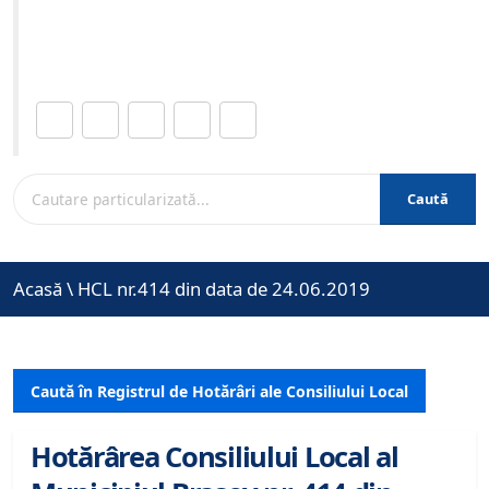
Site-ul oficial al Primariei Municipiului Brasov /
www.brasovcity.ro
Distribuie această pagină.
Caută
Acasă
\
HCL nr.414 din data de 24.06.2019
Caută în Registrul de Hotărâri ale Consiliului Local
Hotărârea Consiliului Local al