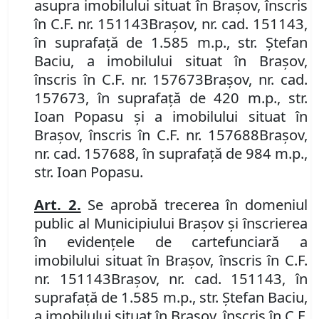
asupra imobilului
situat în Braşov, înscris
în
C.F. nr. 151143
Brașov
,
nr. cad. 151143,
în suprafață de 1.585 m.p., str. Ștefan
Baciu, a imobilului
situat în Braşov,
înscris în
C.F. nr. 157673
Brașov
,
nr. cad.
157673, în suprafață de 420 m.p., str.
Ioan Popasu și a imobilului
situat în
Braşov, înscris în
C.F. nr. 157688
Brașov,
nr. cad. 157688, în suprafață de 984 m.p.,
str. Ioan Popasu.
Art.
2.
Se aprobă trecerea în domeniul
public al Municipiului Braşov şi înscrierea
în evidenţele de carte
funciară
a
imobilului
situat în Braşov, înscris în
C.F.
nr. 151143
Brașov
,
nr. cad. 151143, în
suprafață de 1.585 m.p., str. Ștefan Baciu,
a imobilului
situat în Braşov, înscris în
C.F.