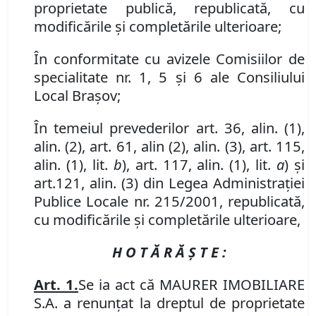
proprietate publi
că, republicată, cu
modificările și completările ulterioare;
În conformitate cu avizele Comisiilor de
specialitate nr. 1, 5 și 6 ale Consiliului
Local Brașov;
În temeiul prevederilor art. 36, alin. (1),
alin. (2), art. 61, alin (2), alin. (3), art. 115,
alin. (1), lit.
b
), art. 117, alin. (1), lit.
a
) şi
art.
1
21,
alin.
(
3
) din Legea Administraţiei
Publice Locale nr. 215/2001, republicată,
cu modificările și completările ulterioare,
H O T Ă R Ă Ş T E :
Art. 1.
Se
ia act că MAURER IMOBILIARE
S.A. a renunțat la dreptul de proprietate