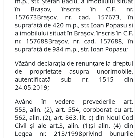
m.p., str. Ștefan Baciu, a imobilului
situat
în Braşov, înscris în
C.F. nr.
157673
Brașov
,
nr. cad. 157673, în
suprafață de 420 m.p., str. Ioan Popasu și
a imobilului
situat în Braşov, înscris în
C.F.
nr. 157688
Brașov, nr. cad. 157688, în
suprafață de 984 m.p., str. Ioan Popasu;
Văzând d
eclaraţia de renunţare la dreptul
de proprietate asupra un
or
imobile
,
autentificată sub
nr.
1515 din
24.05.2019;
Având în vedere
prevederile
art.
553
,
al
in
.
(
2
)
,
art. 554,
coroborat cu art.
562
,
al
in
.
(
2
), art. 863, lit. c)
din Noul Cod
Civil şi
ale
art.
3
,
alin.
(
1
)
și alin. (4)
din
Legea nr.
213
/1998
privind
bunurile