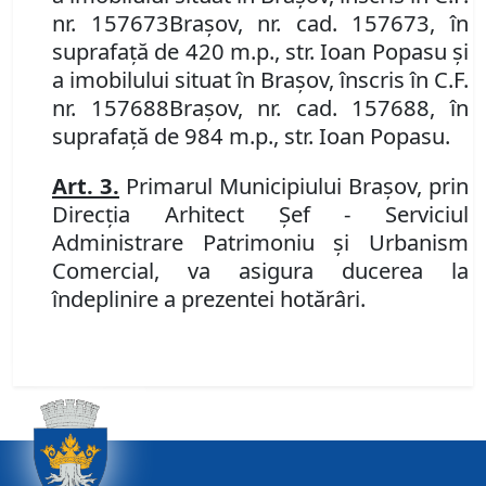
nr. 157673
Brașov
,
nr. cad. 157673, în
suprafață de 420 m.p., str. Ioan Popasu și
a imobilului
situat în Braşov, înscris în
C.F.
nr. 157688
Brașov, nr. cad. 157688, în
suprafață de 984 m.p., str. Ioan Popasu.
Art.
3.
P
rimarul Municipiului Braşov, prin
Direcţia Arhitect Şef - Serviciul
Administrare Patrimoniu şi Urbanism
Comercial,
va asigura ducerea la
îndeplinire a prezentei hotărâr
i.