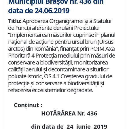
Municipiul Brașov nr. 436 din
data de 24.06.2019
Titlu:
Aprobarea Organigramei şi a Statului
de Funcţii aferente derulării Proiectului
”Implementarea măsurilor cuprinse în planul
naţional de acţiune pentru ursul brun (Ursus
arctos) din România”, finanţat prin POIM Axa
Prioritară 4 Protecţia mediului prin măsuri de
conservare a biodiversităţii, monitorizarea
calităţii aerului şi decontaminare a siturilor
poluate istoric, OS 4.1 Creşterea gradului de
protecţie şi conservare a biodiversităţii şi
refacerea ecosistemelor degradate.
Conținut :
HOTĂRÂREA Nr.
436
din data de
24 iunie
2019