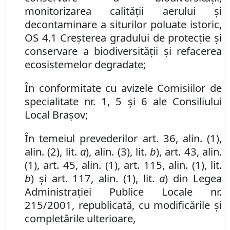
monitorizarea calităţii aerului şi
decontaminare a siturilor poluate istoric,
OS 4.1 Creşterea gradului de protecţie şi
conservare a biodiversităţii şi refacerea
ecosistemelor degradate
;
În conformitate cu avizele Comisiilor de
specialitate nr. 1, 5 și 6 ale Consiliului
Local Brașov;
În temeiul prevederilor art. 36, alin. (1),
alin. (2), lit.
a
),
alin. (3)
,
lit.
b
), art. 43
,
alin.
(1),
art. 45, alin. (1), art. 115, alin. (1), lit.
b
) şi art. 117, alin. (1), lit.
a
) din Legea
Administraţiei Publice Locale nr.
215/2001, republicată, cu modificările și
completările ulterioare,