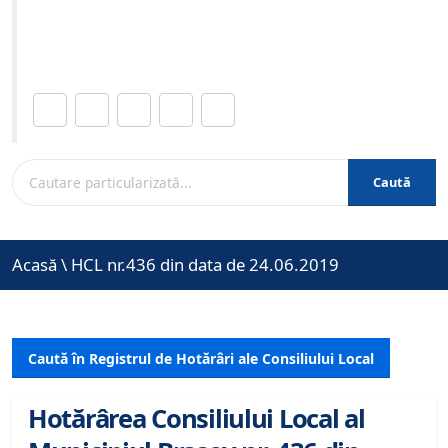
Site-ul oficial al Primariei Municipiului Brasov /
www.brasovcity.ro
Distribuie această pagină.
Caută
Acasă
\
HCL nr.436 din data de 24.06.2019
Caută în Registrul de Hotărâri ale Consiliului Local
Hotărârea Consiliului Local al