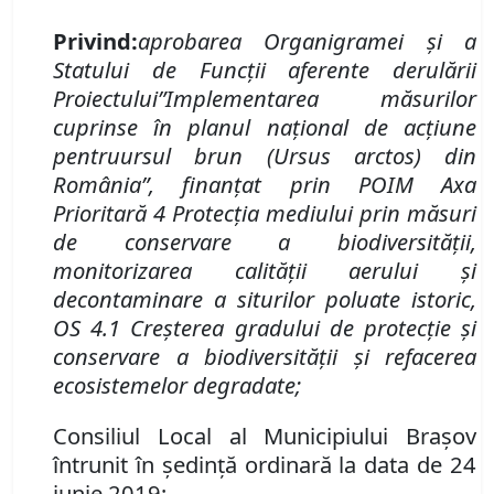
Privind
:
aprobarea Organigramei şi
a
Statului de Funcţii aferente derulării
Proiectului
”Implementarea măsurilor
cuprinse în planul naţional de acţiune
pentru
ursul brun (Ursus arctos) din
România”, finanţat prin POIM Axa
Prioritară 4 Protecţia mediului prin măsuri
de conservare a biodiversităţii,
monitorizarea calităţii aerului şi
decontaminare a siturilor poluate istoric,
OS 4.1 Creşterea gradului de protecţie şi
conservare a biodiversităţii şi refacerea
ecosistemelor degradate
;
Consiliul Local al Municipiului Brașov
întrunit în ședință ordinară la data de 24
iunie 2019;