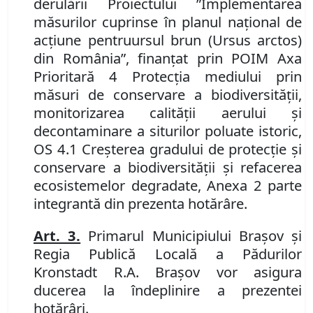
derulării Proiectului ”Implementarea
măsurilor cuprinse în planul naţional de
acţiune pentru
ursul brun (Ursus arctos)
din România”, finanţat prin POIM Axa
Prioritară 4 Protecţia mediului prin
măsuri de conservare a biodiversităţii,
monitorizarea calităţii aerului şi
decontaminare a siturilor poluate istoric,
OS 4.1 Creşterea gradului de protecţie şi
conservare a biodiversităţii şi refacerea
ecosistemelor degradate, Anexa 2 parte
integrantă din prezenta hotărâre.
Art. 3.
Primarul Municipiului Braşov şi
Regia Publică Locală a Pădurilor
Kronstadt R.A.
Brașov
vor asigura
ducerea la îndeplinire a prezentei
hotărâri.