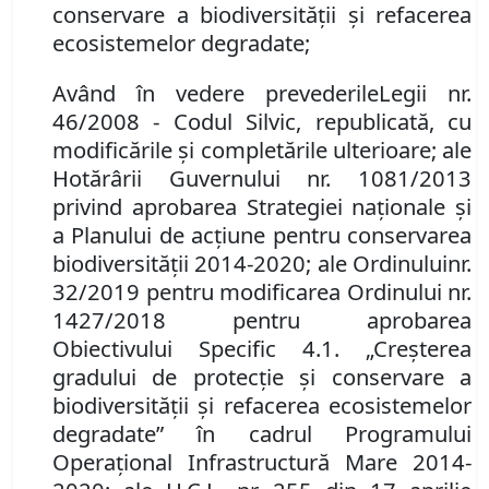
conservare a biodiversităţii şi refacerea
ecosistemelor degradate
;
Având în vedere prevederile
Legii nr.
46/2008
-
Codul Silvic, republicată, cu
modificările şi completările ulterioare
; ale
Hotărârii Guvernului nr. 1081/2013
privind aprobarea Strategiei naţionale şi
a Planului de acţiune pentru conservarea
biodiversităţii 2014
-
2020;
ale
Ordinul
ui
nr.
32/2019 pentru modificarea Ordinului nr.
1427/2018 pentru aprobarea
Obiectivului Specific 4.1. „Creşterea
gradului de protecţie şi conservare a
biodiversităţii şi refacerea ecosistemelor
degradate” în cadrul Programului
Operaţional Infrastructură Mare 2014
-