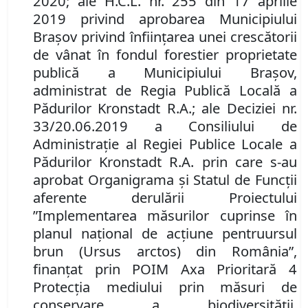
2020;
ale
H.C.L.
nr. 255 din 17 aprilie
2019 privind aprobarea Municipiului
Braşov privind înfiinţarea unei crescătorii
de vânat în fondul forestier proprietate
publică a Municipiului Braşov,
administrat de Regia Publică Locală a
Pădurilor Kronstadt R.A.
; ale
Deciziei nr.
33/20.06.2019 a Consiliului de
Administraţie al Regiei Publice Locale a
Pădurilor Kronstadt R.A. prin care s-au
aprobat Organigrama şi Statul de Funcţii
aferente derulării Proiectului
”Implementarea măsurilor cuprinse în
planul naţional de acţiune pentru
ursul
brun (Ursus arctos) din România”,
finanţat prin POIM Axa Prioritară 4
Protecţia mediului prin măsuri de
conservare a biodiversităţii,