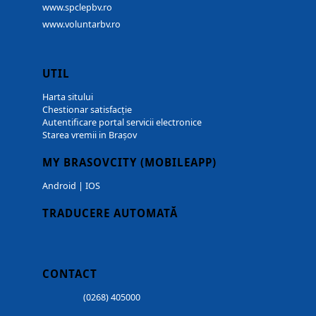
www.spclepbv.ro
www.voluntarbv.ro
UTIL
Harta sitului
Chestionar satisfacție
Autentificare portal servicii electronice
Starea vremii in Brașov
MY BRASOVCITY (MOBILEAPP)
Android
|
IOS
TRADUCERE AUTOMATĂ
CONTACT
(0268) 405000