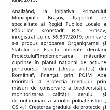
Analizând
,
la iniţiativa Primarului
Municipiului Braşov
,
Raportul de
specialitate al Regiei Publice Locale a
Pădurilor Kronstadt R.A.
Brașov,
înregistrat cu
n
r.
56.807/2019,
prin care
s-a propus aprobarea Organigramei şi
Statului de Funcţii aferente derulării
Proiectului
”Implementarea măsurilor
cuprinse în planul naţional de acţiune
pentru
ursul brun (Ursus arctos) din
România”, finanţat prin POIM Axa
Prioritară 4 Protecţia mediului prin
măsuri de conservare a biodiversităţii,
monitorizarea calităţii aerului şi
decontaminare a siturilor poluate istoric,
OS 4.1 Creşterea gradului de protecţie şi