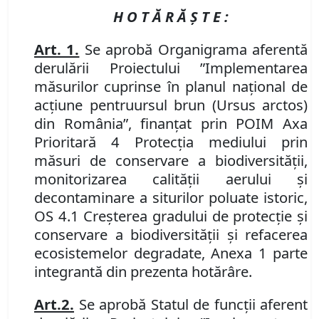
H O T Ă R Ă Ş T E :
Art. 1.
Se aprobă Organigrama aferentă
derulării Proiectului ”Implementarea
măsurilor cuprinse în planul naţional de
acţiune pentru
ursul brun (Ursus arctos)
din România”, finanţat prin POIM Axa
Prioritară 4 Protecţia mediului prin
măsuri de conservare a biodiversităţii,
monitorizarea calităţii aerului şi
decontaminare a siturilor poluate istoric,
OS 4.1 Creşterea gradului de protecţie şi
conservare a biodiversităţii şi refacerea
ecosistemelor degradate, Anexa 1 parte
integrantă din prezenta hotărâre.
Art.
2
.
Se aprobă Statul de funcţii aferent