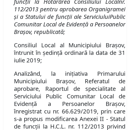
funcţii la Hotărârea Consiliului Local
nr.
112/2013 p
entru
aprobarea Organigramei
şi a Statului de funcţii ale Serviciului
Public
Comunitar Local de Evidenţă a Persoanelor
Braşov, republicată
;
Consiliul Local al Municipiului Brașov,
întrunit în ședință ordinară la data de 31
iulie 2019;
Analizând
,
la iniţiativa Primarului
Municipiului Braşov
,
Referatul de
aprobare, Raportul de specialitate al
Serviciului Public Comunitar Local de
Evidenţă a Persoanelor
Brașov
,
înregistrat cu nr.
66.629/
2019, prin care
s-a propus
modificarea Anexei II
-
Statul
de funcţii la H.C.L. nr. 112/2013 privind