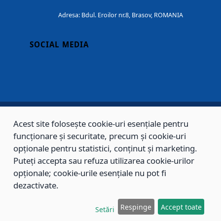
Adresa: Bdul. Eroilor nr.8, Brasov, ROMANIA
SOCIAL MEDIA
Acest site folosește cookie-uri esențiale pentru
Copyright © 2002 - 2026 - PRIMĂRIA MUNICIPIULUI BRAȘOV, toate drepturile
funcționare și securitate, precum și cookie-uri
rezervate.
opționale pentru statistici, conținut și marketing.
Puteți accepta sau refuza utilizarea cookie-urilor
Sitemap
Contact
opționale; cookie-urile esențiale nu pot fi
dezactivate.
Respinge
Accept toate
Setări