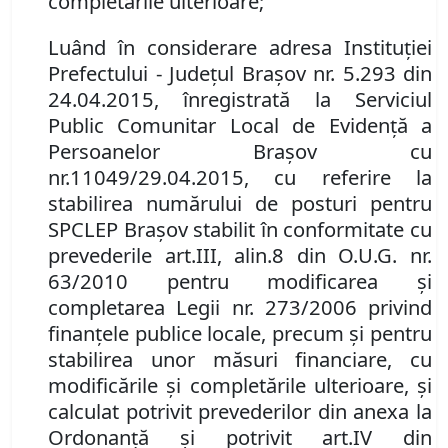
completările ulterioare
;
Luând în considerare adresa Instituţiei
Prefectului
-
Judeţul Braşov nr. 5
.
293 din
24.04.2015, înregistrată la Serviciul
Public Comunitar Local de Evidenţă a
Persoanelor Braşov cu
nr.
11049/29.04.2015, cu referire la
stabilirea numărului de posturi pentru
SPCLEP Braşov stabilit în conformitate cu
prevederile art.
III
,
alin.
8 din O.U.G. nr.
63/2010 pentru modificarea şi
completarea Legii nr. 273/2006 privind
finanţele publice locale, precum şi pentru
stabilirea unor măsuri financiare, cu
modificările şi completările ulterioare, şi
calculat potrivit prevederilor din anexa la
Ordonanţă şi potrivit art.
IV din