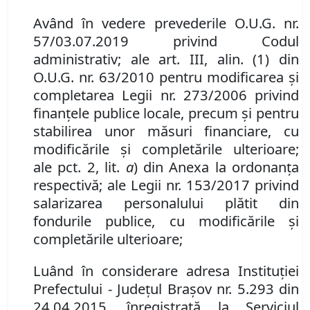
Având în vedere
prevederile O.U.G. nr.
57/03.07.2019 privind Codul
administrativ; ale
art. III
,
alin. (1) din
O.U.G. nr. 63/2010 pentru modificarea şi
completarea Legii nr. 273/2006 privind
finanţele publice locale, precum şi pentru
stabilirea unor măsuri financiare, cu
modificările şi completările ulterioare
;
ale
pct. 2
,
lit.
a
) din Anexa la ordonanţa
respectivă
; ale
Leg
ii
nr. 153/2017 privind
salarizarea personalului plătit din
fondurile publice,
cu modificările şi
completările ulterioare
;
Luând în considerare adresa Instituţiei
Prefectului
-
Judeţul Braşov nr. 5
.
293 din
24.04.2015, înregistrată la Serviciul