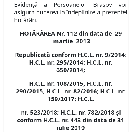
Evidenţă a Persoanelor Braşov vor
asigura ducerea la îndeplinire a prezentei
hotărâri.
HOTĂRÂREA Nr.
112
din data de
29
martie
201
3
Republicată conform H.C.L. nr. 9/2014;
H.C.L. nr. 295/2014; H.C.L. nr.
650/2014;
H.C.L. nr. 108/2015, H.C.L. nr.
290/2015, H.C.L. nr. 82/2016; H.C.L. nr.
159/2017; H.C.L.
nr. 523/2018
; H.C.L. nr. 782/2018
şi
conform H.C.L. nr.
443
din data de
31
iulie 2019