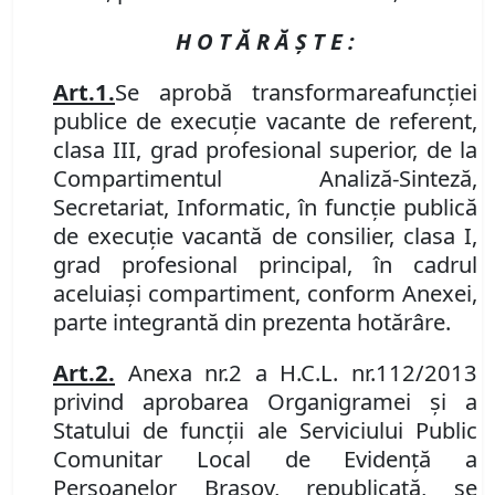
H O T Ă R Ă Ş T E :
Art.
1
.
Se aprobă
transform
a
r
ea
funcţiei
publice de execuţie vacante de referent,
clasa III, grad profesional superior, de la
Compartimentul Analiză-Sinteză,
Secretariat, Informatic
, în funcţie publică
de execuţie vacantă de consilier, clasa I,
grad profesional principal, în cadrul
aceluia
ş
i compartiment, conform Anexei,
parte integran
tă din prezenta hotărâre.
Art.
2.
Anexa nr.
2 a H.C.L. nr.
112/2013
privind aprobarea Organigramei şi a
Statului de funcţii ale Serviciului Public
Comunitar Local de Evidenţă a
Persoanelor Braşov, republicată, se