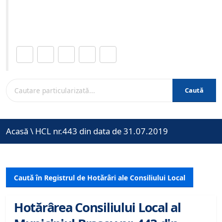
Site-ul oficial al Primariei Municipiului Brasov /
www.brasovcity.ro
Distribuie această pagină.
Caută
Acasă
\
HCL nr.443 din data de 31.07.2019
Caută în Registrul de Hotărâri ale Consiliului Local
Hotărârea Consiliului Local al