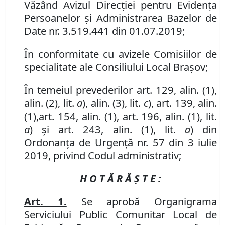
Văzând Avizul Direcţiei pentru Evidenţa
Persoanelor şi Administrarea Bazelor de
Date
nr. 3
.
519
.
441 din 01.07.2019
;
În conformitate cu avizele Comisiilor de
specialitate ale Consiliului Local Brașov;
În temeiul prevederilor art. 129, alin. (1),
alin. (2), lit.
a
),
alin. (3)
,
lit.
c
)
,
art. 139
,
alin.
(1)
,
art. 154
,
alin. (1)
,
art. 196
,
alin. (1)
,
lit.
a
)
și art. 243, alin. (1), lit.
a
) din
Ordonanța de Urgență nr. 57 din 3 iulie
2019, privind Codul administrativ;
H O T Ă R Ă Ş T E :
Art. 1.
Se aprobă Organigrama
Serviciului Public Comunitar Local de