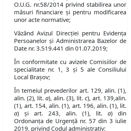
O
.
U
.
G
.
nr.
58/2014 privind stabilirea unor
măsuri financiare şi pentru modificarea
unor acte normative
;
Văzând Avizul Direcţiei pentru Evidenţa
Persoanelor şi Administrarea Bazelor de
Date
nr. 3
.
519
.
441 din 01.07.2019
;
În conformitate cu avizele Comisiilor de
specialitate nr. 1, 3 și 5 ale Consiliului
Local Brașov;
În temeiul prevederilor art. 129, alin. (1),
alin. (2), lit.
a
),
alin. (3)
,
lit.
c
)
,
art. 139
,
alin.
(1)
,
art. 154
,
alin. (1)
,
art. 196
,
alin. (1)
,
lit.
a
)
și art. 243, alin. (1), lit.
a
) din
Ordonanța de Urgență nr. 57 din 3 iulie
2019, privind Codul administrativ;