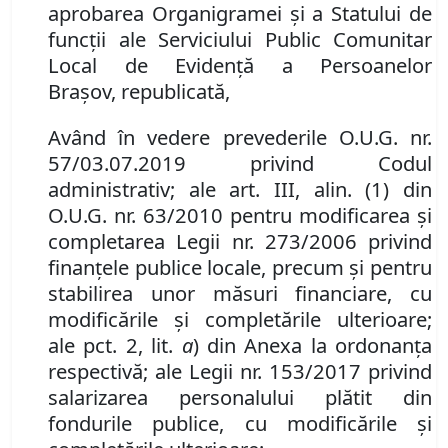
aprobarea Organigramei şi a Statului de
funcţii ale Serviciului Public Comunitar
Local de Evidenţă a Persoanelor
Braşov,
republicată,
Având în vedere
prevederile O.U.G. nr.
57/03.07.2019 privind Codul
administrativ; ale
art. III
,
alin. (1) din
O.U.G. nr. 63/2010 pentru modificarea şi
completarea Legii nr. 273/2006 privind
finanţele publice locale, precum şi pentru
stabilirea unor măsuri financiare, cu
modificările şi completările ulterioare
;
ale
pct. 2
,
lit.
a
) din Anexa la ordonanţa
respectivă
; ale
Leg
ii
nr. 153/2017 privind
salarizarea personalului plătit din
fondurile publice,
cu modificările şi