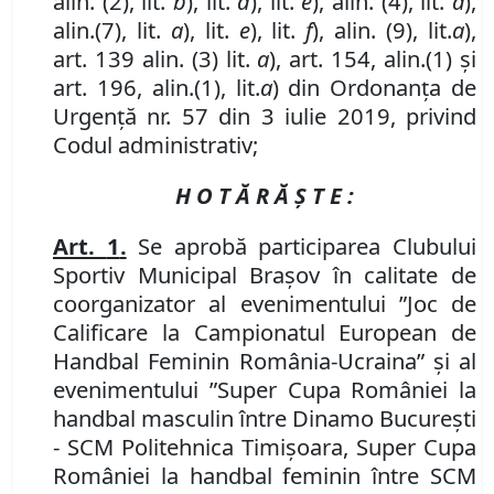
alin. (2), lit.
b
),
lit.
d
), lit.
e
), alin. (4)
,
lit.
a
),
alin.
(7)
,
lit.
a
),
lit.
e
),
lit.
f
), alin. (9)
,
lit.
a
),
art. 139
alin. (3)
lit.
a
), art. 154
,
alin.
(1) și
art. 196
,
alin.
(1)
,
lit.
a
)
din Ordonanța de
Urgență nr. 57 din 3 iulie 2019, privind
Codul administrativ;
H O T Ă R Ă Ş T E :
Art.
1
.
Se aprobă participarea Clubului
Sportiv Municipal Brașov în calitate de
coorganizator al evenimentului ”Joc de
Calificare la Campionatul European de
Handbal Feminin România-Ucraina” și al
evenimentului ”Super Cupa României la
handbal masculin între Dinamo București
-
SCM Politehnica Timișoara, Super Cupa
României la handbal feminin între SCM