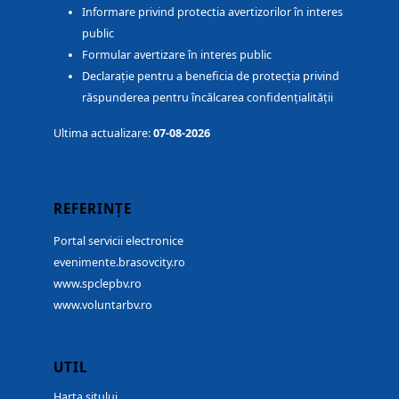
Informare privind protectia avertizorilor în interes
public
Formular avertizare în interes public
Declarație pentru a beneficia de protecția privind
răspunderea pentru încălcarea confidențialității
Ultima actualizare:
07-08-2026
REFERINȚE
Portal servicii electronice
evenimente.brasovcity.ro
www.spclepbv.ro
www.voluntarbv.ro
UTIL
Harta sitului