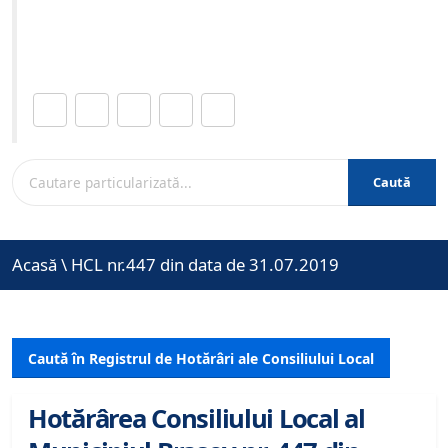
Site-ul oficial al Primariei Municipiului Brasov /
www.brasovcity.ro
Distribuie această pagină.
Caută
Acasă
\
HCL nr.447 din data de 31.07.2019
Caută în Registrul de Hotărâri ale Consiliului Local
Hotărârea Consiliului Local al