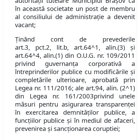
autorităţii tutelare Municipiul Braşov că
în această societate un post de membru
al consiliului de administraţie a devenit
vacant;
Ţinând cont de prevederile
art.
3
,
pct.
2
,
lit.
b
, art.
64
^
1
,
alin.
(3) şi
art.
64
^
4
,
alin.
(1) din O.U.G.
nr.
109/2011
privind guvernanţa corporativă a
întreprinderilor publice cu modificările şi
completările ulterioare, aprobată prin
Legea
nr.
111/2016
; ale
art.
94
,
alin
.
(2
^1)
din Legea nr. 161/2003
privind unele
măsuri pentru asigurarea transparenţei
în exercitarea demnităţilor publice, a
funcţiilor publice şi în mediul de afaceri,
prevenirea şi sancţionarea coruptiei;