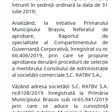
întrunit în ședință ordinară la data de 31
iulie 2019;
Analizând
, la inițiativa Primarului
Municipiului Brașov,
Referatul de
aprobare
,
Raportul de
specialitate
al
Compartimentului de
Guvernanţă Corporativă
, înregistrat cu nr.
66.406/2019,
prin care se propune
aprobarea derulării procedurii de selecţie
a membrului Consiliului de Administraţie
al societăţii comerciale
S.C. RATBV S.A
.;
Văzând adresa societăţii S.C. RATBV S.A.
nr.
8108/2019 înregistrată la Primăria
Municipiului Braşov sub nr.
65
.
941/2019
prin care se aduce la cunoştinţă