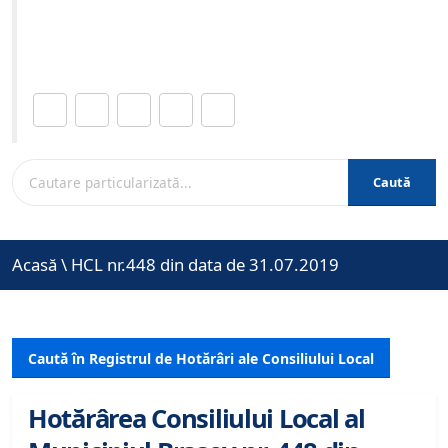
Site-ul oficial al Primariei Municipiului Brasov /
www.brasovcity.ro
Distribuie această pagină.
Caută
Acasă
\
HCL nr.448 din data de 31.07.2019
Caută în Registrul de Hotărâri ale Consiliului Local
Hotărârea Consiliului Local al