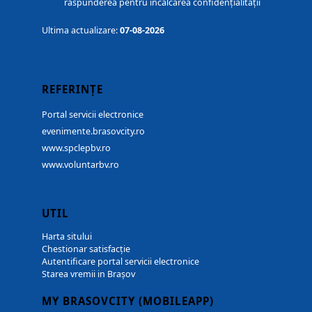
răspunderea pentru încălcarea confidențialității
Ultima actualizare:
07-08-2026
REFERINȚE
Portal servicii electronice
evenimente.brasovcity.ro
www.spclepbv.ro
www.voluntarbv.ro
UTIL
Harta sitului
Chestionar satisfacție
Autentificare portal servicii electronice
Starea vremii in Brașov
MY BRASOVCITY (MOBILEAPP)