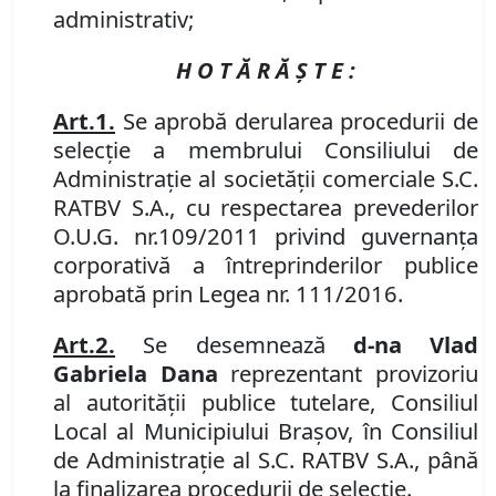
administrativ;
H O T Ă R Ă Ş T E :
Art.
1
.
Se aprobă derularea procedurii de
selecţie
a membrului Consiliului de
Administraţie al societăţii comerciale
S.C.
RATBV S.A., cu respectarea prevederilor
O.U.G. nr.
109/2011 privind guvernanţa
corporativă a întreprinderilor publice
aprobată prin Legea
nr.
111/2016.
Art.
2
.
Se desemnează
d
-na Vlad
Gabriela Dana
reprezentant provizoriu
al autorităţii publice tutelare, Consiliul
Local al Municipiului Braşov, în Consiliul
de Administraţie al S.C. RATBV S.A.,
până
la finalizarea procedurii de selecţie.