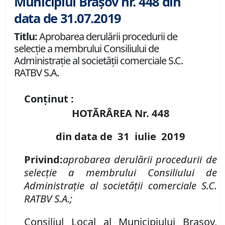
Municipiul Brașov nr. 448 din
data de 31.07.2019
Titlu:
Aprobarea derulării procedurii de
selecţie a membrului Consiliului de
Administraţie al societăţii comerciale S.C.
RATBV S.A.
Conținut :
HOTĂRÂREA Nr.
448
din data de
31 iulie
2019
Privind:
aprobarea derulării procedurii de
selecţie a membrului Consiliului de
Administraţie al
societăţii comerciale
S.C.
RATBV S.A.
;
Consiliul Local al Municipiului Brașov,