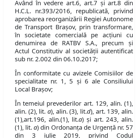
Având în vedere art.
6, art.
7 şi art.
8 din
H.C.L. nr.
393/2016, republicată, privind
aprobarea reorganizării Regiei Autonome
de Transport Braşov, prin transformare,
în societate comercială pe acţiuni cu
denumirea de RATBV S.A., precum şi
Actul Constitutiv al societăţii autentificat
sub nr. 2
.
002
din
06.10.2017;
În conformitate cu avizele Comisiilor de
specialitate nr. 1, 5 și 6 ale Consiliului
Local Brașov;
În temeiul prevederilor art. 129, alin. (1),
alin. (2), lit.
a
),
alin. (3)
,
lit.
d
), art. 139
,
alin.
(1)
,
art.
196
,
alin.
(1)
,
lit.
a
)
și art. 243, alin.
(1), lit.
a
) din Ordonanța de Urgență nr. 57
din 3 iulie 2019, privind Codul