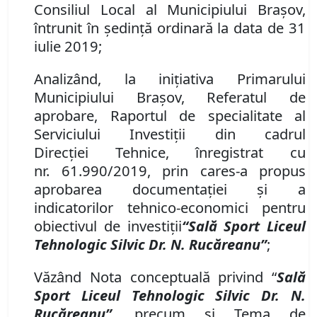
Consiliul Local al Municipiului Brașov,
întrunit în ședință ordinară la data de 31
iulie 2019;
Analiz
â
nd
,
la iniţiativa
P
rimarului
Municipiului Braşov
, Referatul de
aprobare,
Raportul de
s
pecialitate al
Serviciului Investiții
din
cadrul
Direcţi
ei
Tehnic
e
, înregistrat cu
nr.
61.990/2019,
prin care
s-a propus
aprobarea
documentației şi a
indicatorilor tehnico-economici pentru
obiectivul de investiții
“Sală Sport Liceul
Tehnologic Silvic Dr. N. Rucăreanu
”
;
Văzând Nota conceptuală privind
“
Sală
Sport Liceul Tehnologic Silvic Dr. N.
Rucăreanu
”
, precum şi Tema de