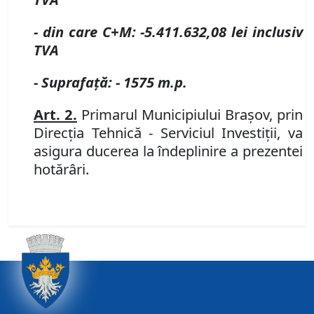
-
din care C
+
M
:
-
5.411.632,08
lei inclusiv
TVA
-
Suprafaţă
:
-
1575 m
.
p
.
Art.
2
.
Primarul Municipiului Braşov
, prin
Direcţia Tehnică - Serviciul Investiţii,
va
asigura ducerea la îndeplinire a prezentei
hotărâri.