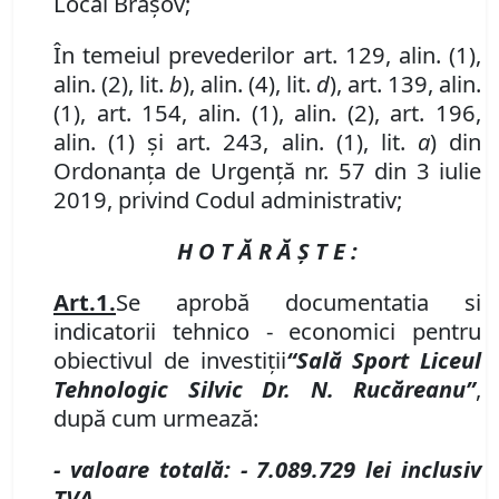
Local Brașov;
În temeiul prevederilor art. 129, alin. (1),
alin. (2), lit.
b
), alin. (4), lit.
d
), art. 139, alin.
(1), art. 154, alin. (1), alin. (2), art. 196,
alin. (1) și art. 243, alin. (1), lit.
a
) din
Ordonanța de Urgență nr. 57 din 3 iulie
2019, privind Codul administrativ;
H O T Ă R Ă Ş T E :
Art.
1.
Se aprobă
documentatia si
indicatorii
tehnico - economici
pentru
obiectivul de investiții
“Sală Sport Liceul
Tehnologic Silvic Dr. N. Rucăreanu
”
,
după cum urmează:
-
valoare totală
:
- 7.089.729
lei inclusiv
TVA