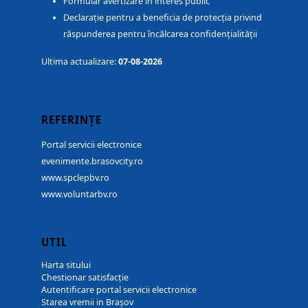
Formular avertizare în interes public
Declarație pentru a beneficia de protecția privind
răspunderea pentru încălcarea confidențialității
Ultima actualizare:
07-08-2026
REFERINȚE
Portal servicii electronice
evenimente.brasovcity.ro
www.spclepbv.ro
www.voluntarbv.ro
UTIL
Harta sitului
Chestionar satisfacție
Autentificare portal servicii electronice
Starea vremii in Brașov