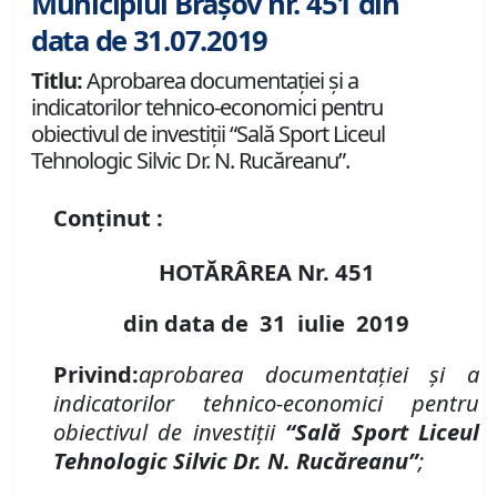
Municipiul Brașov nr. 451 din
data de 31.07.2019
Titlu:
Aprobarea documentației şi a
indicatorilor tehnico-economici pentru
obiectivul de investiții “Sală Sport Liceul
Tehnologic Silvic Dr. N. Rucăreanu”.
Conținut :
HOTĂRÂREA Nr.
451
din data de
31 iulie
2019
Privind
:
aprobarea
documentației şi a
i
ndicatorilor tehnico-economici
pentru
obiectivul de investiții
“Sală Sport Liceul
Tehnologic Silvic Dr. N. Rucăreanu
”
;