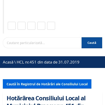
Site-ul oficial al Primariei Municipiului Brasov /
www.brasovcity.ro
Distribuie această pagină.
Caută
Acasă
\
HCL nr.451 din data de 31.07.2019
Caută în Registrul de Hotărâri ale Consiliului Local
Hotărârea Consiliului Local al