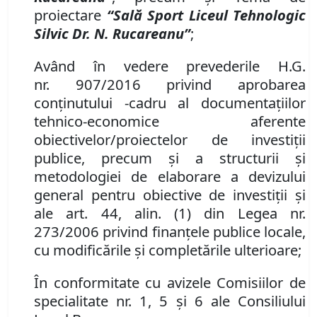
proiectare
“Sală Sport Liceul Tehnologic
Silvic Dr. N. Rucareanu
”
;
Având în vedere prevederile H
.
G
.
nr.
907/2016 privind aprobarea
con
ţinutului -
cadru al documentaţiilor
tehnico-economice aferente
obiectivelor/proiectelor de investiţii
publice, precum şi
a structurii şi
metodologiei de elaborare a devizului
general pentru obiective de investiţii şi
ale
art. 44, al
in
. (1) din Legea nr.
273/2006 privind finanţele publice locale,
cu modificările şi completările ulterioare;
În conformitate cu avizele Comisiilor de
specialitate nr. 1, 5 și 6 ale Consiliului