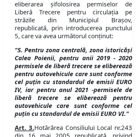
eliberarea şi
folosirea permiselor de
Liberă Trecere pentru circulaţia pe
străzile din Municipiul Braşov,
republicată, prin introducerea punctului
5, care va avea urm
ă
torul con
ț
inut:
"5. Pentru zona central
ă
, zona istoric
ă
ș
i
Calea Poienii,
pentru anii 2019
-
2020
permisele de liber
ă
trecere
se eliber
e
ază
pentru autovehicule care sunt conforme
cel puţin cu standardul de emisii EURO
IV
, iar
pentru anul 2021
-
permisele de
liber
ă
trecere
se eliber
e
ază pentru
autovehicule care sunt conforme cel
puţin cu standardul de emisii EURO VI."
Art.
3.
Hotărârea Consiliului Local nr.
243
din 16 mai 2005 republicată, privind