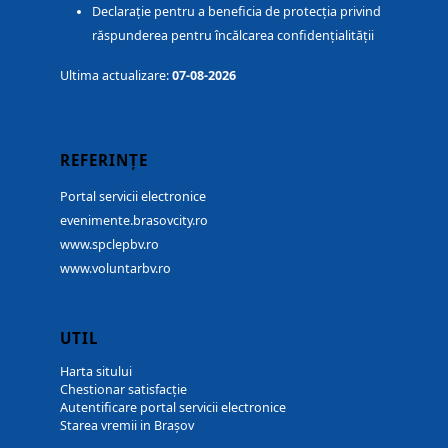
Declarație pentru a beneficia de protecția privind
răspunderea pentru încălcarea confidențialității
Ultima actualizare:
07-08-2026
REFERINȚE
Portal servicii electronice
evenimente.brasovcity.ro
www.spclepbv.ro
www.voluntarbv.ro
UTIL
Harta sitului
Chestionar satisfacție
Autentificare portal servicii electronice
Starea vremii in Brașov