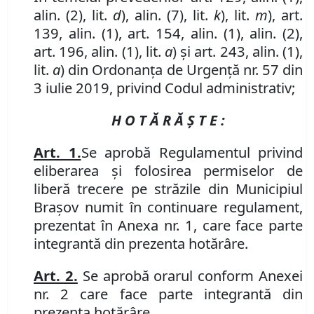
alin. (2), lit.
d
),
alin. (7)
,
lit.
k
), lit.
m
), art.
139
,
alin. (1), art. 154
,
alin. (1)
,
alin. (2),
art. 196
,
alin. (1)
,
lit.
a
)
și art. 243, alin. (1),
lit.
a
) din Ordonanța de Urgență nr. 57 din
3 iulie 2019, privind Codul administrativ;
H O T Ă R Ă Ş T E :
Art. 1.
Se aprobă Regulamentul privind
eliberarea şi folosirea permiselor de
liberă trecere pe străzile din Municipiul
Braşov numit în continuare regulament,
prezentat în Anexa nr. 1, care face parte
integrantă din prezenta hotărâre.
Art. 2.
Se aprobă orarul conform Anexei
nr. 2 care face parte integrantă din
prezenta hotărâre.