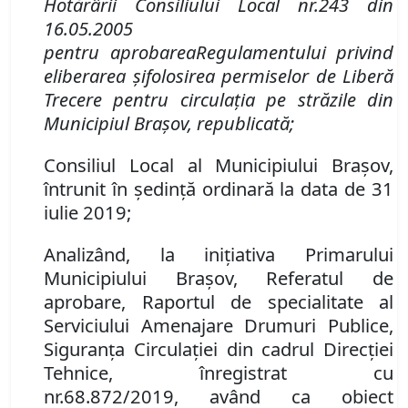
Hotărârii Consiliul
ui
Local nr.
243 din
16.05.2005
p
entru
aprobarea
Regulamentului privind
eliberarea şi
folosirea permiselor de Liberă
Trecere pentru circulaţia pe străzile din
Municipiul Braşov, republicată
;
Consiliul Local al Municipiului Brașov,
întrunit în ședință ordinară la data de 31
iulie 2019;
Analizând
, la inițiativa Primarului
Municipiului Brașov, Referatul de
aprobare,
Raportul de specialitate al
Serviciului Amenajare Drumuri Publice,
Siguranţa Circulaţiei din cadrul Direcţiei
Tehnice, înregistrat cu
nr.
68.8
72
/2019
,
având ca obiect