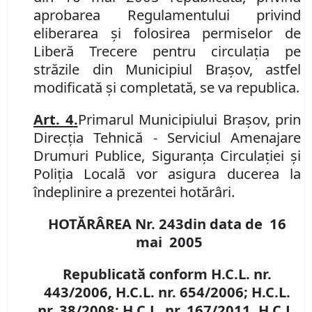
aprobarea Regulamentului privind
eliberarea și folosirea permiselor de
Liberă Trecere pentru circulația pe
străzile din Municipiul Brașov, astfel
modificată şi completată, se va republica.
Art.
4
.
Primarul Municipiului Braşov, prin
Direcţia Tehnică
-
Serviciul Amenajare
Drumuri Publice, Siguranţa Circulaţiei şi
Poliția Locală vor asigura ducerea la
îndeplinire a prezentei hotărâri.
HOTĂRÂREA Nr.
243
din data de
16
mai
20
05
Republicată conform H.C.L. nr.
443/2006, H.C.L. nr. 654/2006; H.C.L.
nr. 38/2008; H.C.L. nr. 167/2011, H.C.L.