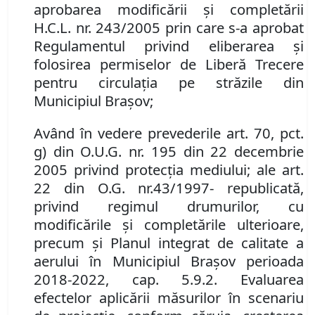
aprobarea modificării şi completării
H
.
C
.
L
.
nr. 243/2005 prin care s-a aprobat
Regulamentul privind eliberarea şi
folosirea
p
ermiselor de Liberă Trecere
pentru circulaţia pe străzile din
Municipiul Braşov
;
Având în vedere prevederile
art. 70
,
pct.
g) din O.U.G. nr. 195 din 22 decembrie
2005 privind protecţia mediului
;
ale
art.
22 din O.G. nr.
43/1997- republicată
,
privind regimul drumurilor, cu
modificările şi completările ulterioare,
precum şi Planul integrat de calitate a
aerului în Municipiul Brașov perioada
2018-2022, cap. 5.9.2
.
Evaluarea
efectelor aplicării măsurilor în scenariu