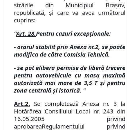
străzile din Municipiul Braşov,
republicată,
ș
i care va avea următorul
cuprins:
“
Art. 28.
Pentru cazuri excepționale
:
-
orarul stabilit prin Anexa nr.
2, se poate
modifica de către Comisia Tehnică.
- se pot elibera permise de liberă trecere
pe
n
tru autovehicule cu masa maximă
autorizată mai mare de 3,5 T
ș
i pentru
zona centrală şi istorică.
"
Art.
2.
Se completeaz
ă
Anexa nr. 3 la
Hotărârea Consiliul
ui
Local nr. 243 din
16.05.2005 privind
aprobarea
Regulamentului privind