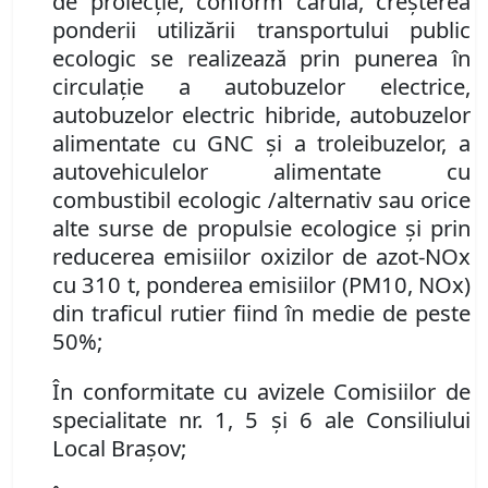
de proiecție, conform căruia, creşterea
ponderii utilizării transportului public
ecologic se realizează prin punerea în
circulaţie a autobuzelor electrice,
autobuzelor electric hibride, autobuzelor
alimentate cu GNC şi a trole
i
buzelor, a
autovehiculelor alimentate cu
combustibil ecologic /alternativ sau orice
alte surse de propulsie ecologice şi prin
reducerea emisiilor oxizilor de azot-NOx
cu 310 t, ponderea emisiilor (PM10, NOx)
din traficul rutier fiind în medie de peste
50
%;
În conformitate cu avizele Comisiilor de
specialitate nr. 1, 5 și 6 ale Consiliului
Local Brașov;