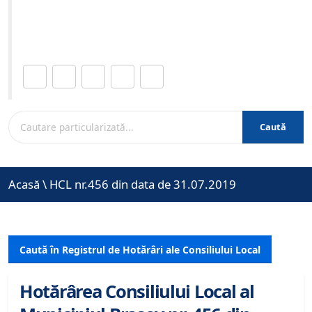
Site-ul oficial al Primariei Municipiului Brasov /
www.brasovcity.ro
Distribuie această pagină.
Caută
Acasă
\
HCL nr.456 din data de 31.07.2019
Caută în Registrul de Hotărâri ale Consiliului Local
Hotărârea Consiliului Local al