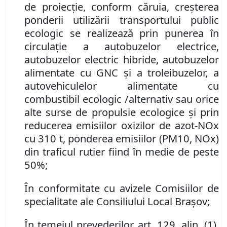
de proiecție, conform căruia, creşterea
ponderii utilizării transportului public
ecologic se realizează prin punerea în
circulaţie a autobuzelor electrice,
autobuzelor electric hibride, autobuzelor
alimentate cu GNC şi a trole
i
buzelor, a
autovehiculelor alimentate cu
combustibil ecologic /alternativ sau orice
alte surse de propulsie ecologice şi prin
reducerea emisiilor oxizilor de azot-NOx
cu 310 t, ponderea emisiilor (PM10, NOx)
din traficul rutier fiind în medie de peste
50
%;
În conformitate cu avizele Comisiilor de
specialitate ale Consiliului Local Brașov;
În temeiul prevederilor art. 129, alin. (1),