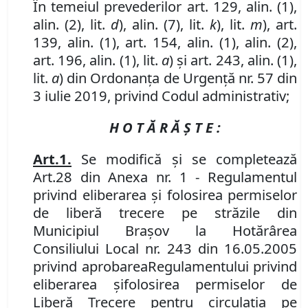
În temeiul prevederilor art. 129, alin. (1),
alin. (2), lit.
d
),
alin. (7)
,
lit.
k
), lit.
m
), art.
139
,
alin. (1), art. 154
,
alin. (1)
,
alin. (2),
art. 196
,
alin. (1)
,
lit.
a
)
și art. 243, alin. (1),
lit.
a
) din Ordonanța de Urgență nr. 57 din
3 iulie 2019, privind Codul administrativ;
H O T Ă R Ă Ş T E :
Art.
1.
Se modifică şi se completează
Art.
28 din Anexa nr. 1 - Regulamentul
privind eliberarea şi folosirea permiselor
de liberă trecere pe străzile din
Municipiul Braşov la Hotărârea
Consiliul
ui
Local nr. 243 din 16.05.2005
privind aprobarea
Regulamentului privind
eliberarea şi
folosirea permiselor de
Liberă Trecere pentru circulaţia pe