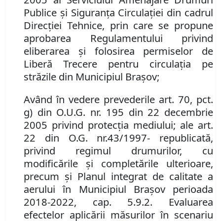
Publice şi Siguranţa Circulaţiei din cadrul
Direcţiei Tehnice, prin care se propune
aprobarea Regulamentului privind
eliberarea şi folosirea permiselor de
Liberă Trecere pentru circulaţia pe
străzile din Municipiul Braşov;
Având în vedere prevederile
art. 70
,
pct.
g) din O.U.G. nr. 195 din 22 decembrie
2005 privind protecţia mediului
;
ale
art.
22 din O.G. nr.
43/1997- republicată
,
privind regimul drumurilor, cu
modificările şi completările ulterioare,
precum şi Planul integrat de calitate a
aerului în Municipiul Brașov perioada
2018-2022, cap. 5.9.2
.
Evaluarea
efectelor aplicării măsurilor în scenariu