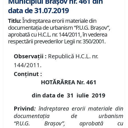
Municipiul Brașov nr. 461 din
data de 31.07.2019
Titlu:
Îndreptarea erorii materiale din
documentaţia de urbanism “P.U.G. Braşov”,
aprobată cu H.C.L. nr. 144/2011, în vederea
respectării prevederilor Legii nr. 350/2001.
Observații :
Republică H.C.L. nr.
144/2011.
Conținut :
HOTĂRÂREA Nr.
461
din data de
31 iulie
2019
Privind
:
îndreptarea erorii materiale din
documentaţia de urbanism
“P
.
U
.
G
.
Braşov”
,
aprobată cu