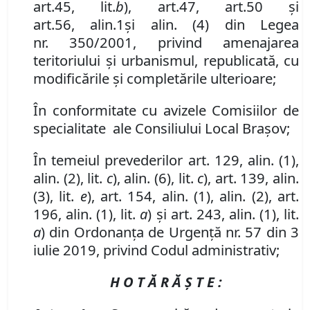
art.
45
,
lit.
b
)
, art.
4
7
, art.
50 şi
art.
56
,
alin.1
şi
alin. (
4
)
din Lege
a
nr.
350/2001
,
privind amenajarea
teritoriului şi urbanismul, republicată
, cu
modificările și completările ulterioare
;
În conformitate cu avizele Comisiilor de
specialitate ale Consiliului Local Brașov;
În temeiul prevederilor art. 129, alin. (1),
alin. (2), lit.
c
), alin. (6), lit.
c
), art. 139, alin.
(3), lit.
e
), art. 154, alin. (1), alin. (2), art.
196, alin. (1), lit.
a
) și art. 243, alin. (1), lit.
a
) din Ordonanța de Urgență nr. 57 din 3
iulie 2019, privind Codul administrativ;
H O T Ă R Ă Ş T E :