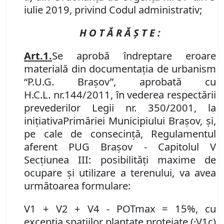
iulie 2019, privind Codul administrativ;
H O T Ă R Ă Ş T E :
Art.
1.
Se aprobă îndreptare eroare
materială din
documentaţia de urbanism
“
P
.
U
.
G
.
Braşov”
,
aprobată cu
H
.
C
.
L
.
nr.
144/2011
,
în vederea respectării
prevederilor Legii
nr.
350/2001
,
la
iniţiativa
Primăriei Municipiului Braşov, şi,
pe cale de consecinţă, R
egulamentul
aferent PUG Braşov - Capitolul V
Secţiunea III: posibilităţi maxime de
ocupare şi utilizare a terenului, va avea
următoarea formulare:
V1 + V2 + V4 - POTmax = 15%, cu
excepţia spaţiilor plantate protejate (·V1c)