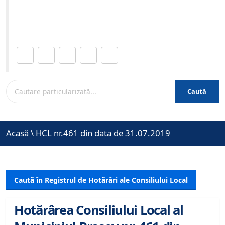
Site-ul oficial al Primariei Municipiului Brasov /
www.brasovcity.ro
Distribuie această pagină.
Caută
Acasă
\
HCL nr.461 din data de 31.07.2019
Caută în Registrul de Hotărâri ale Consiliului Local
Hotărârea Consiliului Local al