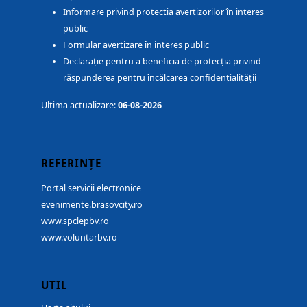
Informare privind protectia avertizorilor în interes
public
Formular avertizare în interes public
Declarație pentru a beneficia de protecția privind
răspunderea pentru încălcarea confidențialității
Ultima actualizare:
06-08-2026
REFERINȚE
Portal servicii electronice
evenimente.brasovcity.ro
www.spclepbv.ro
www.voluntarbv.ro
UTIL