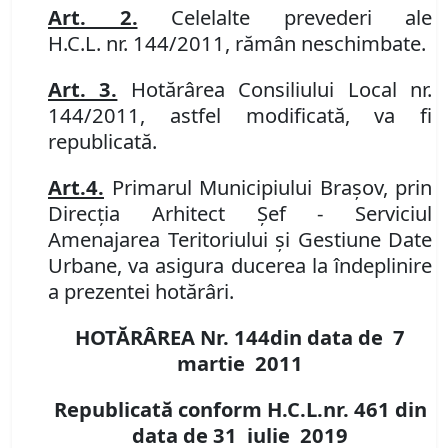
Art. 2.
Celelalte prevederi ale
H
.
C
.
L
.
nr.
144
/20
11,
rămân neschimbate.
Art. 3.
H
otărârea Consiliului Local nr.
144
/20
11,
astfel modificată
,
va fi
republicată.
Art.
4.
Primarul Municipiului Braşov, prin
Direcţia Arhitect Şef
-
Serviciul
Amenajarea Teritoriului şi Gestiune Date
Urbane, va asigura ducerea la îndeplinire
a prezentei hotărâri.
HOTĂRÂREA Nr.
144
din data de
7
martie
201
1
Republicată conform H.C.L.nr. 461 din
data de 31 iulie 2019