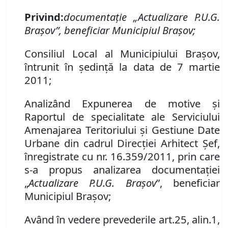
Privind:
documentaţie „Actualizare P.U.G.
Braşov”, beneficiar Municipiul Braşov;
Consiliul Local al Municipiului Braşov,
întrunit în şedinţă la data de 7 martie
2011;
Analizând Expunerea de motive şi
Raportul de specialitate ale Serviciului
Amenajarea Teritoriului şi Gestiune Date
Urbane din cadrul Direcţiei Arhitect Şef,
înregistrate cu nr. 16.359/2011, prin care
s-a propus analizarea documentaţiei
„
Actualizare P.U.G. Braşov
”, beneficiar
Municipiul Braşov;
Având în vedere prevederile art.
25
,
alin.
1,