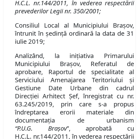
H
.
C
.
L
.
nr.
144/2011, în vederea respectării
prevederilor Legii
nr.
350/2001
;
Consiliul Local al Municipiului Brașov,
întrunit în ședință ordinară la data de 31
iulie 2019;
Analizând
,
la iniţiativa Primarului
Municipiului Braşov, Referatul de
aprobare, Raportul de specialitate al
Serviciului Amenajarea Teritoriului
și
Gestiune Date Urbane
din
cadrul
Direcţi
ei
Arhitect
Ș
ef
,
înregistrat cu
n
r.
63
.245/
2019
,
prin care s-a propus
îndreptarea erorii materiale din
documentaţia de urbanism
“P
.
U
.
G
.
Braşov
”
,
aprobată cu
H
.
C
.
L
.
nr.
144/2011, în vederea respectării