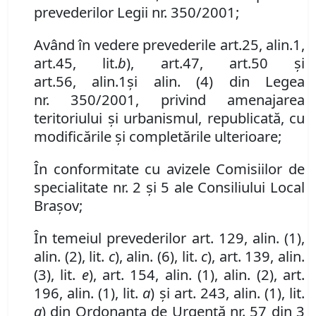
prevederilor Legii
nr.
350/2001
;
Având în vedere prevederile art.
25
,
alin.
1,
art.
45
,
lit.
b
)
, art.
4
7
, art.
50 şi
art.
56
,
alin.1
şi
alin. (
4
)
din Lege
a
nr.
350/2001
,
privind amenajarea
teritoriului şi urbanismul, republicată
, cu
modificările și completările ulterioare
;
În conformitate cu avizele Comisiilor de
specialitate nr. 2 și 5 ale Consiliului Local
Brașov;
În temeiul prevederilor art. 129, alin. (1),
alin. (2), lit.
c
), alin. (6), lit.
c
), art. 139, alin.
(3), lit.
e
), art. 154, alin. (1), alin. (2), art.
196, alin. (1), lit.
a
) și art. 243, alin. (1), lit.
a
) din Ordonanța de Urgență nr. 57 din 3