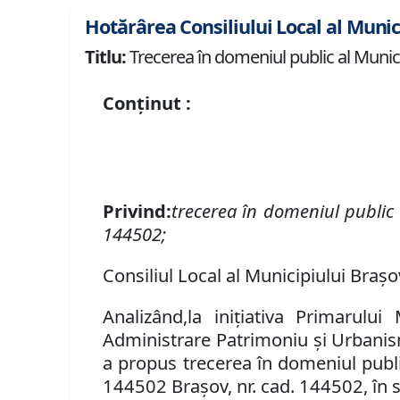
Hotărârea Consiliului Local al Munic
Titlu:
Trecerea în domeniul public al Municip
Conținut :
P
rivind
:
t
recerea în domeniul public
144502;
Consiliul Local al Municipiului Brașov
Analizând
,
la inițiativa Primarului
Administrare Patrimoniu şi Urbanism 
a propus
trecerea în domeniul publi
144502 Brașov
,
nr. cad. 144502, în 