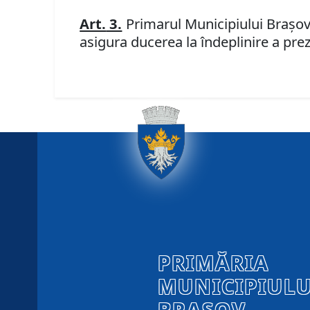
Art.
3.
P
rimarul Municipiului Braşov,
asigura ducerea la îndeplinire a prez
PRIMĂRIA
MUNICIPIULU
BRAȘOV