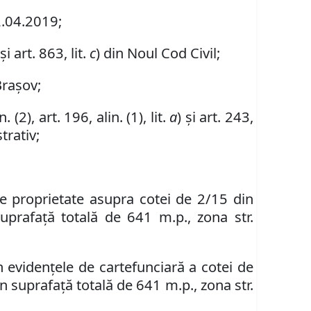
2.04.2019;
 și art. 863, lit.
c
)
din Noul Cod Civil
;
Brașov;
in. (2),
art.
196,
alin.
(
1
), lit.
a
) și art. 243,
trativ;
de proprietate asupra cotei de 2/15 din
uprafață totală de 641 m.p., zona str.
n evidenţele de carte
funciară
a cotei de
în suprafață totală de 641 m.p., zona str.