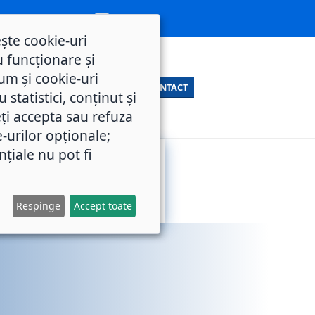
ește cookie-uri
 funcționare și
um și cookie-uri
CONTACT
statistici, conținut și
ți accepta sau refuza
e-urilor opționale;
nțiale nu pot fi
SERVICII
M.O.L.
PUBLICE
Respinge
Accept toate