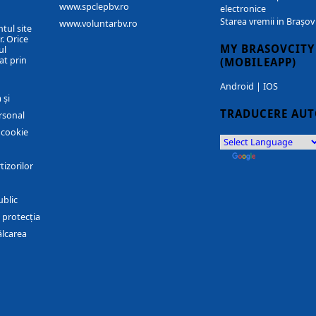
www.spclepbv.ro
electronice
Starea vremii in Brașov
www.voluntarbv.ro
ntul site
. Orice
MY BRASOVCITY
ul
at prin
(MOBILEAPP)
Android
|
IOS
 și
TRADUCERE AU
rsonal
r cookie
by
Translate
tizorilor
ublic
 protecția
ălcarea