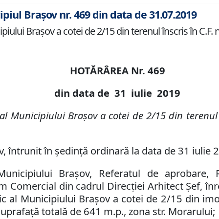
ipiul Brașov nr. 469 din data de 31.07.2019
iului Braşov a cotei de 2/15 din terenul înscris în C.F. 
HOTĂRÂREA Nr.
469
din data de
31 iulie
2019
 al Municipiului Braşov a
cotei de 2/15 din
terenul
, întrunit în ședință ordinară la data de 31 iulie 
 Municipiului Brașov,
Referatul de aprobare
,
Comercial din cadrul Direcţiei Arhitect Şef, înr
c al Municipiului Braşov
a cotei de 2/15 din imo
suprafață totală de 641 m.p., zona str. Morarului;