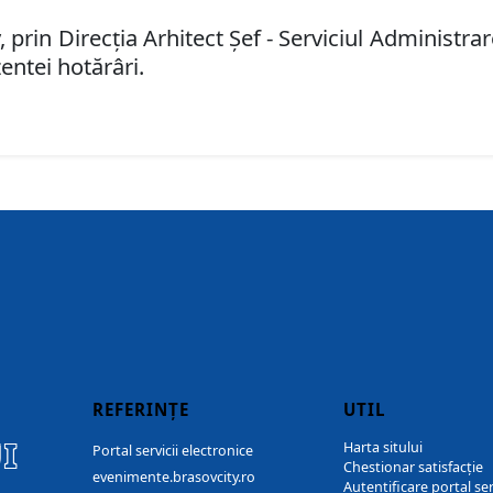
 prin Direcţia Arhitect Şef - Serviciul
Administrar
entei hotărâri.
REFERINȚE
UTIL
I
Harta sitului
Portal servicii electronice
Chestionar satisfacție
evenimente.brasovcity.ro
Autentificare portal ser