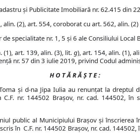
adastru și Publicitate Imobiliară nr. 62.415 din 2
3
,
al
in
.
(
2
)
,
art. 554,
coroborat cu art. 562
,
al
in
.
(
2
)
de specialitate nr. 1, 5 și 6 ale Consiliului Local 
. (1),
art.
139,
alin.
(3), lit.
g
), art. 154, alin. (1), al
ță nr. 57 din 3 iulie 2019, privind Codul adminis
H O T Ă R Ă Ş T E :
-Toma și d-na Jipa Iulia au renunțat la dreptul 
în
C.F. nr. 144502 Brașov
,
nr. cad. 144502, în s
ul public al Municipiului Braşov şi înscrierea î
nscris în
C.F. nr. 144502 Brașov
,
nr. cad. 144502, 