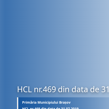
HCL nr.469 din data de 3
Primăria Municipiului Brașov
HCL nr.469 din data de 31.07.2019