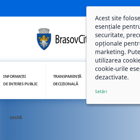
Acest site folos
esențiale pentru
securitate, prec
opționale pentru 
marketing. Pute
utilizarea cooki
cookie-urile ese
dezactivate.
INFORMAȚII
TRANSPARENȚĂ
INTEGRITATE
DE INTERES PUBLIC
DECIZIONALĂ
INSTITUȚIONALĂ
Setări
CAUTĂ