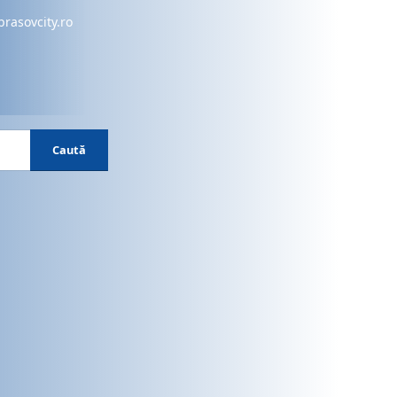
brasovcity.ro
Caută