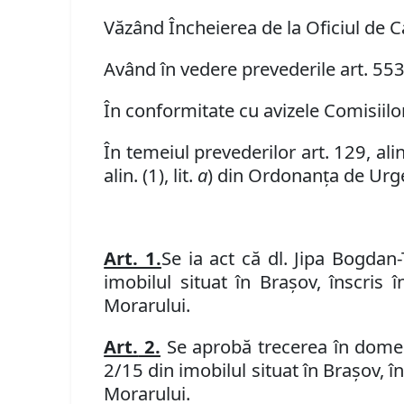
Văzând Încheierea de la Oficiul de C
Având în vedere
prevederile
art. 55
În conformitate cu avizele Comisiilor 
În temeiul prevederilor art. 129, alin
alin. (1), lit.
a
) din Ordonanța de Urgen
Art. 1.
Se
ia act că dl. Jipa Bogdan
imobilul
situat în Braşov, înscris 
Morarului.
Art.
2.
Se aprobă trecerea în domeni
2/15 din imobilul
situat în Braşov, î
Morarului.