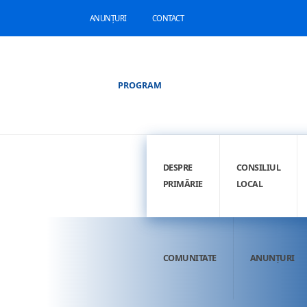
ANUNȚURI
CONTACT
PROGRAM
DESPRE
CONSILIUL
PRIMĂRIE
LOCAL
COMUNITATE
ANUNȚURI