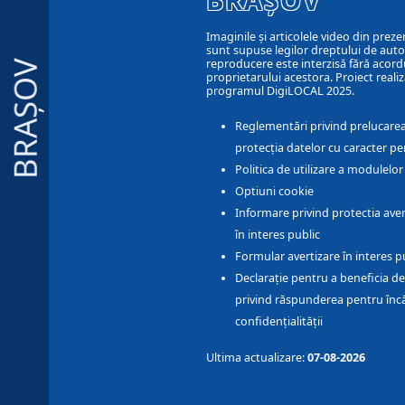
Imaginile și articolele video din preze
sunt supuse legilor dreptului de autor
reproducere este interzisă fără acord
BRAȘOV
proprietarului acestora. Proiect realiz
programul DigiLOCAL 2025.
Reglementări privind prelucarea
protecția datelor cu caracter pe
Politica de utilizare a modulelo
Optiuni cookie
Informare privind protectia aver
în interes public
Formular avertizare în interes p
Declarație pentru a beneficia de
privind răspunderea pentru înc
confidențialității
Ultima actualizare:
07-08-2026