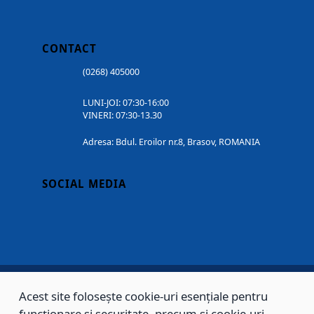
CONTACT
(0268) 405000
LUNI-JOI: 07:30-16:00
VINERI: 07:30-13.30
Adresa: Bdul. Eroilor nr.8, Brasov, ROMANIA
SOCIAL MEDIA
Acest site folosește cookie-uri esențiale pentru
Copyright © 2002 - 2026 - PRIMĂRIA MUNICIPIULUI BRAȘOV, toate drepturile
funcționare și securitate, precum și cookie-uri