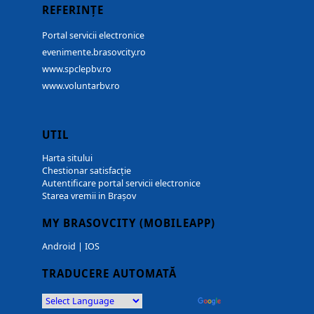
REFERINȚE
Portal servicii electronice
evenimente.brasovcity.ro
www.spclepbv.ro
www.voluntarbv.ro
UTIL
Harta sitului
Chestionar satisfacție
Autentificare portal servicii electronice
Starea vremii in Brașov
MY BRASOVCITY (MOBILEAPP)
Android
|
IOS
TRADUCERE AUTOMATĂ
Powered by
Translate