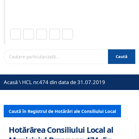
Site-ul oficial al Primariei Municipiului Brasov /
www.brasovcity.ro
Distribuie această pagină.
Caută
Acasă
\
HCL nr.474 din data de 31.07.2019
Caută în Registrul de Hotărâri ale Consiliului Local
Hotărârea Consiliului Local al