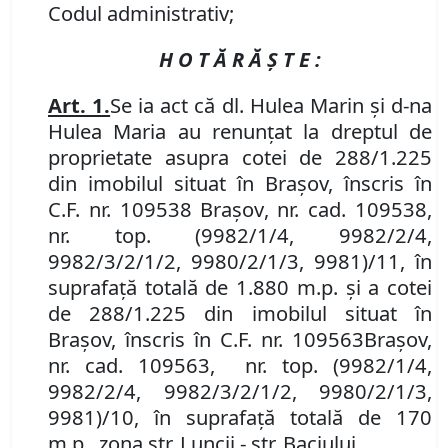
Codul administrativ;
H O T Ă R Ă Ş T E :
Art. 1.
Se
ia act că dl. Hulea Marin și d-na
Hulea Maria au renunțat la dreptul de
proprietate asupra cotei de 288/1.225
din imobilul
situat în Braşov, înscris în
C.F. nr. 109538 Brașov
,
nr. cad. 109538,
nr. top. (9982/1/4, 9982/2/4,
9982/3/2/1/2, 9980/2/1/3, 9981)/11, în
suprafață totală de 1.880 m.p. și a cotei
de 288/1.225 din imobilul
situat în
Braşov, înscris în
C.F. nr. 109563
Brașov
,
nr. cad. 109563, nr. top. (9982/1/4,
9982/2/4, 9982/3/2/1/2, 9980/2/1/3,
9981)/10, în suprafață totală de 170
m.p., zona str. Luncii - str. Baciului.