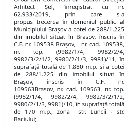
Arhitect Şef, înregistrat cu nr.
62.933/2019, prin care s-a
propus
trecerea în domeniul public al
Municipiului Braşov
a cotei de 288/1.225
din imobilul
situat în Braşov, înscris în
C.F. nr. 109538 Brașov
,
nr. cad. 109538,
nr. top. (9982/1/4, 9982/2/4,
9982/3/2/1/2, 9980/2/1/3, 9981)/11, în
suprafață totală de 1.880 m.p. și a cotei
de 288/1.225 din imobilul
situat în
Braşov, înscris în
C.F. nr.
109563
Brașov
,
nr. cad. 109563, nr. top.
(9982/1/4, 9982/2/4, 9982/3/2/1/2,
9980/2/1/3, 9981)/10, în suprafață totală
de 170 m.p., zona str. Luncii - str.
Baciului;