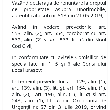
Văzând d
eclaraţia de renunţare la dreptul
de proprietate asupra un
or
imobile
,
autentificată sub
nr.
513 din 21.05.2019;
Având în vedere
prevederile
art.
553
,
al
in
.
(
2
)
,
art. 554,
coroborat cu art.
562
,
al
in
.
(
2
) și art. 863, lit. c)
din Noul
Cod Civil
;
În conformitate cu avizele Comisiilor de
specialitate nr. 1, 5 și 6 ale Consiliului
Local Brașov;
În temeiul prevederilor art. 129, alin. (1),
art. 139, alin. (3), lit.
g
), art. 154, alin. (1),
alin. (2),
art.
196,
alin.
(
1
), lit.
a
) și art.
243, alin. (1), lit.
a
) din Ordonanța de
Urgență nr. 57 din 3 iulie 2019, privind