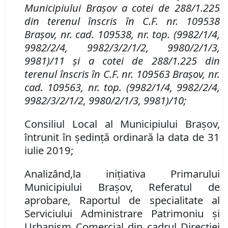
Municipiului Braşov a
cotei de 288/1.225
din
terenul înscris în
C.F. nr. 109538
Brașov
,
nr. cad. 109538, nr. top. (9982/1/4,
9982/2/4, 9982/3/2/1/2, 9980/2/1/3,
9981)/11 și a cotei de 288/1.225 din
terenul
înscris în
C.F. nr. 109563 Brașov
,
nr.
cad. 109563, nr. top. (9982/1/4, 9982/2/4,
9982/3/2/1/2, 9980/2/1/3, 9981)/10;
Consiliul Local al Municipiului Brașov,
întrunit în ședință ordinară la data de 31
iulie 2019;
Analizând
,
la inițiativa Primarului
Municipiului Brașov,
Referatul de
aprobare
,
Raportul de specialitate al
Serviciului Administrare Patrimoniu şi
Urbanism Comercial din cadrul Direcţiei