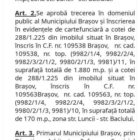
Art.
2.
Se aprobă trecerea în domeniul
public al Municipiului Braşov şi înscrierea
în evidenţele de carte
funciară
a cotei de
288/1.225 din imobilul
situat în Braşov,
înscris în
C.F. nr. 109538 Brașov
,
nr. cad.
109538, nr. top. (9982/1/4, 9982/2/4,
9982/3/2/1/2, 9980/2/1/3, 9981)/11, în
suprafață totală de 1.880 m.p. și a cotei
de 288/1.225 din imobilul
situat în
Braşov, înscris în
C.F. nr.
109563
Brașov
,
nr. cad. 109563, nr. top.
(9982/1/4, 9982/2/4, 9982/3/2/1/2,
9980/2/1/3, 9981)/10, în suprafață totală
de 170 m.p., zona str. Luncii - str. Baciului.
Art.
3.
P
rimarul Municipiului Braşov, prin