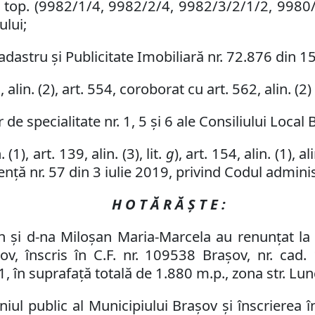
r. top. (9982/1/4, 9982/2/4, 9982/3/2/1/2, 9980/
ului;
adastru și Publicitate Imobiliară nr. 72.876 din 1
3
,
al
in
.
(
2
)
,
art. 554,
coroborat cu art. 562
,
al
in
.
(
2
)
de specialitate nr. 1, 5 și 6 ale Consiliului Local 
(1), art. 139, alin. (3), lit.
g
), art. 154, alin. (1), al
ță nr. 57 din 3 iulie 2019, privind Codul adminis
H O T Ă R Ă Ş T E :
an și d-na Miloșan Maria-Marcela au renunțat la
şov, înscris în
C.F. nr. 109538 Brașov
,
nr. cad.
n suprafață totală de 1.880 m.p., zona str. Luncii
ul public al Municipiului Braşov şi înscrierea î