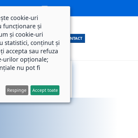
ește cookie-uri
 funcționare și
um și cookie-uri
CONTACT
statistici, conținut și
ți accepta sau refuza
e-urilor opționale;
nțiale nu pot fi
SERVICII
M.O.L.
PUBLICE
Respinge
Accept toate