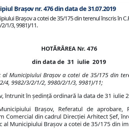
ipiul Brașov nr. 476 din data de 31.07.2019
ului Braşov a cotei de 35/175 din terenul înscris în C.F.
/2/1/3, 9981)/11.
HOTĂRÂREA Nr.
476
din data de
31 iulie
2019
c al Municipiului Braşov a
cotei de 35/175 din
ter
/2/4, 9982/3/2/1/2, 9980/2/1/3, 9981)/11;
, întrunit în ședință ordinară la data de 31 iulie 
 Municipiului Brașov,
Referatul de aprobare
,
Comercial din cadrul Direcţiei Arhitect Şef, înr
c al Municipiului Braşov
a cotei de 35/175 din im