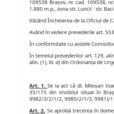
109538 Brașov
,
nr. cad. 109538, n
1.880 m.p., zona str. Luncii - str. Baci
Văzând Încheierea de la Oficiul de C
Având în vedere
prevederile
art. 55
În conformitate cu avizele Comisiilor 
În temeiul prevederilor art. 129, alin. 
alin. (1), lit.
a
) din Ordonanța de Urgen
Art. 1.
Se
ia act că dl. Miloșan Io
35/175 din imobilul
situat în Bra
9982/3/2/1/2, 9980/2/1/3, 9981)/11, î
Art.
2.
Se aprobă trecerea în domeni