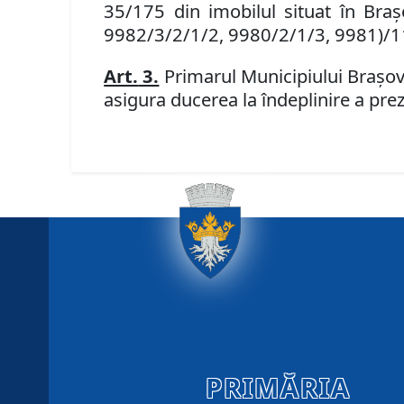
35/175 din imobilul
situat în Braş
9982/3/2/1/2, 9980/2/1/3, 9981)/11, î
Art.
3.
P
rimarul Municipiului Braşov,
asigura ducerea la îndeplinire a prez
PRIMĂRIA