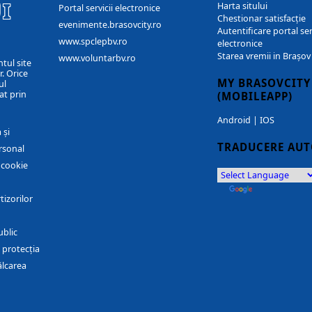
I
Harta sitului
Portal servicii electronice
Chestionar satisfacție
evenimente.brasovcity.ro
Autentificare portal ser
www.spclepbv.ro
electronice
Starea vremii in Brașov
www.voluntarbv.ro
ntul site
. Orice
MY BRASOVCITY
ul
at prin
(MOBILEAPP)
Android
|
IOS
 și
TRADUCERE AU
rsonal
r cookie
by
Translate
tizorilor
ublic
 protecția
ălcarea