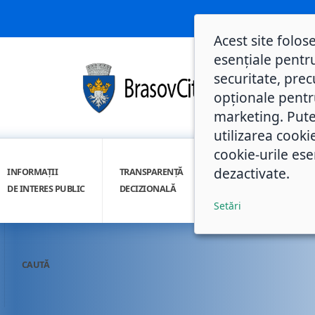
Acest site folos
esențiale pentru
securitate, prec
opționale pentru 
marketing. Pute
utilizarea cooki
cookie-urile ese
dezactivate.
INFORMAȚII
TRANSPARENȚĂ
INTEGRITATE
DE INTERES PUBLIC
DECIZIONALĂ
INSTITUȚIONALĂ
Setări
CAUTĂ