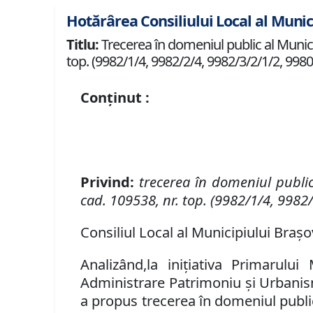
Hotărârea Consiliului Local al Munic
Titlu:
Trecerea în domeniul public al Municipi
top. (9982/1/4, 9982/2/4, 9982/3/2/1/2, 9980
Conținut :
P
rivind
:
t
recerea în domeniul publi
cad. 109538, nr. top. (9982/1/4, 9982
Consiliul Local al Municipiului Brașov
Analizând
,
la inițiativa Primarului
Administrare Patrimoniu şi Urbanism 
a propus
trecerea în domeniul publi