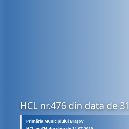
HCL nr.476 din data de 3
Primăria Municipiului Brașov
HCL nr.476 din data de 31.07.2019