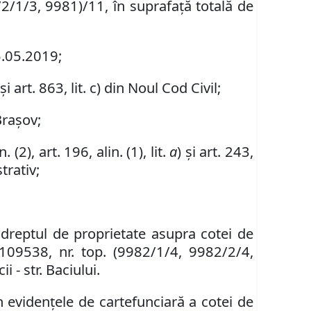
2/1/3, 9981)/11, în suprafață totală de
5.05.2019;
 și art. 863, lit. c)
din Noul Cod Civil
;
Brașov;
in. (2),
art.
196,
alin.
(
1
), lit.
a
) și art. 243,
trativ;
 dreptul de proprietate asupra cotei de
 109538, nr. top. (9982/1/4, 9982/2/4,
 - str. Baciului.
n evidenţele de carte
funciară
a cotei de