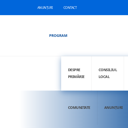
ANUNȚURI
CONTACT
PROGRAM
DESPRE
CONSILIUL
PRIMĂRIE
LOCAL
COMUNITATE
ANUNȚURI