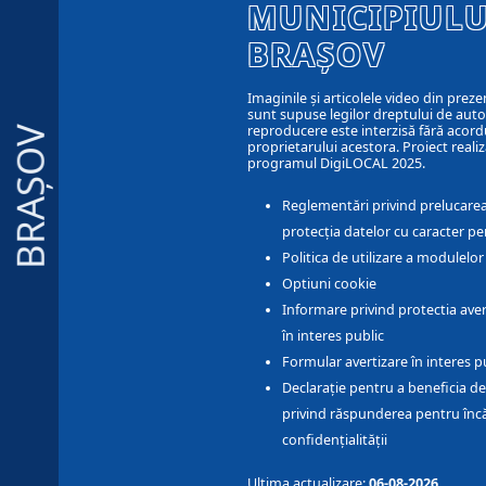
MUNICIPIULU
BRAȘOV
Imaginile și articolele video din preze
sunt supuse legilor dreptului de autor
reproducere este interzisă fără acord
BRAȘOV
proprietarului acestora. Proiect realiz
programul DigiLOCAL 2025.
Reglementări privind prelucarea
protecția datelor cu caracter pe
Politica de utilizare a modulelo
Optiuni cookie
Informare privind protectia aver
în interes public
Formular avertizare în interes p
Declarație pentru a beneficia de
privind răspunderea pentru înc
confidențialității
Ultima actualizare:
06-08-2026