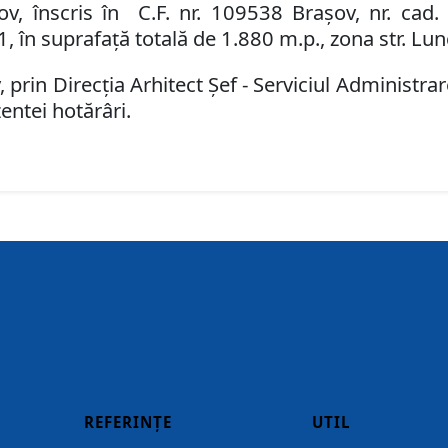
ov, înscris în
C.F. nr. 109538 Brașov
,
nr. cad.
n suprafață totală de 1.880 m.p., zona str. Luncii
 prin Direcţia Arhitect Şef - Serviciul
Administrar
entei hotărâri.
REFERINȚE
UTIL