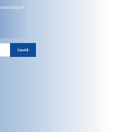
brasovcity.ro
Caută