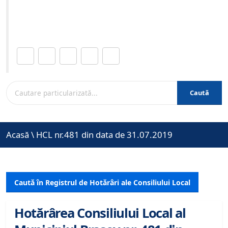
Site-ul oficial al Primariei Municipiului Brasov /
www.brasovcity.ro
Distribuie această pagină.
Caută
Acasă
\
HCL nr.481 din data de 31.07.2019
Caută în Registrul de Hotărâri ale Consiliului Local
Hotărârea Consiliului Local al