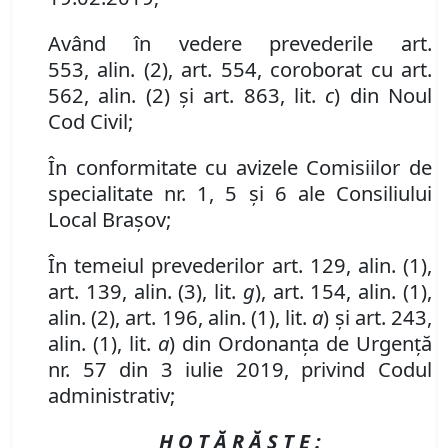
Având în vedere
prevederile
art.
553
,
al
in
.
(
2
)
,
art. 554,
coroborat cu art.
562
,
al
in
.
(
2
) și art. 863, lit.
c
)
din Noul
Cod Civil
;
În conformitate cu avizele Comisiilor de
specialitate nr. 1, 5 și 6 ale Consiliului
Local Brașov;
În temeiul prevederilor art. 129, alin. (1),
art.
139,
alin.
(3), lit.
g
), art. 154, alin. (1),
alin. (2),
art.
196,
alin.
(
1
), lit.
a
) și art. 243,
alin. (1), lit.
a
) din Ordonanța de Urgență
nr. 57 din 3 iulie 2019, privind Codul
administrativ;
H O T Ă R Ă Ş T E :