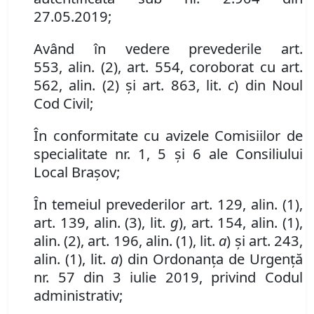
27.05.2019;
Având în vedere
prevederile
art.
553
,
al
in
.
(
2
)
,
art. 554,
coroborat cu art.
562
,
al
in
.
(
2
) și art. 863, lit.
c
)
din Noul
Cod Civil
;
În conformitate cu avizele Comisiilor de
specialitate nr. 1, 5 și 6 ale Consiliului
Local Brașov;
În temeiul prevederilor art. 129, alin. (1),
art.
139,
alin.
(3), lit.
g
), art. 154, alin. (1),
alin. (2),
art.
196,
alin.
(
1
), lit.
a
) și art. 243,
alin. (1), lit.
a
) din Ordonanța de Urgență
nr. 57 din 3 iulie 2019, privind Codul
administrativ;