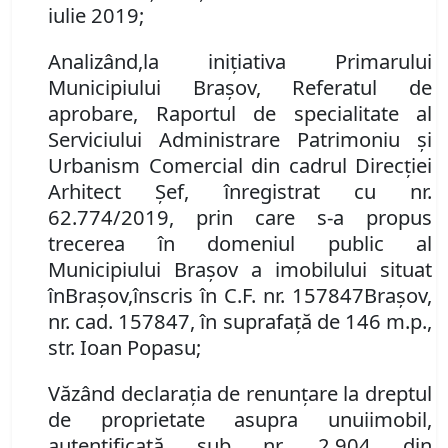
iulie 2019;
Analizând
,
la inițiativa Primarului
Municipiului Brașov,
Referatul de
aprobare
,
Raportul de specialitate al
Serviciului Administrare Patrimoniu şi
Urbanism Comercial din cadrul Direcţiei
Arhitect Şef, înregistrat cu nr.
62.774/2019, prin care s-a propus
trecerea în domeniul public al
Municipiului Braşov
a imobilului
situat
în
Braşov,
înscris în
C.F. nr. 157847
Brașov
,
nr. cad. 157847, în suprafață de 146 m.p.,
str. Ioan Popasu;
Văzând d
eclaraţia de renunţare la dreptul
de proprietate asupra un
ui
imobil
,
autentificată sub nr.
2.904 din