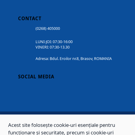
CONTACT
(0268) 405000
LUNI-JOI: 07:30-16:00
VINERI: 07:30-13.30
Adresa: Bdul. Eroilor nr.8, Brasov, ROMANIA
SOCIAL MEDIA
Acest site folosește cookie-uri esențiale pentru
Copyright © 2002 - 2026 - PRIMĂRIA MUNICIPIULUI BRAȘOV, toate drepturile
funcționare și securitate, precum și cookie-uri