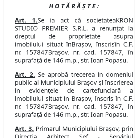
H O T Ă R Ă Ş T E :
Art. 1.
Se
ia act că societatea
KRON
STUDIO PREMIER S.R.L. a renunțat la
dreptul de proprietate asupra
imobilului
situat în
Braşov, înscris
în
C.F.
nr. 157847
Brașov
, nr. cad.
157847, în
suprafață de 146 m.p., str. Ioan Popasu.
Art.
2.
Se aprobă trecerea în domeniul
public al Municipiului Braşov şi înscrierea
în evidenţele de carte
funciară
a
imobilului
situat în Braşov, înscris în
C.F.
nr. 157847
Brașov
,
nr. cad.
157847, în
suprafață de 146 m.p., str. Ioan Popasu.
Art.
3.
P
rimarul Municipiului Braşov, prin
Direcţia Arhitect Şef - Serviciul