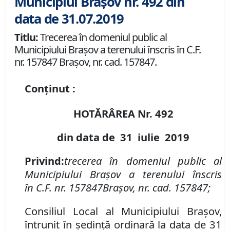
Municipiul Brașov nr. 492 din
data de 31.07.2019
Titlu:
Trecerea în domeniul public al
Municipiului Braşov a terenului înscris în C.F.
nr. 157847 Brașov, nr. cad. 157847.
Conținut :
HOTĂRÂREA Nr.
492
din data de
31 iulie
2019
P
rivind
:
t
recerea în domeniul public al
Municipiului Braşov a terenului înscris
în
C.F. nr. 157847
Brașov
,
nr. cad. 157847;
Consiliul Local al Municipiului Brașov,
întrunit în ședință ordinară la data de 31