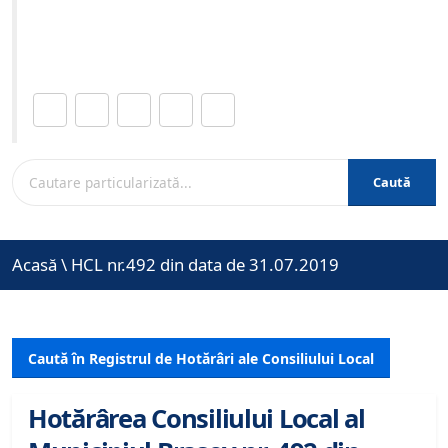
Site-ul oficial al Primariei Municipiului Brasov /
www.brasovcity.ro
Distribuie această pagină.
Caută
Acasă
\
HCL nr.492 din data de 31.07.2019
Caută în Registrul de Hotărâri ale Consiliului Local
Hotărârea Consiliului Local al