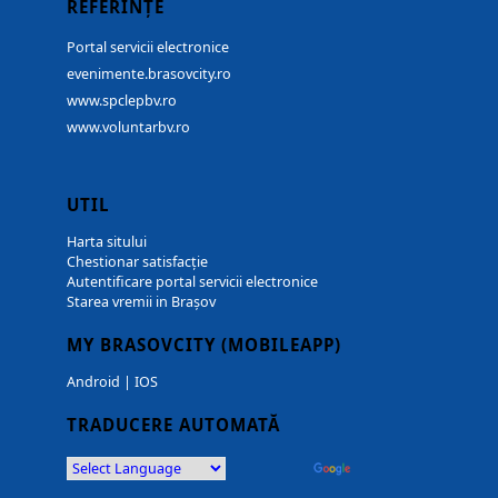
REFERINȚE
Portal servicii electronice
evenimente.brasovcity.ro
www.spclepbv.ro
www.voluntarbv.ro
UTIL
Harta sitului
Chestionar satisfacție
Autentificare portal servicii electronice
Starea vremii in Brașov
MY BRASOVCITY (MOBILEAPP)
Android
|
IOS
TRADUCERE AUTOMATĂ
Powered by
Translate