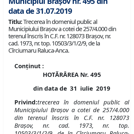
Municipiul Brașov nr. 495 din
data de 31.07.2019
Titlu:
Trecerea în domeniul public al
Municipiului Braşov a cotei de 257/4.000 din
terenul înscris în C.F. nr. 128073 Brașov, nr.
cad. 1973, nr. top. 10503/3/1/2/9, de la
Cîrciumaru Raluca-Anca.
Conținut :
HOTĂRÂREA Nr.
49
5
din data de
31 iulie
2019
P
rivind
:
t
recerea în domeniul public al
Municipiului Braşov a
cotei de 257/4.000
din
terenul înscris în
C.F. nr. 128073
Brașov
,
nr. cad. 1973, nr. top.
10503/3/1/2/9, de la Cîrciumaru Raluca-