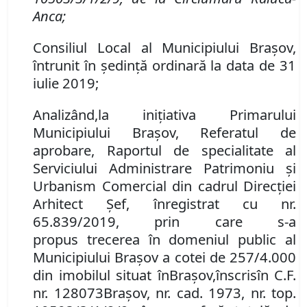
Anca;
Consiliul Local al Municipiului Brașov,
întrunit în ședință ordinară la data de 31
iulie 2019;
Analizând
,
la inițiativa Primarului
Municipiului Brașov,
Referatul de
aprobare
,
Raportul de specialitate al
Serviciului Administrare Patrimoniu şi
Urbanism Comercial din cadrul Direcţiei
Arhitect Şef, înregistrat cu nr.
65.839/2019, prin care s-a
propus
trecerea în domeniul public al
Municipiului Braşov
a cotei de 257/4.000
din imobilul
situat în
Braşov,
înscris
în
C.F.
nr. 128073
Brașov
,
nr. cad. 1973, nr. top.