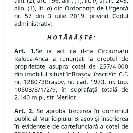
alin. (2),
art.
196,
alin.
(
1
), lit.
a
) și art. 243,
alin. (1), lit.
a
) din Ordonanța de Urgență
nr. 57 din 3 iulie 2019, privind Codul
administrativ;
H O T Ă R Ă Ş T E :
Art. 1.
Se
ia act că d-na Cîrciumaru
Raluca-Anca a renunțat la dreptul de
proprietate asupra cotei de 257/4.000
din imobilul
situat în
Braşov, înscris
în
C.F.
nr. 128073
Brașov
,
nr. cad. 1973, nr. top.
10503/3/1/2/9, în suprafață totală de
2.140 m.p., str. Merilor.
Art.
2.
Se aprobă trecerea în domeniul
public al Municipiului Braşov şi înscrierea
în evidenţele de carte
funciară
a cotei de