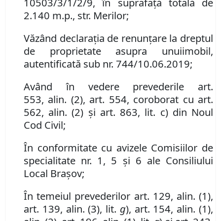
10503/3/1/2/9, în suprafață totală de
2.140 m.p., str. Merilor;
Văzând d
eclaraţia de renunţare la dreptul
de proprietate asupra un
ui
imobil
,
autentificată sub nr.
744/10.06.2019;
Având în vedere
prevederile
art.
553
,
al
in
.
(
2
)
,
art. 554,
coroborat cu art.
562
,
al
in
.
(
2
) și art. 863, lit. c)
din Noul
Cod Civil
;
În conformitate cu avizele Comisiilor de
specialitate nr. 1, 5 și 6 ale Consiliului
Local Brașov;
În temeiul prevederilor art. 129, alin. (1),
art. 139, alin. (3), lit.
g
), art. 154, alin. (1),