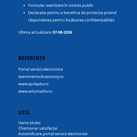
Formular avertizare în interes public
Declarație pentru a beneficia de protecția privind
răspunderea pentru încălcarea confidențialității
Ultima actualizare:
07-08-2026
REFERINȚE
Portal servicii electronice
evenimente.brasovcity.ro
www.spclepbv.ro
www.voluntarbv.ro
UTIL
Harta sitului
Chestionar satisfacție
Autentificare portal servicii electronice