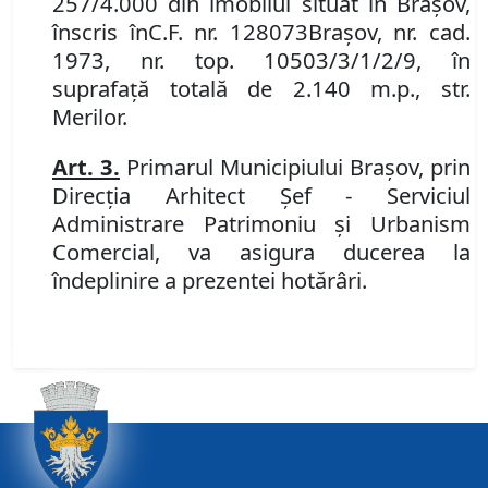
257/4.000 din imobilul
situat în Braşov,
înscris în
C.F. nr. 128073
Brașov
,
nr. cad.
1973, nr. top. 10503/3/1/2/9, în
suprafață totală de 2.140 m.p., str.
Merilor.
Art.
3.
P
rimarul Municipiului Braşov, prin
Direcţia Arhitect Şef - Serviciul
Administrare Patrimoniu şi Urbanism
Comercial,
va asigura ducerea la
îndeplinire a prezentei hotărâri.