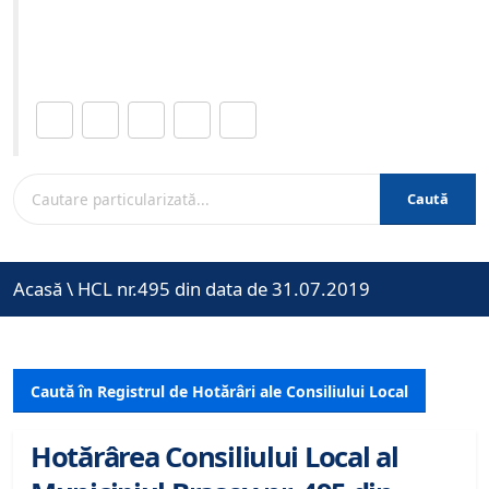
Site-ul oficial al Primariei Municipiului Brasov /
www.brasovcity.ro
Distribuie această pagină.
Caută
Acasă
\
HCL nr.495 din data de 31.07.2019
Caută în Registrul de Hotărâri ale Consiliului Local
Hotărârea Consiliului Local al