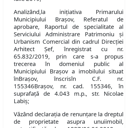
Analizând
,
la inițiativa Primarului
Municipiului Brașov,
Referatul de
aprobare
,
Raportul de specialitate al
Serviciului Administrare Patrimoniu şi
Urbanism Comercial din cadrul Direcţiei
Arhitect Şef, înregistrat cu nr.
65.832/2019, prin care s-a propus
trecerea în domeniul public al
Municipiului Braşov
a imobilului
situat
în
Braşov, înscris
în
C.F. nr.
155346
Brașov
,
nr. cad. 155346, în
suprafață de 4.043 m.p., str. Nicolae
Labiș;
Văzând d
eclaraţia de renunţare la dreptul
de proprietate asupra un
ui
imobil
,