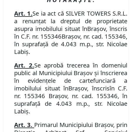
Art. 1.
Se
ia act că SILVER TOWERS S.R.L.
a renunțat la dreptul de proprietate
asupra imobilului
situat în
Braşov, înscris
în
C.F. nr. 155346
Brașov
,
nr. cad. 155346,
în suprafață de 4.043 m.p., str. Nicolae
Labiș.
Art.
2.
Se aprobă trecerea în domeniul
public al Municipiului Braşov şi înscrierea
în evidenţele de carte
funciară
a
imobilului
situat în
Braşov, înscris
în
C.F.
nr. 155346 Brașov
,
nr. cad. 155346, în
suprafață de 4.043 m.p., str. Nicolae
Labiș.
Art.
3.
P
rimarul Municipiului Braşov, prin