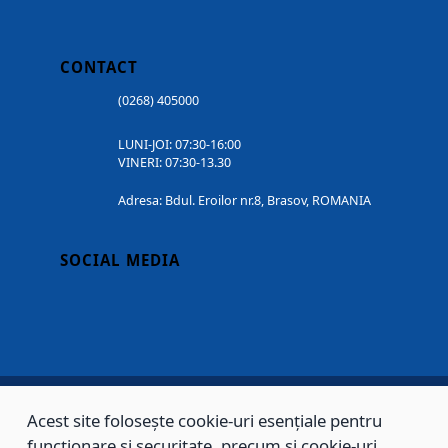
CONTACT
(0268) 405000
LUNI-JOI: 07:30-16:00
VINERI: 07:30-13.30
Adresa: Bdul. Eroilor nr.8, Brasov, ROMANIA
SOCIAL MEDIA
Acest site folosește cookie-uri esențiale pentru
Copyright © 2002 - 2026 - PRIMĂRIA MUNICIPIULUI BRAȘOV, toate drepturile
funcționare și securitate, precum și cookie-uri