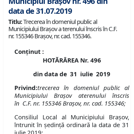
Municipiul Brașov nr. 496 din
data de 31.07.2019
Titlu:
Trecerea în domeniul public al
Municipiului Braşov a terenului înscris în C.F.
nr. 155346 Brașov, nr. cad. 155346.
Conținut :
HOTĂRÂREA Nr.
496
din data de
31 iulie
2019
P
rivind
:
t
recerea în domeniul public al
Municipiului Braşov a
terenul
ui
înscris
în
C.F. nr. 155346 Brașov
,
nr. cad. 155346;
Consiliul Local al Municipiului Brașov,
întrunit în ședință ordinară la data de 31
iulie 2019;