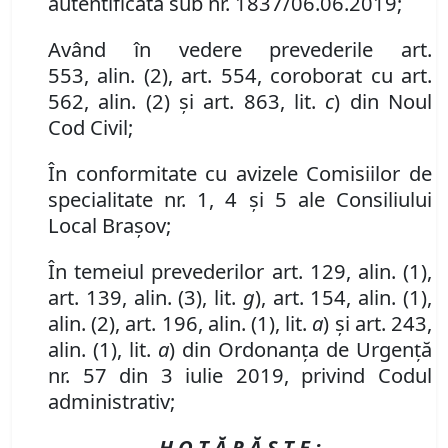
autentificată sub nr.
1837/06.06.2019;
Având în vedere
prevederile
art.
553
,
al
in
.
(
2
)
,
art. 554,
coroborat cu art.
562
,
al
in
.
(
2
) și art. 863, lit.
c
)
din Noul
Cod Civil
;
În conformitate cu avizele Comisiilor de
specialitate nr. 1, 4 și 5 ale Consiliului
Local Brașov;
În temeiul prevederilor art. 129, alin. (1),
art.
139,
alin.
(3), lit.
g
), art. 154, alin. (1),
alin. (2),
art.
196,
alin.
(
1
), lit.
a
) și art. 243,
alin. (1), lit.
a
) din Ordonanța de Urgență
nr. 57 din 3 iulie 2019, privind Codul
administrativ;
H O T Ă R Ă Ş T E :