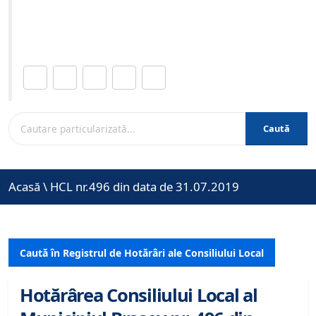
Site-ul oficial al Primariei Municipiului Brasov /
www.brasovcity.ro
Distribuie această pagină.
Caută
Acasă
\
HCL nr.496 din data de 31.07.2019
Caută în Registrul de Hotărâri ale Consiliului Local
Hotărârea Consiliului Local al