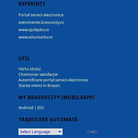
REFERINȚE
Portal servicii electronice
evenimente.brasovcity.ro
www.spclepbv.ro
www.voluntarbv.ro
UTIL
Harta sitului
Chestionar satisfacție
Autentificare portal servicii electronice
Starea vremii in Brașov
MY BRASOVCITY (MOBILEAPP)
Android
|
IOS
TRADUCERE AUTOMATĂ
Powered by
Translate