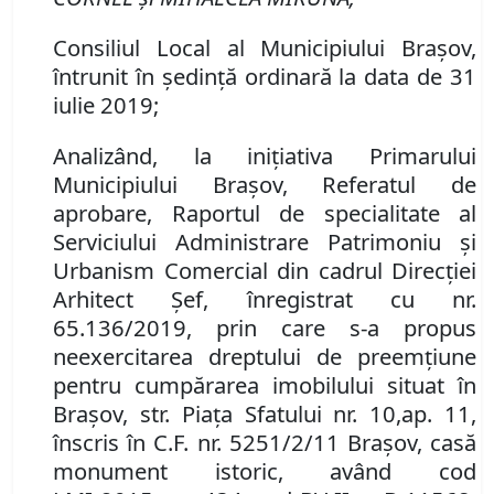
Consiliul Local al Municipiului Brașov,
întrunit în ședință ordinară la data de 31
iulie 2019;
Analizând
,
la iniţiativa Primarului
Municipiului Braşov
,
Referatul de
aprobare
,
Raportul de specialitate al
Serviciului
Administrare Patrimoniu şi
Urbanism Comercial
din
cadrul
Direcţi
ei
Arhitect Şef,
înregistrat cu
n
r
.
65.136/2019
, prin care s-a propus
neexercitarea dreptului de preemţiune
pentru cump
ă
rarea
imobilul
ui
situat în
Braşov
,
str. Piaţa Sfatului
nr.
10,
ap. 11,
înscris în C.F. nr. 5251/2/11 Braşov,
casă
monument istoric,
având
cod