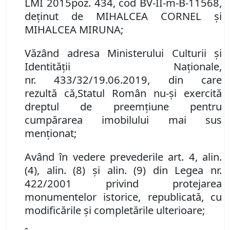
LMI
2015
poz. 434, cod BV-II-m-B-11568,
deţinut
de
MIHALCEA CORNEL şi
MIHALCEA MIRUNA;
Văzând adresa Ministerului Culturii și
Identității Naționale,
nr.
433/32/19.06.2019
,
din care
rezultă
că
,
Statul Român
nu-şi exercită
dreptul de preemţiune
pentru
cumpărarea
imobilului mai sus
menţionat
;
Având în vedere prevederile art. 4
,
alin.
(4)
, alin. (
8)
şi alin. (9)
din Legea nr.
422/2001 privind protejarea
monumentelor istorice, republicată, cu
modificările şi completările ulterioare;