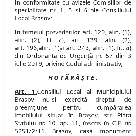
În conformitate cu avizele Comisiilor de
specialitate nr. 1, 5 și 6 ale Consiliului
Local Brașov;
În temeiul prevederilor art. 129, alin. (1),
alin. (2), lit.
c
),
art.
139,
alin. (
2
),
art.
196,
alin.
(
1
)
și art. 243, alin. (1), lit.
a
)
din Ordonanța de Urgență nr. 57 din 3
iulie 2019, privind Codul administrativ;
H O T Ă R Ă Ş T E :
Art
. 1.
Consiliul Local al Municipiului
Braşov nu-şi exercită dreptul de
preemţiune pentru cumpărarea
imobilul
ui
situat în Braşov
,
str. Piaţa
Sfatului nr. 10, ap. 11, înscris în C.F. nr.
5251/2/11 Braşov,
casă monument