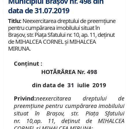
Municipiul Brașov nr. 498 din
data de 31.07.2019
Titlu:
Neexercitarea dreptului de preemţiune
pentru cumpărarea imobilului situat în
Braşov, str. Piaţa Sfatului nr. 10, ap. 11, deţinut
de MIHALCEA CORNEL şi MIHALCEA
MIRUNA.
Conținut :
HOTĂRÂREA Nr.
498
din data de
31 iulie
2019
P
rivind
:
neexercitarea dreptului de
preemţiune pentru cumpărarea imobilului
situat în Braşov,
str. Piaţa Sfatului
nr.
10,
ap. 11, deţinut
de
MIHALCEA
CORNEL şi MIHALCEA MIRUNA;