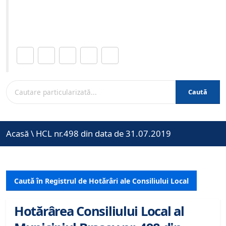
Site-ul oficial al Primariei Municipiului Brasov /
www.brasovcity.ro
Distribuie această pagină.
Caută
Acasă
\
HCL nr.498 din data de 31.07.2019
Caută în Registrul de Hotărâri ale Consiliului Local
Hotărârea Consiliului Local al