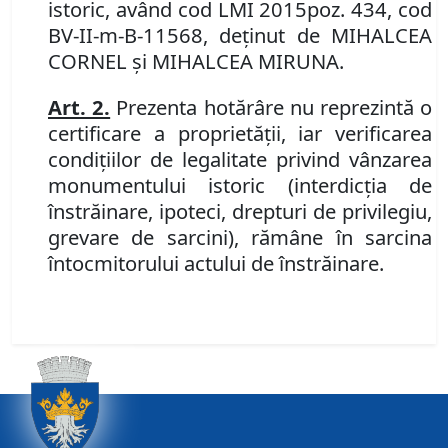
istoric,
având
cod LMI
2015
poz. 434, cod
BV-II-m-B-11568, deţinut
d
e MIHALCEA
CORNEL şi MIHALCEA MIRUNA.
Art. 2.
Prezenta hotărâre nu reprezintă o
certificare a proprietăţii, iar verificarea
condiţiilor de legalitate privind vânzarea
monumentului istoric (interdicţia de
înstrăinare, ipoteci, drepturi de privilegiu,
grevare de sarcini), rămâne în sarcina
întocmitorului actului de înstrăinare.