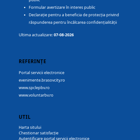
Formular avertizare în interes public
Declarație pentru a beneficia de protecția privind
răspunderea pentru încălcarea confidențialității
Ultima actualizare:
07-08-2026
REFERINȚE
Portal servicii electronice
evenimente.brasovcity.ro
www.spclepbv.ro
www.voluntarbv.ro
UTIL
Harta sitului
Chestionar satisfacție
Autentificare portal servicii electronice