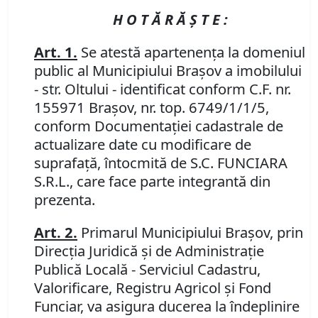
H O T Ă R Ă Ş T E :
Art. 1.
Se atestă apartenenţa la domeniul
public al Municipiului Braşov a imobilului
- str. Oltului - identificat conform C.F. nr.
155971 Braşov, nr. top. 6749/1/1/5,
conform Documentaţiei cadastrale de
actualizare date cu modificare de
suprafaţă, întocmită de S.C. FUNCIARA
S.R.L., care face parte integrantă din
prezenta.
Art. 2.
Primarul Municipiului Braşov, prin
Direcţia Juridică şi de Administraţie
Publică Locală - Serviciul Cadastru,
Valorificare, Registru Agricol şi Fond
Funciar, va asigura ducerea la îndeplinire