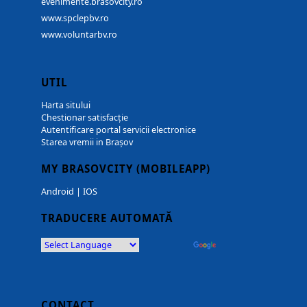
evenimente.brasovcity.ro
www.spclepbv.ro
www.voluntarbv.ro
UTIL
Harta sitului
Chestionar satisfacție
Autentificare portal servicii electronice
Starea vremii in Brașov
MY BRASOVCITY (MOBILEAPP)
Android
|
IOS
TRADUCERE AUTOMATĂ
Powered by
Translate
CONTACT