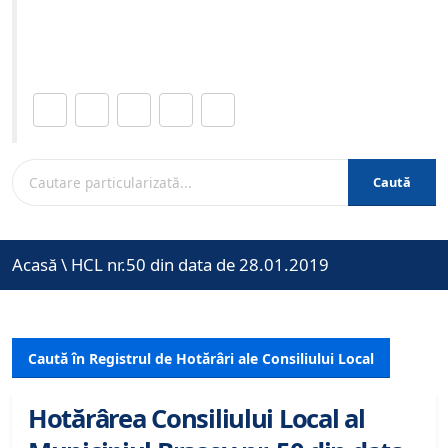
Site-ul oficial al Primariei Municipiului Brasov /
www.brasovcity.ro
Distribuie această pagină.
Caută
Acasă
\
HCL nr.50 din data de 28.01.2019
Caută în Registrul de Hotărâri ale Consiliului Local
Hotărârea Consiliului Local al