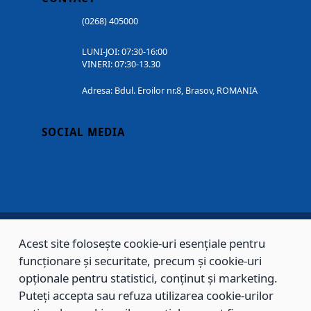
(0268) 405000
LUNI-JOI: 07:30-16:00
VINERI: 07:30-13.30
Adresa: Bdul. Eroilor nr.8, Brasov, ROMANIA
SOCIAL MEDIA
Acest site folosește cookie-uri esențiale pentru
Copyright © 2002 - 2026 - PRIMĂRIA MUNICIPIULUI BRAȘOV, toate drepturile
funcționare și securitate, precum și cookie-uri
rezervate.
opționale pentru statistici, conținut și marketing.
Puteți accepta sau refuza utilizarea cookie-urilor
Sitemap
Contact