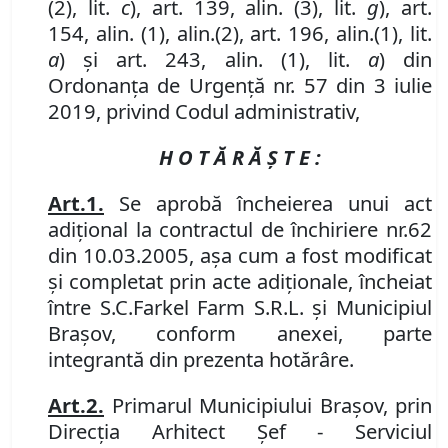
(2), lit.
c
),
art.
139
, alin.
(3)
, lit.
g
)
, art.
154
,
alin. (1), alin.
(2), art. 196
,
alin.
(1), lit.
a
)
și art. 243, alin. (1), lit.
a
) din
Ordonanța de Urgență nr. 57 din 3 iulie
2019, privind Codul administrativ,
H O T Ă R Ă Ş T E :
Art.
1
.
Se aprobă încheierea unui act
adițional la contractul de
închiriere nr.
62
din 10
.0
3
.20
0
5
,
așa cum a fost modificat
și completat prin acte adiționale,
încheiat
între S
.
C
.
Farkel Farm
S
.
R
.
L
.
și Municipiul
Brașov, conform anexei, parte
integrant
ă
din prezenta hotărâre.
Art.
2
.
Primarul Municipiului Braşov
,
prin
Direcţia Arhitect Şef - Serviciul