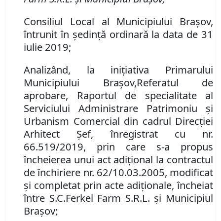
Consiliul Local al Municipiului Brașov,
întrunit în ședință ordinară la data de 31
iulie 2019;
Analizând
,
la iniţiativa Primarului
Municipiului Braşov
,
Referatul de
aprobare,
Raportul de specialitate al
Serviciului
Administrare Patrimoniu şi
Urbanism Comercial
din
cadrul
Direcţi
ei
Arhitect Şef,
înregistrat cu nr
.
66
.
519/
2019
, prin care s-a propus
încheierea unui act adi
țional la contractul
de închiriere nr.
62
/
10
.0
3
.200
5
, modificat
și completat prin acte adiționale, încheiat
între S
.
C
.
Ferkel Farm
S
.
R
.
L
.
și Municipiul
Brașov
;