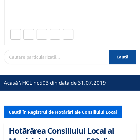
Site-ul oficial al Primariei Municipiului Brasov /
www.brasovcity.ro
Distribuie această pagină.
Caută
Acasă
\
HCL nr.503 din data de 31.07.2019
Caută în Registrul de Hotărâri ale Consiliului Local
Hotărârea Consiliului Local al