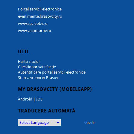
Portal servicii electronice
evenimente.brasovcity.ro
www.spclepbv.ro
www.voluntarbv.ro
UTIL
Harta sitului
Chestionar satisfacție
Autentificare portal servicii electronice
Starea vremii in Brașov
MY BRASOVCITY (MOBILEAPP)
Android
|
IOS
TRADUCERE AUTOMATĂ
Powered by
Translate