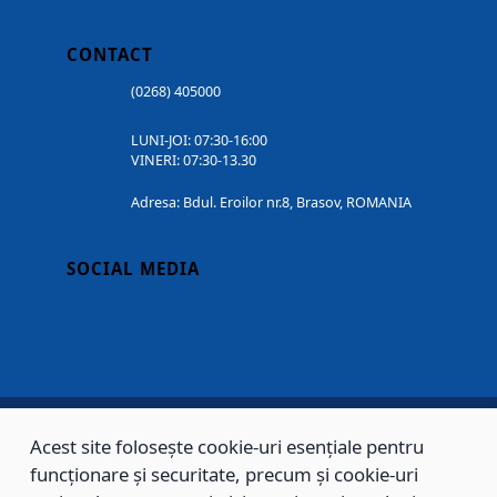
CONTACT
(0268) 405000
LUNI-JOI: 07:30-16:00
VINERI: 07:30-13.30
Adresa: Bdul. Eroilor nr.8, Brasov, ROMANIA
SOCIAL MEDIA
Acest site folosește cookie-uri esențiale pentru
Copyright © 2002 - 2026 - PRIMĂRIA MUNICIPIULUI BRAȘOV, toate drepturile
funcționare și securitate, precum și cookie-uri