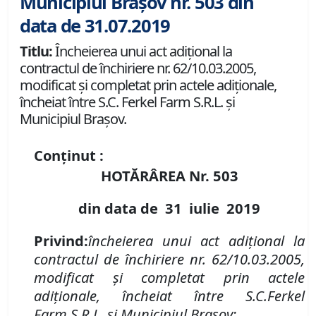
Municipiul Brașov nr. 503 din
data de 31.07.2019
Titlu:
Încheierea unui act adițional la
contractul de închiriere nr. 62/10.03.2005,
modificat și completat prin actele adiționale,
încheiat între S.C. Ferkel Farm S.R.L. și
Municipiul Brașov.
Conținut :
HOTĂRÂREA Nr.
503
din data de
31 iulie
2019
Privind
:
încheierea unui act adi
țional la
contractul de închiriere nr.
62
/
10
.0
3
.200
5
,
modificat și completat prin actele
adiționale, încheiat între S
.
C
.
Ferkel
Farm
S
.
R
.
L
.
și Municipiul Brașov
;