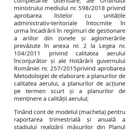
completările ulterioare;
ale Ordinului
ministrului mediului nr. 598/2018 privind
aprobarea listelor cu unităţile
administrativ-teritoriale întocmite în
urma încadrării în regimuri de gestionare
a ariilor din zonele şi aglomerările
prevăzute în anexa nr. 2 la Legea nr.
104/2011 privind calitatea aerului
înconjurător şi
ale
Hotărârii guvernului
României
nr.
257
/20
15
privind
aprobarea
Metodologiei de elaborare a planurilor de
calitatea aerului, a planurilor de acţiune
pe termen scurt şi a planurilor de
menţinere a calităţii aerului;
Ţinând cont de
modelul (macheta) pentru
raportarea trimestrială şi anuală a
stadiului realizării măsurilor din Planul