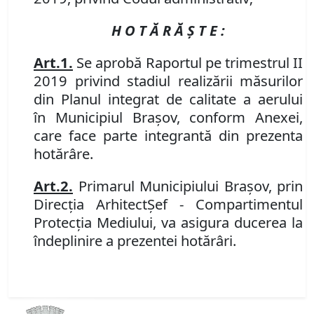
H O T Ă R Ă Ş T E :
Art.
1.
Se aprobă
Raportul pe trimestrul II
2019 privind stadiul realizării măsurilor
din Planul integrat de calitate a aerului
în
Municipiul Braşov
, conform Anexei,
care face parte integrantă din prezenta
hotărâre.
Art.
2.
Primarul Municipiului Braşov, prin
Direcţia Arhitect
Şef
-
Compartimentul
Protecţia Mediului, va asigura ducerea la
îndeplinire a prezentei hotărâri.