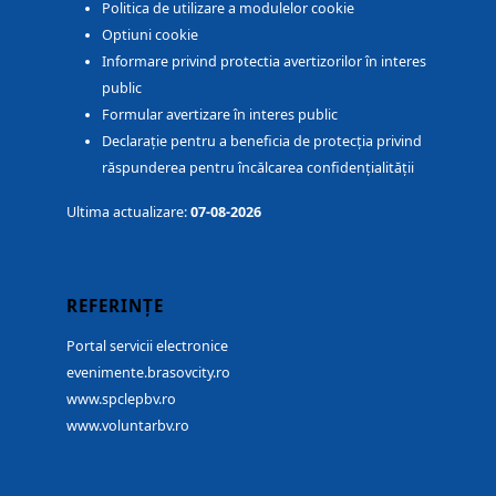
Politica de utilizare a modulelor cookie
Optiuni cookie
Informare privind protectia avertizorilor în interes
public
Formular avertizare în interes public
Declarație pentru a beneficia de protecția privind
răspunderea pentru încălcarea confidențialității
Ultima actualizare:
07-08-2026
REFERINȚE
Portal servicii electronice
evenimente.brasovcity.ro
www.spclepbv.ro
www.voluntarbv.ro