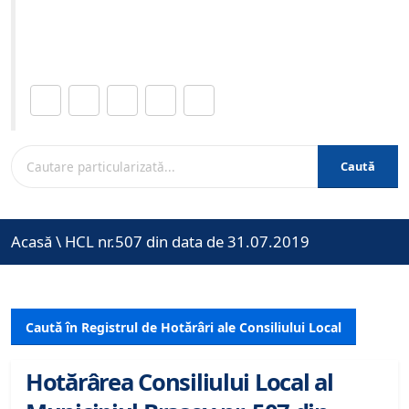
Site-ul oficial al Primariei Municipiului Brasov /
www.brasovcity.ro
Distribuie această pagină.
Caută
Acasă
\
HCL nr.507 din data de 31.07.2019
Caută în Registrul de Hotărâri ale Consiliului Local
Hotărârea Consiliului Local al