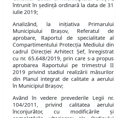
întrunit în ședință ordinară la data de 31
iulie 2019;
Analizând
,
la iniţiativa Primarului
Municipiului Braşov
,
Referatul de
aprobare
,
Raportul de specialitate a
l
Compartimentului Protecția Mediului
din
cadrul Direcţiei Arhitect Şef,
înregistrat
cu
n
r
. 65.648/2019,
prin care s-a propus
aprobarea
Raportului pe trimestrul II
2019 privind stadiul realizării măsurilor
din Planul integrat de calitate a aerului
în
Municipiul Braşov
;
Având în vedere prevederile
Legii
nr.
104/2011
, privind
calitatea aerului
înconjurător
, cu modificările şi