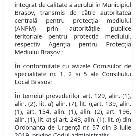
integrat de calitate a aerului în Municipiul
Braşov, transmis de către autoritatea
centrală pentru protecţia mediului
(ANPM) prin autorităţile publice
teritoriale pentru protecţia mediului,
respectiv
Agenţi
a
pentru Protecţia
Mediului Braşov
;
În conformitate cu avizele Comisiilor de
specialitate nr. 1, 2 și 5 ale Consiliului
Local Brașov;
În temeiul prevederilor art. 129, alin. (1),
alin. (2), lit.
d
)
alin. (7)
,
lit.
i
)
,
art. 139, alin.
(1), art. 154, alin. (1), alin. (2), art. 196,
alin. (1), lit.
a
) și art. 243, alin. (1), lit.
a
) din
Ordonanța de Urgență nr. 57 din 3 iulie
2019, privind Codul administrativ;