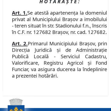
H O T Ă R Ă Ş T E :
Art.
1
.
Se
atestă apartenența la domeniul
privat al Municipiului Brașov a imobilului
- teren situat în str. Stadionului f.n., înscris
în C.F. nr. 127682 Brașov, nr. cad. 127682.
Art.
2
.
Primarul Municipiului Bra
ș
ov
, prin
Direcția Juridică și de Administrație
Publică Locală - Serviciul Cadastru,
Valorificare, Registru Agricol și Fond
Funciar,
va asigura ducerea la
î
ndeplinire
a prezentei hot
ă
r
â
ri.