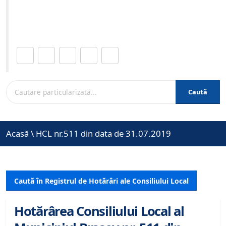
Site-ul oficial al Primariei Municipiului Brasov /
www.brasovcity.ro
Distribuie această pagină.
Caută
Acasă
\
HCL nr.511 din data de 31.07.2019
Caută în Registrul de Hotărâri ale Consiliului Local
Hotărârea Consiliului Local al