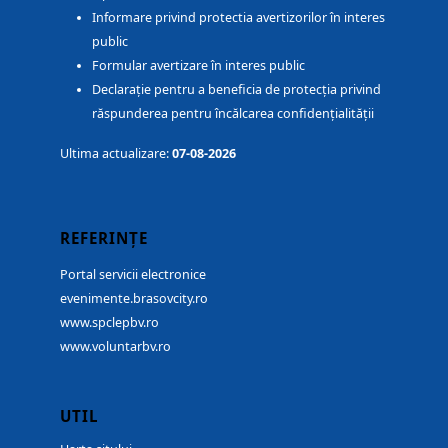
Informare privind protectia avertizorilor în interes
public
Formular avertizare în interes public
Declarație pentru a beneficia de protecția privind
răspunderea pentru încălcarea confidențialității
Ultima actualizare:
07-08-2026
REFERINȚE
Portal servicii electronice
evenimente.brasovcity.ro
www.spclepbv.ro
www.voluntarbv.ro
UTIL