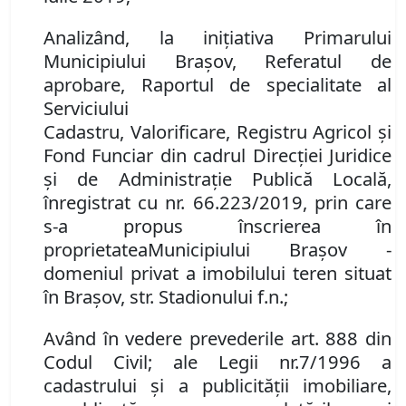
Analiz
â
nd
, la inițiativa Primarului
Municipiului Brașov,
Referatul de
aprobare
,
Raportul de
s
pecialitate al
Serviciului
Cadastru
,
Valorificare
,
Reg
istru
Agricol
și
Fond Funciar din
cadrul
D
irecției
J
uridice
și de
A
dministrație
P
ublică
L
ocală,
înregistrat
cu nr.
66.223/
201
9
, prin care
s-a propus
î
nscrierea
în
proprietatea
Municipiului Brașov -
domeniul privat a imobilului teren situat
în Brașov, str. Stadionului f.n.;
Av
â
nd
î
n vedere prevederile art. 888
din
Cod
ul
Civil
; ale
Leg
ii
nr.
7/1996 a
cadastrului
ș
i
a
publicit
ăț
ii imobiliare,