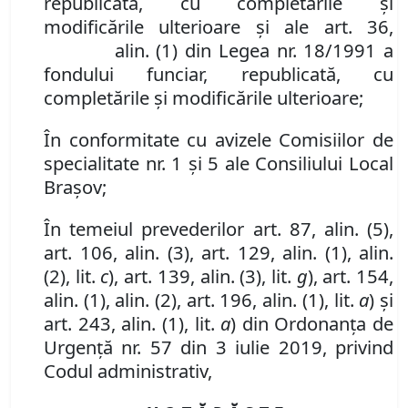
republicată,
cu complet
ă
rile
ș
i
modific
ă
rile ulterioare
și ale art. 36,
alin. (1) din Legea nr. 18/1991 a
fondului funciar, republicată,
cu
complet
ă
rile
ș
i modific
ă
rile ulterioare
;
În conformitate cu avizele Comisiilor de
specialitate nr. 1 și 5 ale Consiliului Local
Brașov;
În temeiul prevederilor art. 87, alin. (5),
art. 106, alin. (3), art. 129, alin. (1), alin.
(2), lit.
c
),
art.
139,
alin
. (
3
), lit.
g
), art. 154,
alin. (1), alin. (2), art. 196, alin. (1), lit.
a
) și
art. 243, alin. (1), lit.
a
) din Ordonanța de
Urgență nr. 57 din 3 iulie 2019, privind
Codul administrativ,