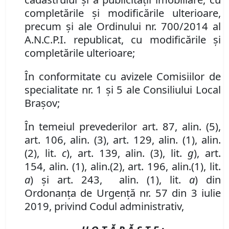
complet
ă
rile
ș
i modific
ă
rile ulterioare
,
precum și ale Ordinului nr. 700/2014 al
A.N.C.P.I. republicat, cu modificările și
completările ulterioare;
În conformitate cu avizele Comisiilor de
specialitate nr. 1 și 5 ale Consiliului Local
Brașov;
În temeiul prevederilor art. 87, alin. (5),
art. 106, alin. (3), art. 129, alin. (1), alin.
(2), lit.
c
),
art.
139
, alin.
(3)
, lit.
g
)
, art.
154
,
alin. (1), alin.(2)
,
art. 196
,
alin.
(1), lit.
a
)
și art. 243, alin. (1), lit.
a
) din
Ordonanța de Urgență nr. 57 din 3 iulie
2019, privind Codul administrativ,