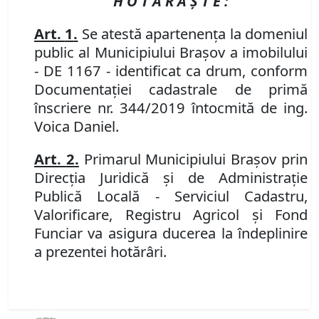
H O T Ă R Ă Ş T E :
Art.
1
.
Se atest
ă
apartenen
ţ
a la domeniul
public al Municipiului Bra
ş
ov a imobilului
-
DE 1167 - identificat ca drum, conform
Documentației cadastrale de primă
înscriere nr. 344/2019 întocmită de ing.
Voica Daniel.
Art.
2
.
Primarul Municipiului Bra
ș
ov
prin
Direcția Juridică și de Administrație
Publică Locală - Serviciul Cadastru,
Valorificare, Registru Agricol și Fond
Funciar
va asigura ducerea la îndeplinire
a prezentei hot
ă
r
â
ri.