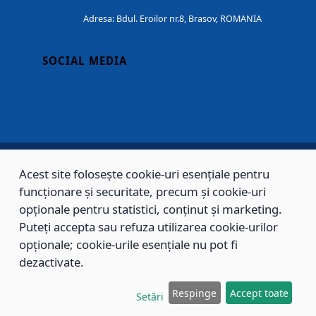
Adresa: Bdul. Eroilor nr.8, Brasov, ROMANIA
SOCIAL MEDIA
Acest site folosește cookie-uri esențiale pentru
Copyright © 2002 - 2026 - PRIMĂRIA MUNICIPIULUI BRAȘOV, toate drepturile
funcționare și securitate, precum și cookie-uri
rezervate.
opționale pentru statistici, conținut și marketing.
Puteți accepta sau refuza utilizarea cookie-urilor
Sitemap
Contact
opționale; cookie-urile esențiale nu pot fi
dezactivate.
Respinge
Accept toate
Setări