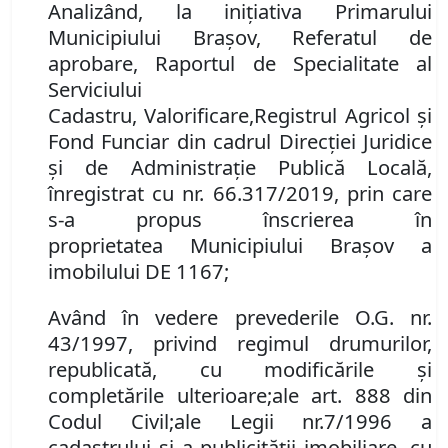
Analiz
â
nd
, la inițiativa Primarului
Municipiului Brașov,
Referatul de
aprobare
,
Raportul de Specialitate al
Serviciului
Cadastru
,
Valorificare
,
Registrul Agricol și
Fond Funciar
din cadrul Direcţiei Juridice
şi de Administraţie Publică Locală,
înregistrat cu
nr.
66.317/
201
9
, prin care
s-a propus
î
nscrierea
în
proprietatea
Municipiului Bra
ș
ov
a
imobilului
DE 1167;
Având în vedere
prevederile
O.G. nr.
43/1997, privind regimul drumurilor,
republicată
,
cu modificările şi
completările ulterioare
;
ale
art. 888
din
Cod
ul
Civil
;
ale
Leg
ii
nr.
7/1996 a
cadastrului
ș
i
a
publicit
ăț
ii imobiliare, cu