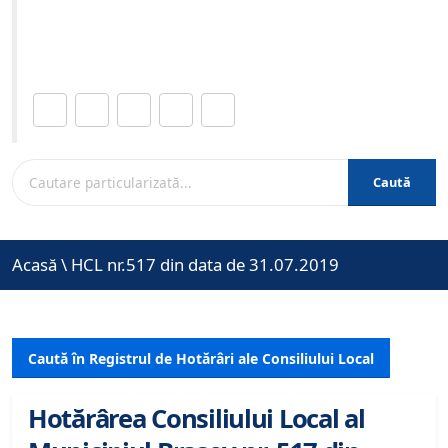
Site-ul oficial al Primariei Municipiului Brasov /
www.brasovcity.ro
Distribuie această pagină.
Caută
Acasă
\
HCL nr.517 din data de 31.07.2019
Caută în Registrul de Hotărâri ale Consiliului Local
Hotărârea Consiliului Local al