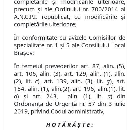
complet
ă
rile
ș
i modific
ă
rile ulterioare
,
precum și ale Ordinului nr. 700/2014 al
A.N.C.P.I. republicat, cu modificările și
completările ulterioare;
În conformitate cu avizele Comisiilor de
specialitate nr. 1 și 5 ale Consiliului Local
Brașov;
În temeiul prevederilor art. 87, alin. (5),
art. 106, alin. (3), art. 129, alin. (1), alin.
(2), lit.
c
),
art.
139
, alin.
(3)
, lit.
g
)
, art.
154
,
alin. (1), alin.
(2)
,
art. 196
,
alin.
(1), lit.
a
)
și art. 243, alin. (1), lit.
a
) din
Ordonanța de Urgență nr. 57 din 3 iulie
2019, privind Codul administrativ,
H O T Ă R Ă Ş T E :