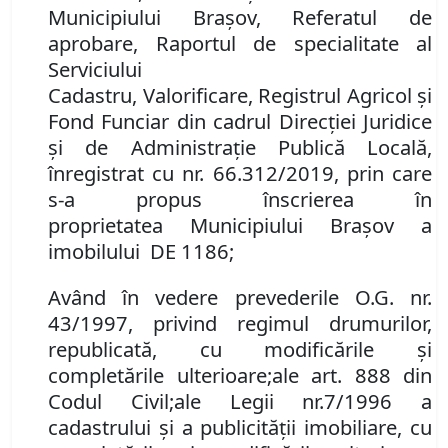
Municipiului Brașov,
Referatul de
aprobare
,
Raportul de
s
pecialitate al
Serviciului
Cadastru
,
Valorificare
,
Reg
istrul
Agricol
și
Fond Funciar din
cadrul Direcţiei Juridice
şi de Administraţie Publică Locală,
înregistrat cu
nr.
66.312/
201
9
, prin care
s-a propus
î
nscrierea
în
proprietatea
Municipiului Bra
ș
ov
a
imobilului
DE 1186;
Având în vedere
prevederile
O.G. nr.
43/1997, privind regimul drumurilor,
republicată
,
cu modificările şi
completările ulterioare
;
ale
art. 888
din
Cod
ul
Civil
;
ale
Leg
ii
nr.
7/1996 a
cadastrului
ș
i
a
publicit
ăț
ii imobiliare, cu