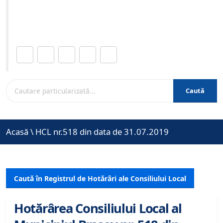
Site-ul oficial al Primariei Municipiului Brasov /
www.brasovcity.ro
Distribuie această pagină.
Caută
Acasă
\
HCL nr.518 din data de 31.07.2019
Caută în Registrul de Hotărâri ale Consiliului Local
Hotărârea Consiliului Local al