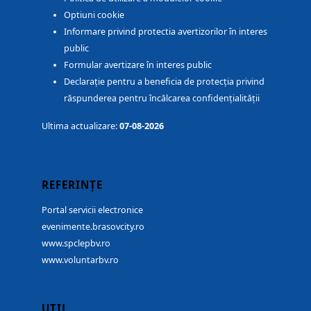
Optiuni cookie
Informare privind protectia avertizorilor în interes
public
Formular avertizare în interes public
Declarație pentru a beneficia de protecția privind
răspunderea pentru încălcarea confidențialității
Ultima actualizare:
07-08-2026
REFERINȚE
Portal servicii electronice
evenimente.brasovcity.ro
www.spclepbv.ro
www.voluntarbv.ro
UTIL