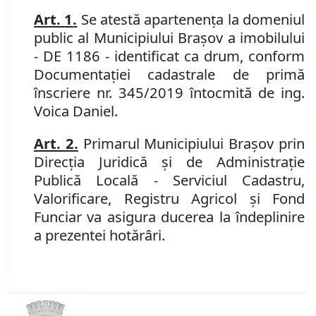
Art.
1
.
Se atest
ă
apartenen
ţ
a la domeniul
public al Municipiului Bra
ş
ov a imobilului
-
DE 1186 - identificat ca drum, conform
Documentației cadastrale de primă
înscriere nr. 345/2019 întocmită de ing.
Voica Daniel.
Art.
2
.
Primarul Municipiului Bra
ș
ov
prin
Direcția Juridică și de Administrație
Publică Locală - Serviciul Cadastru,
Valorificare, Registru Agricol și Fond
Funciar
va asigura ducerea la îndeplinire
a prezentei hot
ă
r
â
ri.