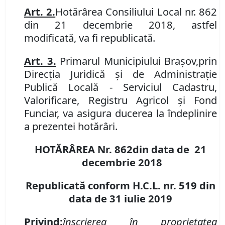
Art. 2.
Hotărârea Consiliului Local nr. 862
din 21 decembrie 2018, astfel
modificată, va fi republicată.
Art.
3
.
Primarul Municipiului Bra
ș
ov
,
prin
Direcția Juridică și de Administrație
Publică Locală - Serviciul Cadastru,
Valorificare, Registru Agricol și Fond
Funciar,
va asigura ducerea la îndeplinire
a prezentei hot
ă
r
â
ri.
HOTĂRÂREA Nr.
862
din data de
21
decembrie
201
8
Republicată conform H.C.L. nr. 519 din
data de 31 iulie 2019
Privind:
înscrierea în proprietatea