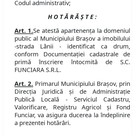
Codul administrativ;
H O T Ă R Ă Ş T E :
Art. 1.
Se atest
ă
apartenen
ţ
a la domeniul
public al Municipiului Bra
ş
ov a imobilului
-
str
ada Lânii - identificat ca drum,
conform Documentației cadastrale de
primă înscriere întocmită de S.C.
FUNCIARA S.R.L.
Art. 2.
Primarul Municipiului Braşov, prin
Direcţia Juridică şi de Administraţie
Publică Locală - Serviciul Cadastru,
Valorificare, Registru Agricol şi Fond
Funciar, va asigura ducerea la îndeplinire
a prezentei hotărâri.