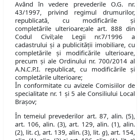
Având în vedere
prevederile
O.G. nr.
43/1997, privind regimul drumurilor,
republicată
,
cu modificările şi
completările ulterioare
;
ale
art. 888
din
Cod
ul
Civil
;
ale
Leg
ii
nr.
7/1996 a
cadastrului
ș
i
a
publicit
ăț
ii imobiliare, cu
complet
ă
rile
ș
i modific
ă
rile ulterioare
,
precum și ale Ordinului nr. 700/2014 al
A.N.C.P.I. republicat, cu modificările și
completările ulterioare;
În conformitate cu avizele Comisiilor de
specialitate nr. 1 și 5 ale Consiliului Local
Brașov;
În temeiul prevederilor art. 87, alin. (5),
art. 106, alin. (3), art. 129, alin. (1), alin.
(2), lit.
c
),
art.
139,
alin
. (
3
), lit.
g
), art. 154,