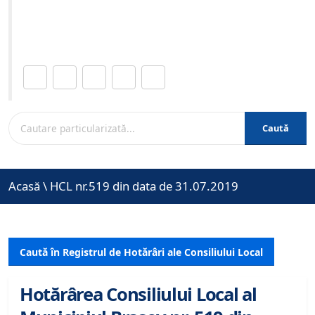
Site-ul oficial al Primariei Municipiului Brasov /
www.brasovcity.ro
Distribuie această pagină.
Caută
Acasă
\
HCL nr.519 din data de 31.07.2019
Caută în Registrul de Hotărâri ale Consiliului Local
Hotărârea Consiliului Local al