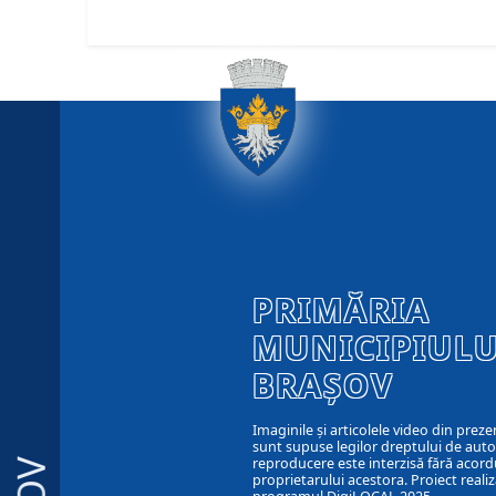
PRIMĂRIA
MUNICIPIULU
BRAȘOV
Imaginile și articolele video din preze
sunt supuse legilor dreptului de autor
reproducere este interzisă fără acord
proprietarului acestora. Proiect realiz