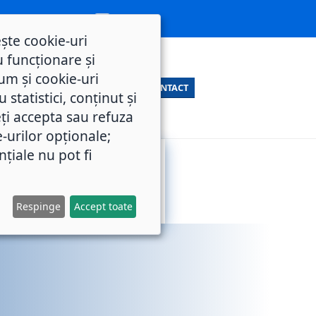
ește cookie-uri
 funcționare și
um și cookie-uri
CONTACT
statistici, conținut și
ți accepta sau refuza
e-urilor opționale;
nțiale nu pot fi
SERVICII
M.O.L.
PUBLICE
Respinge
Accept toate