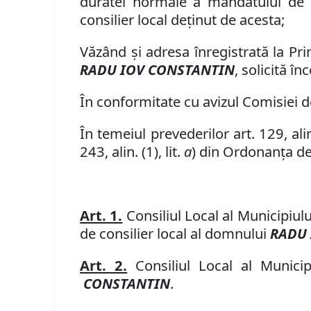
duratei normale a mandatului de c
consilier local deținut de acesta
;
Văzând şi adresa înregistrată la Pr
RADU IOV CONSTANTIN
, solicită în
În conformitate cu aviz
ul
Comisi
ei
de
În temeiul prevederilor art. 129, alin.
243, alin. (1), lit.
a
) din Ordonanța de
Art. 1.
Consiliul Local al Municipiul
de consilier local al domnului
RADU 
Art. 2.
Consiliul Local al Munici
CONSTANTIN
.