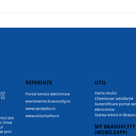
REFERINȚE
UTIL
I
Harta sitului
Portal servicii electronice
Chestionar satisfacție
evenimente.brasovcity.ro
Autentificare portal ser
www.spclepbv.ro
electronice
Starea vremii in Brașov
www.voluntarbv.ro
ntul site
. Orice
MY BRASOVCITY
ul
at prin
(MOBILEAPP)