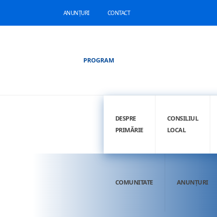
ANUNȚURI
CONTACT
PROGRAM
DESPRE
CONSILIUL
PRIMĂRIE
LOCAL
COMUNITATE
ANUNȚURI