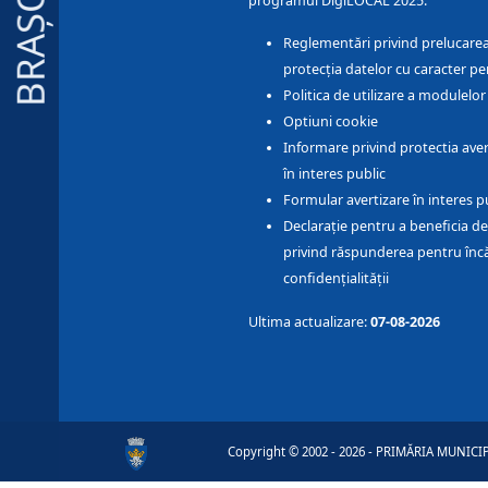
BRAȘOV
programul DigiLOCAL 2025.
Reglementări privind prelucarea
protecția datelor cu caracter pe
Politica de utilizare a modulelo
Optiuni cookie
Informare privind protectia aver
în interes public
Formular avertizare în interes p
Declarație pentru a beneficia de
privind răspunderea pentru înc
confidențialității
Ultima actualizare:
07-08-2026
Copyright © 2002 - 2026 - PRIMĂRIA MUNICIPI