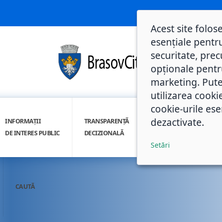
Acest site folos
esențiale pentru
securitate, prec
opționale pentru 
marketing. Pute
utilizarea cooki
cookie-urile ese
dezactivate.
INFORMAȚII
TRANSPARENȚĂ
INTEGRITATE
DE INTERES PUBLIC
DECIZIONALĂ
INSTITUȚIONALĂ
Setări
CAUTĂ