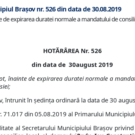
ipiul Brașov nr. 526 din data de 30.08.2019
nte de expirarea duratei normale a mandatului de consi
HOTĂRÂREA Nr.
526
din data de
3
0
august
2019
pt
, înainte de expirarea duratei normale a mandat
iei;
, întrunit în şedinţ
a
ordinară la data de
30 augu
r. 71.017 din 05.08.2019 al
Primarul
ui
Municipiul
tate al Secretarului Municipiului Brașov privind