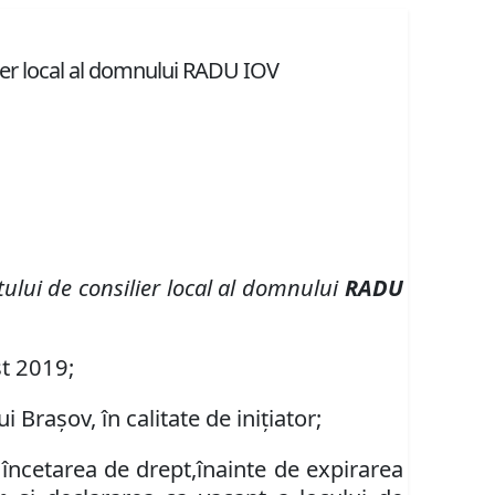
lier local al domnului RADU IOV
ului de consilier local al domnului
RADU
st
201
9
;
ui Braşov,
în calitate de iniţiator;
 încetarea de drept,
înainte de expirarea