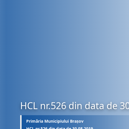
HCL nr.526 din data de 3
Primăria Municipiului Brașov
HCL nr.526 din data de 30.08.2019