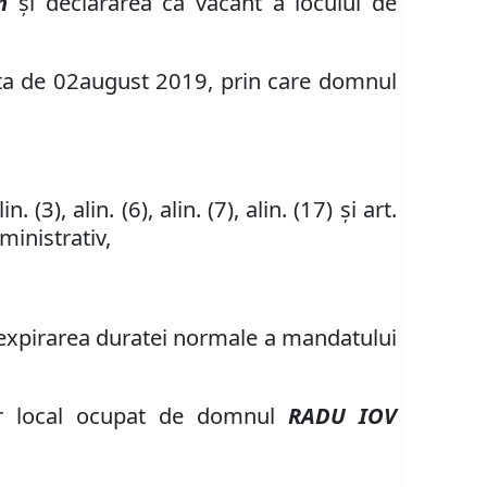
n
și declararea ca vacant a locului de
ta de
02
august
201
9
, prin care domnul
lin. (3), alin. (6), alin. (7), alin. (17) și art.
ministrativ
,
e expirarea duratei normale a mandatului
ier local ocupat de domnul
RADU IOV