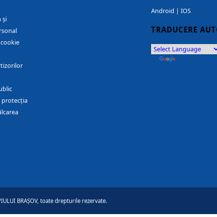
Android
|
IOS
 și
TRADUCERE AU
rsonal
r cookie
by
Translate
tizorilor
ublic
 protecția
ălcarea
ULUI BRAȘOV, toate drepturile rezervate.