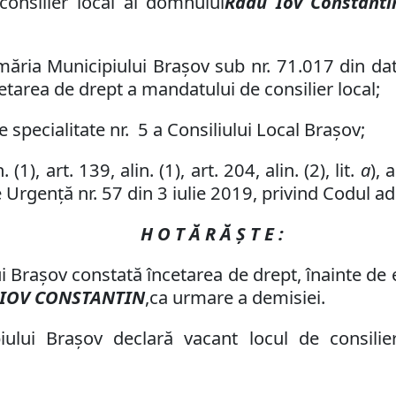
onsilier local al domnului
Radu Iov Constanti
imăria Municipiului Braşov sub nr.
71.017
din da
cetarea
de drept a
mandatului de consilier local;
 specialitate nr. 5 a Consiliului Local Brașov;
 (1), art. 139, alin. (1),
art.
204, alin. (2), lit.
a
),
a
 Urgență nr. 57 din 3 iulie 2019, privind Codul ad
H O T Ă R Ă Ş T E :
ui Braşov constată încetarea
de drept
, înainte d
IOV CONSTANTIN
,
ca urmare a demisiei.
piului Braşov declară vacant locul de consil