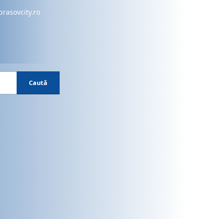
brasovcity.ro
Caută