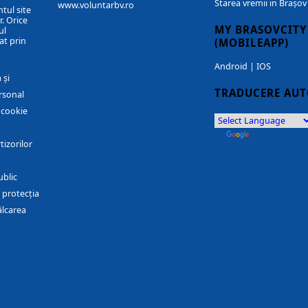
Starea vremii in Brașov
www.voluntarbv.ro
ntul site
. Orice
MY BRASOVCITY
ul
at prin
(MOBILEAPP)
Android
|
IOS
 și
TRADUCERE AU
rsonal
r cookie
by
Translate
tizorilor
ublic
 protecția
ălcarea