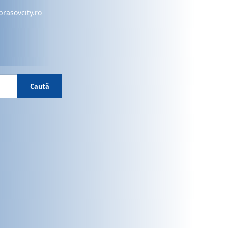
brasovcity.ro
Caută