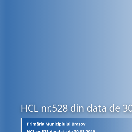
HCL nr.528 din data de 3
Primăria Municipiului Brașov
HCL nr.528 din data de 30.08.2019