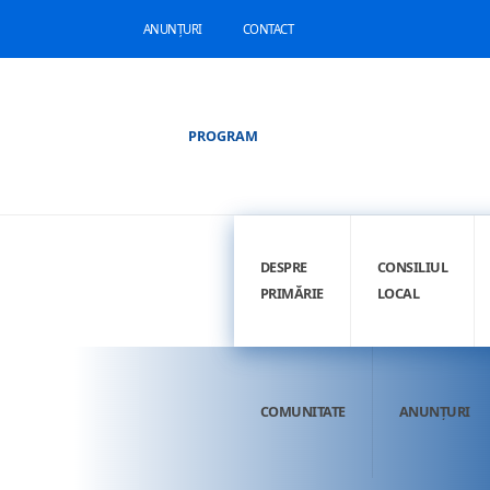
ANUNȚURI
CONTACT
PROGRAM
DESPRE
CONSILIUL
PRIMĂRIE
LOCAL
COMUNITATE
ANUNȚURI