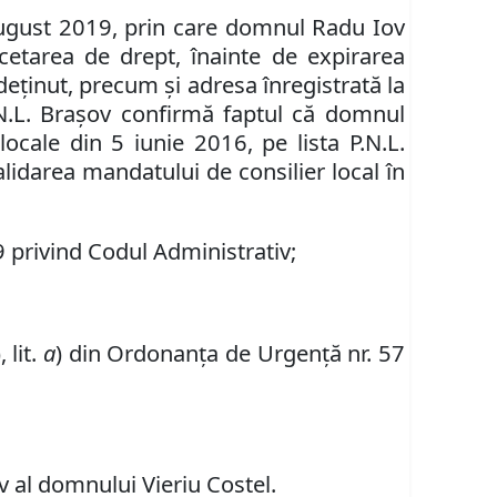
august 2019, prin care domnul Radu Iov
ncetarea de drept, înainte de expirarea
 deţinut, precum şi
adresa înregistrată la
N
.
L
. Braşov confirmă faptul că do
mnul
locale din 5 iunie 2016, pe lista P.
N
.
L
.
lidarea mandatului de consilier local în
9 privind Codul Administrativ;
, lit.
a
) din Ordonanța de Urgență nr. 57
v al domnului Vieriu Costel.