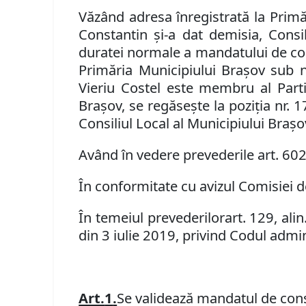
Văzând adresa înregistrată la Prim
Constantin și-a dat demisia, Consi
duratei normale a mandatului de cons
Primăria Municipiului Braşov sub 
Vieriu Costel
este membru al Part
Braşov, se regăseşte la poziţia nr.
1
Consiliul Local al Municipiului Braşo
Având în vedere prevederile
art. 60
În conformitate cu aviz
ul
Comisi
ei
de
În temeiul prevederilor
art. 129, alin.
din 3 iulie 2019, privind Codul admin
Art.
1
.
Se validează mandatul de consi