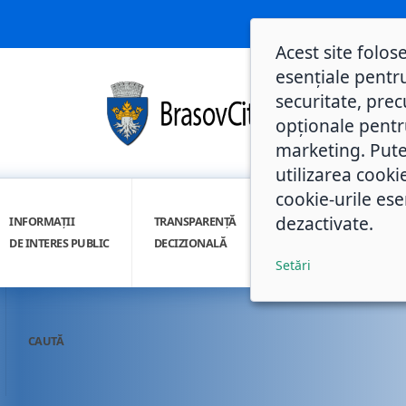
Acest site folos
esențiale pentru
securitate, prec
opționale pentru 
marketing. Pute
utilizarea cooki
cookie-urile ese
dezactivate.
INFORMAȚII
TRANSPARENȚĂ
INTEGRITATE
DE INTERES PUBLIC
DECIZIONALĂ
INSTITUȚIONALĂ
Setări
CAUTĂ