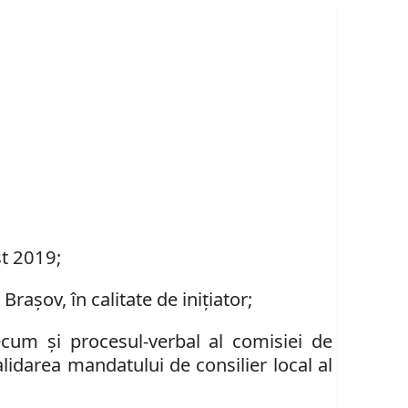
st 2019;
i Bra
şov, în calitate de ini
ț
iator;
ecum și procesul-verbal al comisiei de
alidarea mandatului de consilier local al