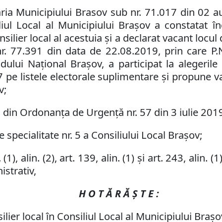
ăria Municipiului Brasov sub nr. 71.017 din 02 
liul Local al Municipiului Braşov a constatat î
ilier local al acestuia şi a declarat vacant locul
nr.
77.391
din data de
22.08.
201
9
,
prin care
P.
idului
Naţional
Braşov, a participat la alegerile 
7
pe listele electorale suplimentare şi propune va
v
;
2 din Ordonan
ț
a de Urgenţă nr. 57 din 3 iulie 201
 specialitate nr. 5 a Consiliului Local Brașov;
 (1), alin. (2), art. 139, alin. (1) și art. 243, alin. (1)
istrativ,
H O T Ă R Ă Ş T E :
lier local în Consiliul Local al Municipiului Braşo