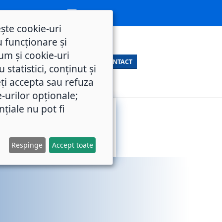
ește cookie-uri
 funcționare și
um și cookie-uri
CONTACT
statistici, conținut și
ți accepta sau refuza
e-urilor opționale;
nțiale nu pot fi
SERVICII
M.O.L.
PUBLICE
Respinge
Accept toate