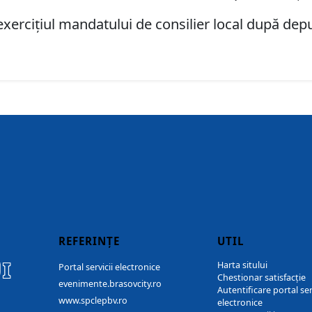
exerciţiul mandatului de consilier local după de
REFERINȚE
UTIL
I
Harta sitului
Portal servicii electronice
Chestionar satisfacție
evenimente.brasovcity.ro
Autentificare portal ser
www.spclepbv.ro
electronice