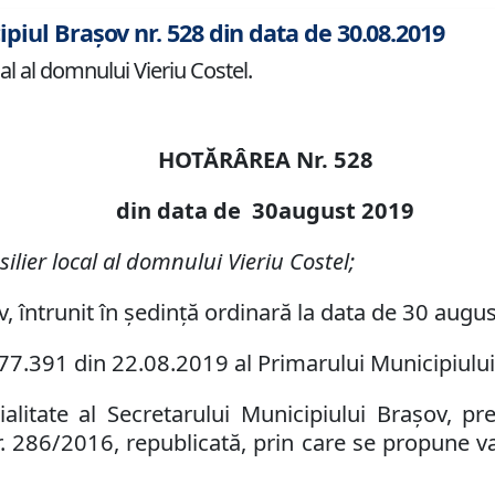
ipiul Brașov nr. 528 din data de 30.08.2019
al al domnului Vieriu Costel.
HOTĂRÂREA Nr.
528
din data de
3
0
august
2019
lier local al domnului Vieriu Costel;
v, întrunit în ședință ordinară la data de 30 augu
77.391
din
22.08.2019
al Primarului Municipiulu
litate al Secretarului Municipiului Brașov, pr
nr. 286/2016, republicată, prin care se propune v