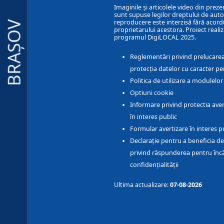
Imaginile și articolele video din preze
sunt supuse legilor dreptului de autor
reproducere este interzisă fără acord
BRAȘOV
proprietarului acestora. Proiect realiz
programul DigiLOCAL 2025.
Reglementări privind prelucarea
protecția datelor cu caracter pe
Politica de utilizare a modulelo
Optiuni cookie
Informare privind protectia aver
în interes public
Formular avertizare în interes p
Declarație pentru a beneficia de
privind răspunderea pentru înc
confidențialității
Ultima actualizare:
07-08-2026