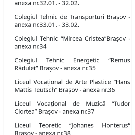
anexa nr.
3
2.01. - 32.02.
Colegiul Tehnic de Transporturi Braşov
-
anexa nr.
3
3.01. - 33.02.
Colegiul Tehnic
“Mircea Cristea”
Braşov
-
anexa nr.
3
4
Colegiul Tehnic Energetic
“
Remus
Răduleţ” Braşov
-
anexa nr.
3
5
Liceul Vocaţional de Arte Plastice “Hans
Mattis Teutsch
”
Braşov
-
anexa nr.
3
6
Liceul Vocaţional de Muzică “Tudor
Ciortea” Braşov
-
anexa nr.
3
7
Liceul Teoretic
“
Johanes Honterus”
Braşov
-
anexa nr.
3
8