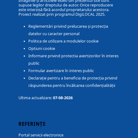
Imaginile și articolele video din prezentul site sunt
supuse legilor dreptului de autor. Orice reproducere
este interzisă fără acordul proprietarului acestora.
Proiect realizat prin programul DigiLOCAL 2025.
Reglementări privind prelucarea și protecția
datelor cu caracter personal
Politica de utilizare a modulelor cookie
Optiuni cookie
Informare privind protectia avertizorilor în interes
public
Formular avertizare în interes public
Declarație pentru a beneficia de protecția privind
răspunderea pentru încălcarea confidențialității
Ultima actualizare:
07-08-2026
REFERINȚE
Portal servicii electronice