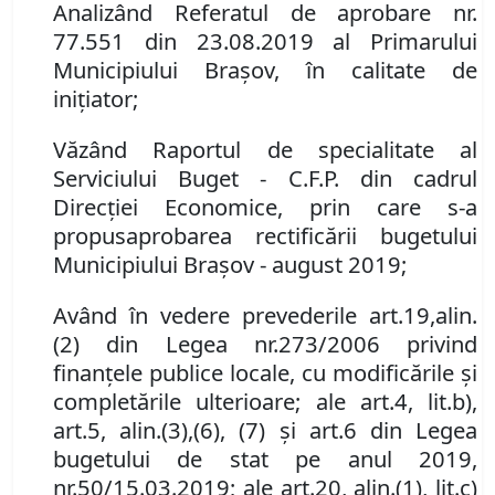
Analizând Referatul de aprobare nr.
77
.
551
din
2
3.0
8
.2019 al Primarului
Municipiului Braşov, în calitate de
inițiator;
Văzând Raportul de specialitate al
Serviciului Buget - C.F.P. din cadrul
Direcției Economice, prin care s-a
propus
aprobarea rectific
ă
rii bugetului
Municipiului Braşov -
august
2019
;
Având în vedere
prevederile
art.
19
,
alin.
(2)
din Legea nr.
273/2006 privind
finanţele publice locale, cu modificările şi
completările ulterioare;
ale
art.
4
,
lit.
b),
art.
5
,
alin.
(3),
(6)
,
(7) și art.
6 din Legea
bugetului de stat pe anul 2019,
nr.
50/15.03.2019;
ale
art.
20, alin.
(1)
,
lit.
c)