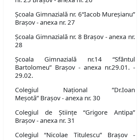
Şcoala Gimnazială nr.
6
“Iacob Mureşianu”
Braşov
- anexa nr. 27
Şcoala Gimnazială nr.
8
Braşov
- anexa nr.
28
Şcoala Gimnazială nr.
14 “Sfântul
Bartolomeu”
Braşov
-
anexa nr.
2
9.01. -
29.02.
Colegiul Naţional
”
Dr.
Ioan
Meşotă
”
Braşov
-
anexa nr.
30
Colegiul de Ştiinţe
“
Grigore Antipa”
Braşov
-
anexa nr.
31
Colegiul
“
Nicolae Titulescu” Bra
ş
ov
-