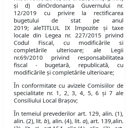
și d) din
Ordonanța
Guvernului
nr.
12/2019 cu privire la rectificarea
bugetului de stat pe anul
2019;
ale
TITLUL IX Impozite
ș
i taxe
locale din
Legea nr. 227/2015 privind
Codul Fiscal, cu modificările si
completările ulterioare;
ale
Legii
nr.
69/2010 privind responsabilitatea
fiscal
-
bugetară, republicată, cu
modificările
ș
i completările ulterioare;
În conformitate cu avizele Comisiilor de
specialitate nr. 1,
2, 3,
4
, 5, 6
și
7
ale
Consiliului Local Brașov;
În temeiul prevederilor art. 129, alin. (1),
alin. (2), lit.
b
),
alin. (4)
,
lit.
a
), art. 139
,
alin.