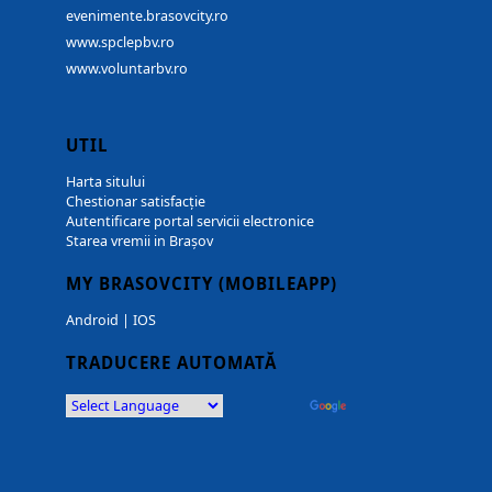
evenimente.brasovcity.ro
www.spclepbv.ro
www.voluntarbv.ro
UTIL
Harta sitului
Chestionar satisfacție
Autentificare portal servicii electronice
Starea vremii in Brașov
MY BRASOVCITY (MOBILEAPP)
Android
|
IOS
TRADUCERE AUTOMATĂ
Powered by
Translate