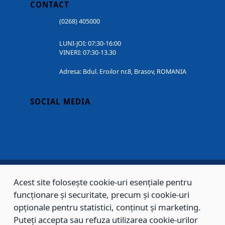
CONTACT
(0268) 405000
LUNI-JOI: 07:30-16:00
VINERI: 07:30-13.30
Adresa: Bdul. Eroilor nr.8, Brasov, ROMANIA
SOCIAL MEDIA
Acest site folosește cookie-uri esențiale pentru
Copyright © 2002 - 2026 - PRIMĂRIA MUNICIPIULUI BRAȘOV, toate drepturile
funcționare și securitate, precum și cookie-uri
rezervate.
opționale pentru statistici, conținut și marketing.
Puteți accepta sau refuza utilizarea cookie-urilor