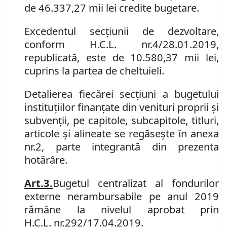
de 4
6
.
337,27
mii lei credite bugetare
.
Excedentul secţiunii de dezvoltare,
conform H
.
C
.
L
.
nr.
4/28.01.2019,
republicată, este de 10.580,37 mii lei,
cuprins la partea de cheltuieli.
Detalierea fiecărei secţiuni a bugetului
instituţiilor finanţate din venituri proprii şi
subvenţii, pe capitole, subcapitole, titluri,
articole şi alin
e
ate se regăseşte în anexa
nr.
2, parte integrantă din prezenta
hotărâre.
Art.
3.
B
ugetul centralizat al fondurilor
externe nerambursabile pe anul 2019
rămâne la nivelul aprobat prin
H
.
C
.
L
.
nr.
292/17.04.2019.