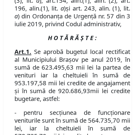
(3)
,
lit.
a
), art.
154
,
alin.
(1), alin
.
(2), art.
196
,
alin.
(1), lit.
a
)
și art. 243, alin. (1), lit.
a
) din Ordonanța de Urgență nr. 57 din 3
iulie 2019, privind Codul administrativ,
H O T Ă R Ă Ş T E :
Art.
1.
Se aprobă bugetul local rectificat
al Municipiului Braşov pe anul 2019, în
sumă de 6
23
.
495
,
63
mii lei la partea de
venituri iar la cheltuieli în sumă de
953.197,58 mii lei credite de angajament
și în sumă de
920.686,93
mii lei
credite
bugetare, astfel:
- pentru secţiunea de funcţionare
veniturile sunt în sumă de 5
6
4.
735
,
70
mii
lei, iar la cheltuieli în sumă de