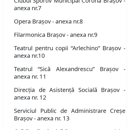
Clubul Sportiv Municipal Corona Braşov
-
anexa nr.
7
Opera Braşov
-
anexa nr.
8
Filarmonica Braşov
-
anexa nr.
9
Teatrul pentru copii “Arlechino” Braşov
-
anexa nr.
10
Teatrul
“Sică Alexandrescu
” Braşov
-
anexa nr. 11
Direcţia de Asisten
ță
Socială Braşov
-
anexa nr. 12
Serviciul Public de Administrare Creşe
Braşov
- anexa nr. 13