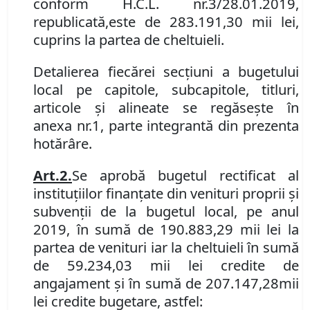
conform H
.
C
.
L
.
nr.
3/28.01.2019,
republicată,
este de 283.191,30 mii lei,
cuprins la partea de cheltuieli.
Detalierea fiecărei secţiuni a bugetului
local pe capitole, subcapitole, titluri,
articole şi alin
e
ate se regăseşte în
anexa
nr.
1, parte integrantă din prezenta
hotărâre
.
Art.
2
.
Se aprobă bugetul rectificat al
instituţiilor finanţate din venituri proprii şi
subvenţii de la bugetul local, pe anul
2019, în sum
ă
de 190.
883,29
mii lei la
partea de venituri iar la cheltuieli în sumă
de 59.234,03 mii lei credite de
angajament și în sumă de
207.147,28
mii
lei
credite bugetare, astfel: