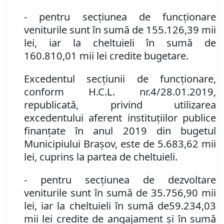
- pentru secţiunea de funcţionare
veniturile sunt în sumă de 15
5
.
126
,
39
mii
lei, iar la cheltuieli în sumă de
160.
810
,
01
mii lei credite bugetare
.
Excedentul secţiunii de funcţionare,
conform H
.
C
.
L
.
nr.
4/28.01.2019,
republicată, privind utilizarea
excedentului aferent instituţiilor publice
finanţate în anul 2019 din bugetul
Municipiului Braşov, este de 5.683,62 mii
lei, cuprins la partea de cheltuieli.
-
pentru secţiunea de dezvoltare
veniturile sunt în sumă de 35.
756
,90 mii
lei, iar la cheltuieli în sumă de
59.234,03
mii lei credite de angajament și în sumă