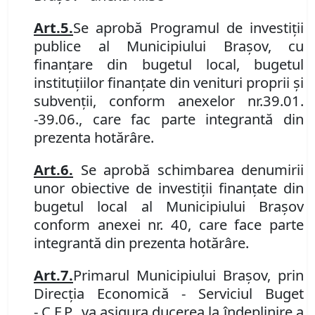
Art.
5.
Se aprobă Programul de investiţii
publice al Municipiului Braşov, cu
finanţare din bugetul local, bugetul
instituţiilor finanţate din venituri proprii şi
subvenţii, conform anexelor nr.
39.01
.
-
39.06
.
, care fac parte integrantă din
prezenta hotărâre.
Art.
6.
Se aprobă schimbarea denumirii
unor obiective de investiţii finanţate din
bugetul local al Municipiului Braşov
conform anexei nr. 40, care face parte
integrantă din prezenta hotărâre.
Art.
7.
Primarul Municipiului Braşov, prin
Direcţia Economică
-
Serviciul Buget
-
C
.
F
.
P
.
, va asigura ducerea la îndeplinire a