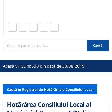
Site-ul oficial al Primariei Municipiului Brasov /
www.brasovcity.ro
Distribuie această pagină.
Caută
Acasă
\
HCL nr.530 din data de 30.08.2019
Caută în Registrul de Hotărâri ale Consiliului Local
Hotărârea Consiliului Local al