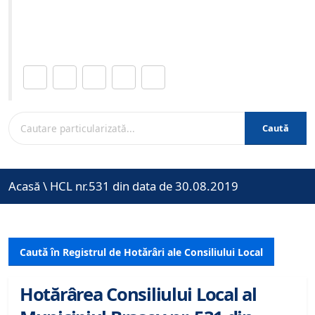
Site-ul oficial al Primariei Municipiului Brasov /
www.brasovcity.ro
Distribuie această pagină.
Caută
Acasă
\
HCL nr.531 din data de 30.08.2019
Caută în Registrul de Hotărâri ale Consiliului Local
Hotărârea Consiliului Local al