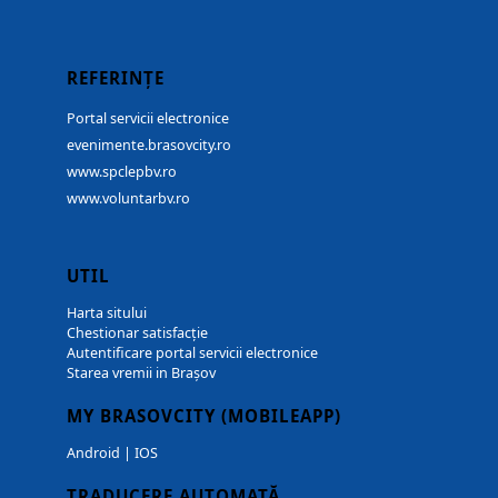
REFERINȚE
Portal servicii electronice
evenimente.brasovcity.ro
www.spclepbv.ro
www.voluntarbv.ro
UTIL
Harta sitului
Chestionar satisfacție
Autentificare portal servicii electronice
Starea vremii in Brașov
MY BRASOVCITY (MOBILEAPP)
Android
|
IOS
TRADUCERE AUTOMATĂ