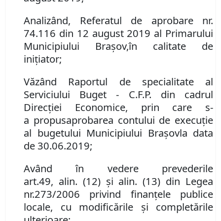
Analizând
,
Referatul de aprobare nr.
74.116 din 12 august 2019 al
Primarului
Municipiului Brașov,
în calitate de
inițiator;
Văzând Raportul de specialitate al
Serviciului Buget - C.F.P. din cadrul
Direcției Economice, prin care s
-
a
prop
us
aprobarea contului de execuţie
al bugetului Municipiului Braşov
la data
de 30.06.2019
;
Având în vedere prevederile
art.
49
,
alin.
(
12
)
şi alin.
(
13
)
din Legea
nr.
273/2006 privind finanţele publice
locale
,
cu modificările şi completările
ulterioare
;