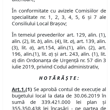
În conformitate cu avizele Comisiilor de
specialitate nr. 1,
2, 3, 4, 5, 6
și
7
ale
Consiliului Local Brașov;
În temeiul prevederilor art. 129, alin. (1),
alin. (2), lit.
b
),
alin. (4)
,
lit.
a
), art. 139
,
alin.
(3)
,
lit.
a
), art.
154
,
alin.
(1), alin
.
(2), art.
196
,
alin.
(1), lit.
a
)
și art. 243, alin. (1), lit.
a
) din Ordonanța de Urgență nr. 57 din 3
iulie 2019, privind Codul administrativ,
H O T Ă R Ă Ş T E :
Art.
1.
(1)
Se aprobă contul de execuţie al
bugetului local la data de 30.06.2019 în
sumă de 339.421.000 lei plan şi
355.350.438 lei încasări - pe partea de