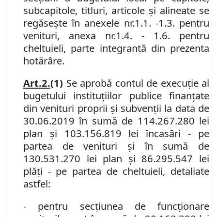
subcapitole, titluri, articole şi alin
e
ate se
regăseşte în anexele nr.
1.1
.
-
1.3
.
pentru
venituri, anexa nr.
1.4
. -
1.6
.
pentru
cheltuieli, parte integrantă din prezenta
hotărâre.
Art.
2.
(1)
Se aprobă contul de execuţie al
bugetului instituţiilor publice finanţate
din venituri proprii şi subvenţii la data de
30.06.2019 în sumă de 114.267.280 lei
plan şi 103.156.819 lei încasări - pe
partea de venituri şi în sumă de
130.531.270 lei plan şi 86.295.547 lei
plăţi - pe partea de cheltuieli,
detaliate
astfel
:
-
pentru secţiunea de funcţionare