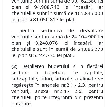
veniturile sunt în sumă de 90.162.380 lei
plan şi 94.908.743 lei încasări, iar
cheltuielile sunt în sumă de 105.846.000
lei plan şi 81.050.817 lei plăţi.
-
pentru secţiunea de dezvoltare
veniturile sunt în sumă de 24.104.900 lei
plan şi 8.248.076 lei încasări, iar
cheltuielile sunt în sumă de 24.685.270
lei plan şi 5.244.730 lei plăţi.
(2)
Detalierea bugetului şi a fiecărei
secţiuni a bugetului pe capitole,
subcapitole, titluri, articole şi aliniate se
regăseşte în anexele nr.
2.1
.
-
2.3
.
pentru
venituri, anexa nr.
2.4
.
-
2.6
.
pentru
cheltuieli, parte integrantă din prezenta
hotărâre.