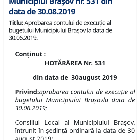
Municipiul Brașov nr. 531 din
data de 30.08.2019
Titlu:
Aprobarea contului de execuţie al
bugetului Municipiului Braşov la data de
30.06.2019.
Conținut :
HOTĂRÂREA Nr.
531
din data de
3
0
august
2019
Privind
:
aprobarea contului de execuţie al
bugetului Municipiului Braşov
la data de
30.06.2019
;
Consiliul Local al Municipiului Brașov,
întrunit în ședință ordinară la data de 30
august 2019;