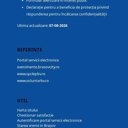
Formular avertizare în interes public
Declarație pentru a beneficia de protecția privind
răspunderea pentru încălcarea confidențialității
Ultima actualizare:
07-08-2026
REFERINȚE
Portal servicii electronice
evenimente.brasovcity.ro
www.spclepbv.ro
www.voluntarbv.ro
UTIL
Harta sitului
Chestionar satisfacție
Autentificare portal servicii electronice
Starea vremii in Brașov