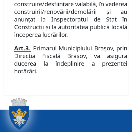
construire/desfiinţare valabilă, în vederea
construirii/renovării/demolării şi au
anunţat la Inspectoratul de
S
tat în
C
onstrucţii și la autoritatea publică locală
începerea lucrărilor.
Art.
3
.
Primarul Municipiului Braşov, prin
Direcţia Fiscală Braşov, va asigura
ducerea la îndeplinire a prezentei
hotărâri.