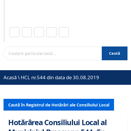
Site-ul oficial al Primariei Municipiului Brasov /
www.brasovcity.ro
Distribuie această pagină.
Caută
Acasă
\
HCL nr.544 din data de 30.08.2019
Caută în Registrul de Hotărâri ale Consiliului Local
Hotărârea Consiliului Local al