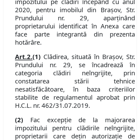
impozitului p
e
clădiri începând cu anul
2020, pentru
imobilul din Braşov,
Str.
Prundului nr. 29
, aparţinând
proprietarului identificat în Anexa care
face parte integrantă din prezenta
hotărâre.
Art.
2
.
(1)
Clădirea, situată în
Braşov,
Str.
Prundului nr. 29
, se încadrează în
categoria clădiri neîng
r
ijite, prin
constatarea stării tehnice
nesati
s
făcătoare, în baza criteriilor
stabilite de regulamentul aprobat prin
H.C.L. nr. 462/31.07.2019.
(2)
Fac excepţie de la majorarea
impozitului pentru clădirile neîngrijite,
proprietarii care deţin autorizaţie de