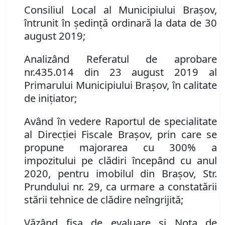
Consiliul Local al Municipiului Brașov,
întrunit în ședință ordinară la data de 30
august 2019;
Analizând Referatul de aprobare
nr.
435.014
din
23 august 2019
al
Primarului Municipiului Braşov
, în calitate
de ini
ț
iator;
Având în vedere Raportul de specialitate
al Direcţiei Fiscale Braşov, prin care se
propune
majorarea cu 300
% a
impozitului pe clădiri începând cu anul
2020,
pentru imobilul din
Braşov
,
Str.
Prundului nr. 29
, ca urmare a constatării
stării tehnice de clădire neîngrijită
;
Văzând fişa de evaluare şi Nota de