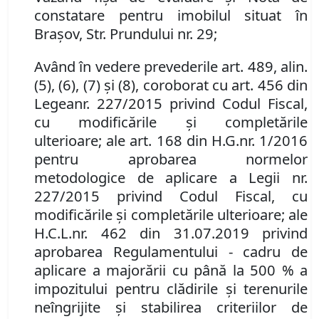
constatare pentru imobilul situat în
Braşov, Str. Prundului nr. 29
;
Având în vedere prevederile art
.
489
,
alin.
(5), (6), (7) şi (8), coroborat cu art
.
456 din
Legea
nr. 227/2015 privind Codul Fiscal,
cu modificările şi completările
ulterioare
;
ale art. 168 din H.G.
nr. 1/2016
pentru aprobarea normelor
metodologice de aplicare a Legii nr.
227/2015 privind Codul Fiscal, cu
modificările şi completările ulterioare
;
ale
H
.
C
.
L
.
nr.
462 din 31.07.2019 privind
aprobarea Regulamentului - cadru de
aplicare a majorării cu până la 500 % a
impozitului pentru clădirile şi terenurile
neîngrijite şi stabilirea criteriilor de