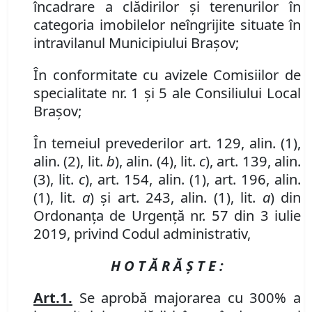
încadrare a clădirilor şi terenurilor în
categoria imobilelor neîngrijite situate în
intravilanul Municipiului Braşov;
În conformitate cu avizele Comisiilor de
specialitate nr. 1 și 5 ale Consiliului Local
Brașov;
În temeiul prevederilor art. 129, alin. (1),
alin. (2), lit.
b
),
alin
.
(4)
,
lit.
c
)
,
art
.
139
,
alin.
(3)
,
lit.
c
)
,
art. 154
,
alin. (1)
,
art. 196
,
alin.
(1)
,
lit.
a
)
și art. 243, alin. (1), lit.
a
) din
Ordonanța de Urgență nr. 57 din 3 iulie
2019, privind Codul administrativ,
H O T Ă R Ă Ş T E :
Art.
1
.
Se aprobă majorarea cu 300
% a