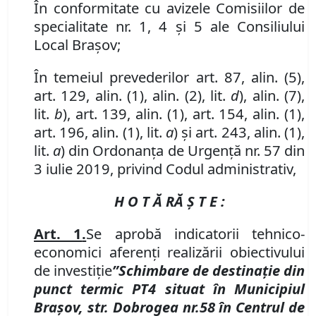
În conformitate cu avizele Comisiilor de
specialitate nr. 1, 4 și 5 ale Consiliului
Local Brașov;
În temeiul prevederilor art. 87, alin. (5),
art. 129, alin. (1), alin. (2), lit.
d
),
alin. (7),
lit.
b
), art. 139, alin. (1), art. 154, alin. (1),
art. 196, alin. (1), lit.
a
)
și art. 243, alin. (1),
lit.
a
) din Ordonanța de Urgență nr. 57 din
3 iulie 2019, privind Codul administrativ,
H O T Ă R
Ă Ş T E :
Art. 1
.
Se aprobă
indicatorii tehnico-
economici aferenți realizării obiectivului
de investiție
”Schimbare de destinație din
punct termic PT4 situat în Municipiul
Brașov,
str. Dobrogea nr.
58 în Centrul de