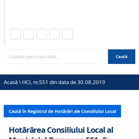
Site-ul oficial al Primariei Municipiului Brasov /
www.brasovcity.ro
Distribuie această pagină.
Caută
Acasă
\
HCL nr.551 din data de 30.08.2019
Caută în Registrul de Hotărâri ale Consiliului Local
Hotărârea Consiliului Local al