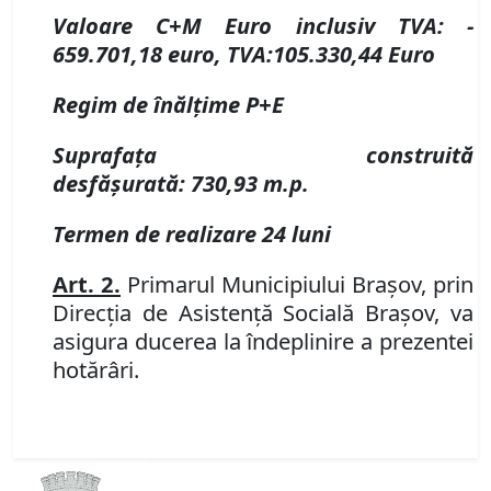
Valoare C
+
M
E
uro inclusiv TVA:
-
659.701,18 euro, TVA:105.330,44
E
uro
Regim de înălțime P
+
E
Suprafața construită
desfășurată
:
730,93 m
.
p
.
Termen de realizare 24 luni
Art. 2
.
Primarul Municipiului Braşov, prin
Direcția de Asistență Socială Braşov
,
va
asigura ducerea la îndeplinire a prezentei
hotărâri.