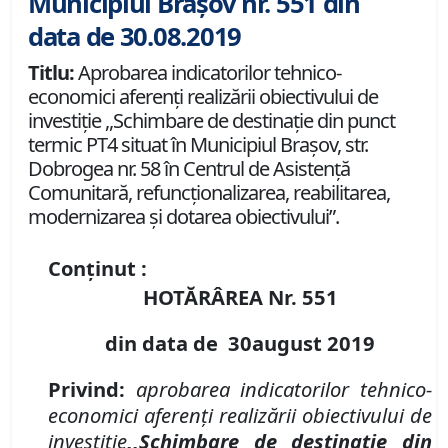
Municipiul Brașov nr. 551 din
data de 30.08.2019
Titlu:
Aprobarea indicatorilor tehnico-
economici aferenți realizării obiectivului de
investiție ,,Schimbare de destinație din punct
termic PT4 situat în Municipiul Brașov, str.
Dobrogea nr. 58 în Centrul de Asistență
Comunitară, refuncționalizarea, reabilitarea,
modernizarea și dotarea obiectivului”.
Conținut :
HOTĂRÂREA Nr.
551
din data de
3
0
august
2019
Privind
:
aprobarea indicatorilor tehnico-
economici aferenți realizării obiectivului de
investiție
,,Schimbare de destinație din