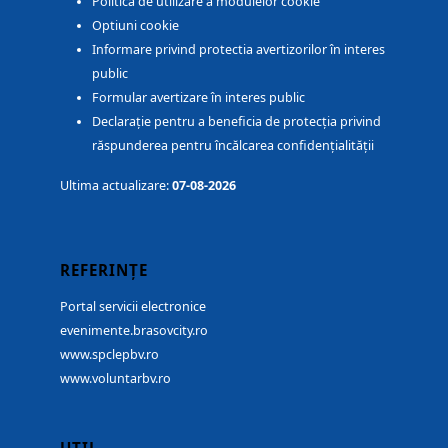
Politica de utilizare a modulelor cookie
Optiuni cookie
Informare privind protectia avertizorilor în interes
public
Formular avertizare în interes public
Declarație pentru a beneficia de protecția privind
răspunderea pentru încălcarea confidențialității
Ultima actualizare:
07-08-2026
REFERINȚE
Portal servicii electronice
evenimente.brasovcity.ro
www.spclepbv.ro
www.voluntarbv.ro