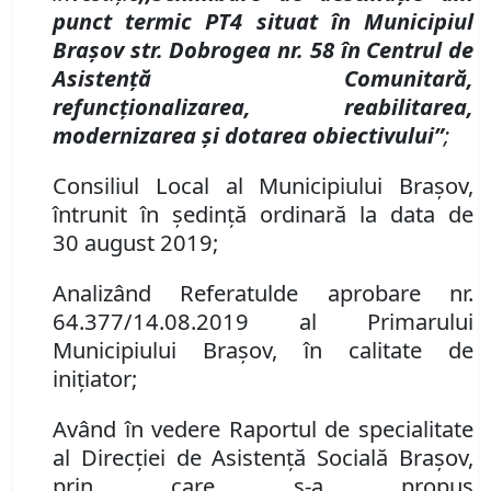
punct termic PT4 situat în Municipiul
Brașov
str. Dobrogea nr. 58 în Centrul de
Asistență Comunitară,
refuncționalizarea, reabilitarea,
modernizarea și dotarea obiectivului”
;
Consiliul Local al Municipiului Braşov,
întrunit în şedinţă ordinară la data de
30
august
2019;
Analizând Referatul
de aprobare nr.
64
.
377/14.08.2019 al Primarului
Municipiului Brașov, în calitate de
inițiator;
Având în vedere Raportul de specialitate
al Direcției de Asistență Socială Brașov,
prin care s-a propus