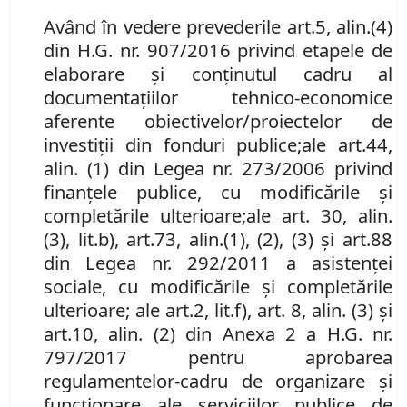
Având în vedere prevederile art.
5
,
alin.
(4)
din
H.G. nr. 907/2016 privind etapele de
elaborare și conținutul cadru al
documentațiilor tehnico-economice
aferente obiectivelor/proiectelor de
investiții din fonduri publice;
ale
art.44,
alin. (1) din
Legea
nr. 273/2006 privind
finanțele publice, cu modificările și
completările ulterioare;
ale
art. 30,
alin.
(3), lit.
b), art.
73, alin.
(1), (2), (3) şi art.
88
din Legea
nr. 292/2011 a asistenţei
sociale, cu modificările și completările
ulterioare;
ale art.
2
,
lit.
f), art
.
8, alin. (3) și
art.
10, alin
.
(2) din Anexa 2 a
H.G. nr.
797/2017 pentru aprobarea
regulamentelor-cadru de organizare şi
funcţionare ale serviciilor publice de