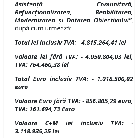
Asistență Comunitară,
Refuncționalizarea, Reabilitarea,
Modernizarea și Dotarea Obiectivului”
,
după cum urmează:
Total lei inclusiv TVA:
-
4.815.264,41 lei
Valoare lei fără TVA:
-
4.050.804,03 lei,
TVA: 764.460,38 lei
Total
E
uro inclusiv TVA:
-
1.018.500,02
euro
Valoare
E
uro fără TVA:
-
856.805,29 euro,
TVA: 161.694,73
E
uro
Valoare C
+
M lei inclusiv TVA:
-
3.118.935,25 lei