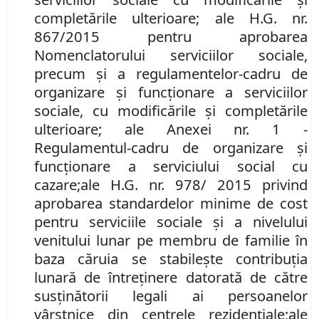
completările ulterioare;
ale
H.G. nr.
867/2015 pentru aprobarea
Nomenclatorului serviciilor sociale,
precum şi a regulamentelor-cadru de
organizare şi funcţionare a serviciilor
sociale, cu modificările și completările
ulterioare
; ale
Anex
ei
nr. 1 -
Regulamentul-cadru de organizare şi
funcţionare a serviciului social cu
cazare;
ale
H.G. nr. 978/ 2015 privind
aprobarea standardelor minime de cost
pentru serviciile sociale şi a nivelului
venitului lunar pe membru de familie în
baza căruia se stabileşte contribuţia
lunară de întreţinere datorată de către
susţinătorii legali ai persoanelor
vârstnice din centrele rezidenţiale
;
ale