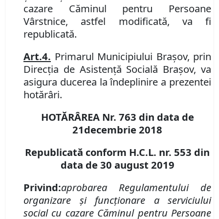
cazare Căminul pentru Persoane
Vârstnice, astfel modificată, va fi
republicată.
Art.
4
.
Primarul Municipiului Braşov
,
prin
Direcţia de Asistență Socială Brașov
,
va
asigura ducerea la îndeplinire a prezentei
hotărâri.
HOTĂRÂREA Nr.
763
din data de
21
decembrie
201
8
Republicată conform H.C.L. nr. 553 din
data de 30 august 2019
Privind:
aprobarea Regulamentului de
organizare şi funcţionare a serviciului
social cu cazare Căminul pentru Persoane