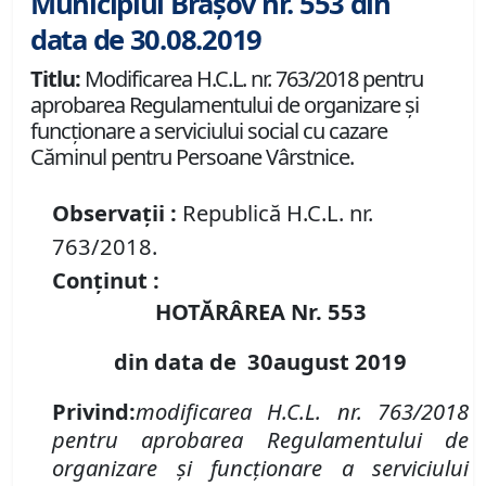
Municipiul Brașov nr. 553 din
data de 30.08.2019
Titlu:
Modificarea H.C.L. nr. 763/2018 pentru
aprobarea Regulamentului de organizare şi
funcţionare a serviciului social cu cazare
Căminul pentru Persoane Vârstnice.
Observații :
Republică H.C.L. nr.
763/2018.
Conținut :
HOTĂRÂREA Nr.
553
din data de
3
0
august
2019
Privind:
modificarea H
.
C
.
L
.
nr. 763/2018
p
entru
aprobarea Regulamentului de
organizare şi funcţionare a serviciului