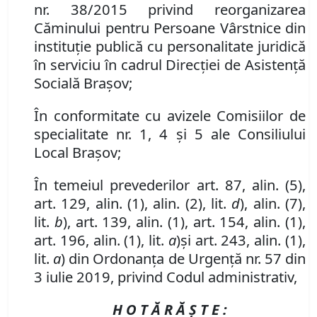
nr. 38/2015 privind reorganizarea
Căminului pentru Persoane Vârstnice din
instituție publică cu personalitate juridică
în serviciu în cadrul Direcției de Asistență
Socială Brașov
;
În conformitate cu avizele Comisiilor de
specialitate nr. 1, 4 și 5 ale Consiliului
Local Brașov;
În temeiul prevederilor art. 87, alin. (5),
art. 129, alin. (1), alin. (2), lit.
d
),
alin. (7),
lit.
b
), art. 139, alin. (1), art. 154, alin. (1),
art. 196, alin. (1), lit.
a
)
și art. 243, alin. (1),
lit.
a
) din Ordonanța de Urgență nr. 57 din
3 iulie 2019, privind Codul administrativ,
H O T Ă R Ă Ş T E :