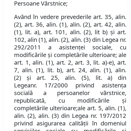
Persoane Vârstnice
;
Având în vedere prevederile
art. 35, alin.
(2), art. 36
,
alin. (1), alin. (2),
a
rt. 42, alin.
(1), lit
.
a), art. 101
,
alin. (2), lit b) şi art.
102
,
alin (1), alin. (2), alin. (3) din Legea
nr.
292/2011 a asistenţei sociale
, cu
modificările şi completările ulterioare;
ale
art. 1, alin. (1), art. 2, art. 3, lit. a)
-
e),
art.
7
,
alin. (1)
,
lit. b),
art. 24
,
alin. (1), alin.
(2) și art. 25
,
alin. (5), lit. a)
din
Legea
nr.
17/2000 privind asistenţa
socială a persoanelor vârstnice,
republicată
,
cu modificările şi
completările ulterioare;
ale a
rt. 5
,
alin. (1),
alin. (2), alin. (3) din Legea
nr.
197/2012
privind asigurarea calităţii în domeniul
serviciilor sociale cu modificările și