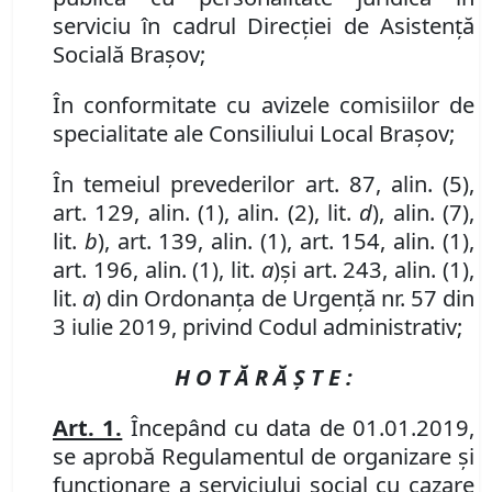
serviciu în cadrul Direcţiei de Asistenţă
Socială Braşov;
În conformitate cu avizele comisiilor de
specialitate ale Consiliului Local Braşov;
În temeiul prevederilor art. 87, alin. (5),
art. 129, alin. (1), alin. (2), lit.
d
),
alin. (7),
lit.
b
), art. 139, alin. (1), art. 154, alin. (1),
art. 196, alin. (1), lit.
a
)
și art. 243, alin. (1),
lit.
a
) din Ordonanța de Urgență nr. 57 din
3 iulie 2019, privind Codul administrativ;
H O T Ă R Ă Ş T E :
Art. 1.
Începând cu data de 01.01.2019,
se aprobă Regulamentul de organizare şi
funcţionare a serviciului social cu cazare