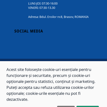
LUNI-JOI: 07:30-16:00
VINERI: 07:30-13.30
Adresa: Bdul. Eroilor nr.8, Brasov, ROMANIA
SOCIAL MEDIA
Acest site folosește cookie-uri esențiale pentru
Copyright © 2002 - 2026 - PRIMĂRIA MUNICIPIULUI BRAȘOV, toate drepturile
funcționare și securitate, precum și cookie-uri
rezervate.
opționale pentru statistici, conținut și marketing.
Puteți accepta sau refuza utilizarea cookie-urilor
Sitemap
Contact
opționale; cookie-urile esențiale nu pot fi
dezactivate.