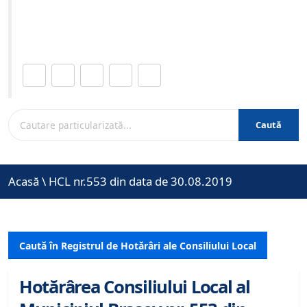
Site-ul oficial al Primariei Municipiului Brasov /
www.brasovcity.ro
Distribuie această pagină.
Caută
Acasă
\
HCL nr.553 din data de 30.08.2019
Caută în Registrul de Hotărâri ale Consiliului Local
Hotărârea Consiliului Local al