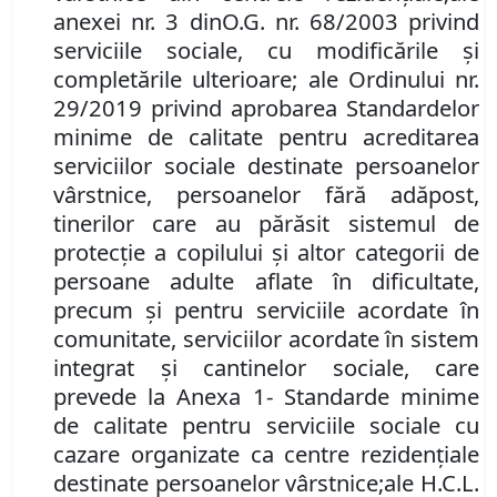
anex
ei
nr. 3
din
O.G. nr. 68/2003 privind
serviciile sociale, cu modificările şi
completările ulterioare;
ale
Ordinul
ui
nr.
29/2019 privind aprobarea Standardelor
minime de calitate pentru acreditarea
serviciilor sociale destinate persoanelor
vârstnice, persoanelor fără adăpost,
tinerilor care au părăsit sistemul de
protecţie a copilului şi altor categorii de
persoane adulte aflate în dificultate,
precum şi pentru serviciile acordate în
comunitate, serviciilor acordate în sistem
integrat şi cantinelor sociale, care
prevede la Anexa 1- Standarde minime
de calitate pentru serviciile sociale cu
cazare organizate ca centre rezidenţiale
destinate persoanelor vârstnice;
ale
H.C.L.