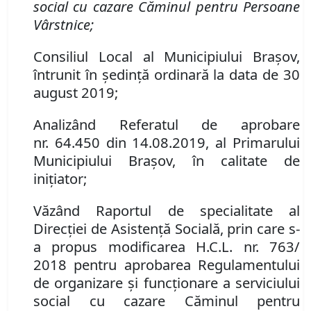
social cu cazare Căminul pentru Persoane
Vârstnice
;
Consiliul Local al Municipiului Brașov,
întrunit în ședință ordinară la data de 30
august 2019;
Analizând Referatul de aprobare
nr.
64
.
450
din 14.08.2019, al Primarului
Municipiului Brașov, în calitate de
inițiator
;
Văzând Raportul de specialitate al
Direcției de Asistență Socială, prin care s-
a propus
modificarea H
.
C
.
L
.
nr. 763/
2018 p
entru
aprobarea Regulamentului
de organizare şi funcţionare a serviciului
social cu cazare Căminul pentru