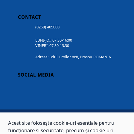
CONTACT
(0268) 405000
LUNI-JOI: 07:30-16:00
VINERI: 07:30-13.30
Adresa: Bdul. Eroilor nr.8, Brasov, ROMANIA
SOCIAL MEDIA
Acest site folosește cookie-uri esențiale pentru
Copyright © 2002 - 2026 - PRIMĂRIA MUNICIPIULUI BRAȘOV, toate drepturile
funcționare și securitate, precum și cookie-uri