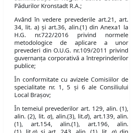
Pădurilor Kronstadt R.A.
;
Av
ând în vedere
prevederile
art.
21,
art.
34
,
lit. a) şi art.
36
,
alin.
(1) din Anexa
1
la
H.G. nr.
722/2016 privind normele
metodologice de aplicare a unor
prevederi din O.U.G. nr.
109/2011 privind
guvernanţa corporativă a întreprinderilor
publice
;
În conformitate cu avizele Comisiilor de
specialitate nr. 1,
5
și
6
ale Consiliului
Local Brașov;
În temeiul prevederilor art. 129, alin. (1),
alin. (2), lit.
a
),
alin.
(3)
,
lit.
d
), art.
139
,
alin.
(1), art.
154
,
alin.
(1), art.
196
,
alin.
(1)
,
lit.
a
)
și art. 243, alin. (1), lit.
a
) din