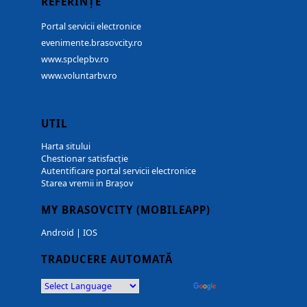
REFERINȚE
Portal servicii electronice
evenimente.brasovcity.ro
www.spclepbv.ro
www.voluntarbv.ro
UTIL
Harta sitului
Chestionar satisfacție
Autentificare portal servicii electronice
Starea vremii in Brașov
MY BRASOVCITY (MOBILEAPP)
Android
|
IOS
TRADUCERE AUTOMATĂ
Powered by
Translate