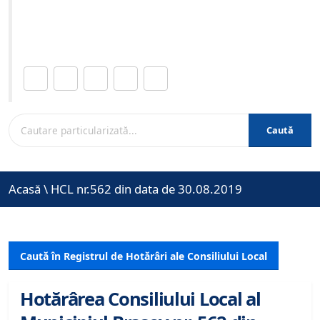
Site-ul oficial al Primariei Municipiului Brasov /
www.brasovcity.ro
Distribuie această pagină.
Caută
Acasă
\
HCL nr.562 din data de 30.08.2019
Caută în Registrul de Hotărâri ale Consiliului Local
Hotărârea Consiliului Local al