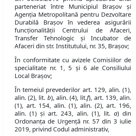
parteneriat între Municipiul Braşov şi
Agenți
a
Metropolitan
ă
pentru Dezvoltare
Durabilă Brașov
în vederea asigurării
funcţionalităţii
Centrului de Afaceri,
Transfer Tehnologic şi Incubator de
Afaceri din str. Institutului, nr. 35, Braşov
;
În conformitate cu avizele Comisiilor de
specialitate nr. 1,
5
și
6
ale Consiliului
Local Brașov;
În temeiul prevederilor art. 129, alin. (1),
alin. (2), lit.
b
),
alin. (
4
)
,
lit.
f
)
,
art.
1
39
,
alin.
(1)
,
art.
154,
alin. (
1
)
, alin. (2), art. 196,
alin. (1) și art. 243, alin. (1), lit.
a
) din
Ordonanța de Urgență nr. 57 din 3 iulie
2019, privind Codul administrativ,