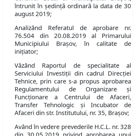
întrunit în ședință ordinară la data de 30
august 2019;
Analiz
â
nd
Referatul de aprobare nr.
76.504
din
20.08.2019 al Primarului
Municipiului Brașov, în calitate de
ini
ț
iator;
Văzând Raportul de specialitate al
Serviciului Investiții din cadrul Direcției
Tehnice, prin care s-a propus aprobarea
Regulamentului de Organizare şi
Funcţionare a Centrului de Afaceri,
Transfer Tehnologic şi Incubator de
Afaceri din str. Institutului, nr. 35, Braşov;
Având în vedere prevederile
H.C.L. nr. 328
din 30.05.2019 privind aprobarea unui