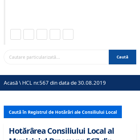
Site-ul oficial al Primariei Municipiului Brasov /
www.brasovcity.ro
Distribuie această pagină.
Caută
Acasă
\
HCL nr.567 din data de 30.08.2019
Caută în Registrul de Hotărâri ale Consiliului Local
Hotărârea Consiliului Local al