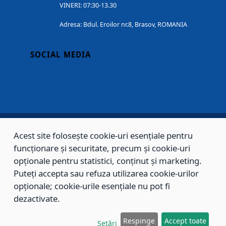
VINERI: 07:30-13.30
Adresa: Bdul. Eroilor nr.8, Brasov, ROMANIA
SOCIAL MEDIA
Acest site folosește cookie-uri esențiale pentru
Copyright © 2002 - 2026 - PRIMĂRIA MUNICIPIULUI BRAȘOV, toate drepturile
funcționare și securitate, precum și cookie-uri
rezervate.
opționale pentru statistici, conținut și marketing.
Puteți accepta sau refuza utilizarea cookie-urilor
Sitemap
Contact
opționale; cookie-urile esențiale nu pot fi
dezactivate.
Respinge
Accept toate
Setări