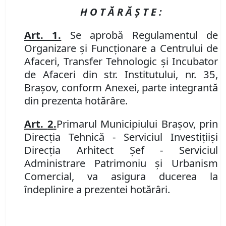
H O T Ă R Ă Ş T E :
Art. 1.
Se aprobă
Regulamentul de
Organizare şi Funcţionare a Centrului de
Afaceri, Transfer Tehnologic şi Incubator
de Afaceri din str. Institutului, nr. 35,
Braşov, conform Anexei, parte integrantă
din prezenta hotărâre.
Art.
2
.
Primarul Municipiului Brașov, prin
Direcţi
a Tehnică - Serviciul Investiţii
şi
Direcţia Arhitect Şef -
Serviciul
Administrare Patrimoniu
şi
Urbanism
Comercial
,
va asigura ducerea la
îndeplinire a prezentei hotărâri
.