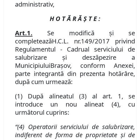
administrativ,
H O T Ă R Ă Ş T E :
Art.
1
.
Se modifică şi se
completează
H
.
C
.
L
.
nr.
149/2017 privind
Regulament
ul
- Cadru
al serviciului de
salubrizare
ș
i desz
ă
pezire a
M
un
icipiului
Brașov
, conform Anexei,
parte integrantă din prezenta hotărâre
,
după cum urmează:
(1)
După alineatul (3) al art. 1, se
introduce un nou alineat (4), cu
următorul cuprins:
“(4) Operatorii serviciului de salubrizare,
indiferent de forma de proprietate şi de