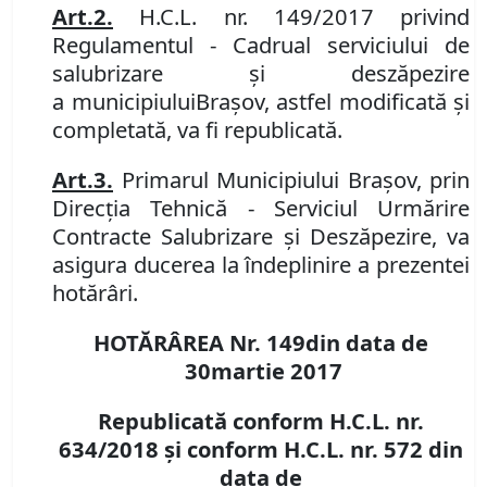
Art.
2
.
H
.
C
.
L
.
nr.
1
49/2017 privind
Regulament
ul
- Cadru
al serviciului de
salubrizare
ș
i desz
ă
pezire
a
m
un
icipiului
Brașov,
astfel modificată şi
completată, va fi republicată.
Art.
3
.
Primarul Municipiului Braşov, prin
Direcţia Tehnică -
Serviciul Urm
ă
rire
Contracte Salubrizare
ș
i Desz
ă
pezire, va
asigura ducerea la îndeplinire a prezentei
hotărâri.
HOTĂRÂREA Nr.
149
din data de
3
0
martie
201
7
Republicată conform H.C.L. nr.
634
/2018 și conform H.C.L. nr. 572
din
data de