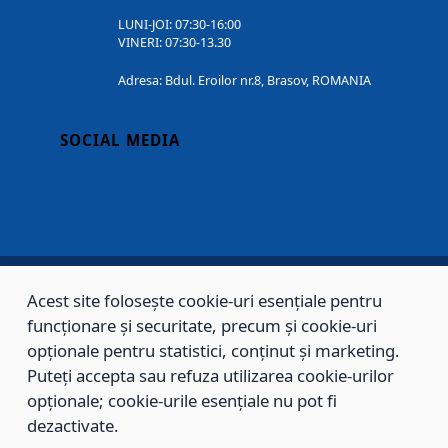
LUNI-JOI: 07:30-16:00
VINERI: 07:30-13.30
Adresa: Bdul. Eroilor nr.8, Brasov, ROMANIA
SOCIAL MEDIA
Acest site folosește cookie-uri esențiale pentru
Copyright © 2002 - 2026 - PRIMĂRIA MUNICIPIULUI BRAȘOV, toate drepturile
funcționare și securitate, precum și cookie-uri
rezervate.
opționale pentru statistici, conținut și marketing.
Puteți accepta sau refuza utilizarea cookie-urilor
Sitemap
Contact
opționale; cookie-urile esențiale nu pot fi
dezactivate.