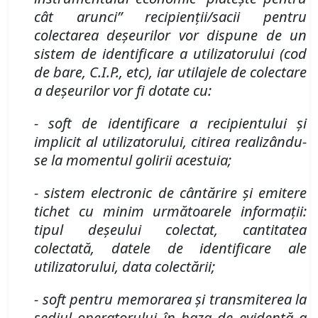
c
â
t arunci” recipienții/sacii pentru
colectarea deșeurilor vor dispune de un
sistem de identificare a utilizatorului (cod
de bare, C.I.P., etc), iar utilajele de colectare
a deșeurilor vor fi dotate cu:
- soft de identificare a recipientului și
implicit al utilizatorului, citirea realiz
â
ndu-
se la momentul golirii acestuia;
- sistem electronic de c
â
ntărire și emitere
tichet cu minim următoarele informații:
tipul deșeului colectat, cantitatea
colectată, datele de identificare ale
utilizatorului, data colectării;
- soft pentru memorarea și transmiterea la
sediul operatorului
î
n baza de evidență a