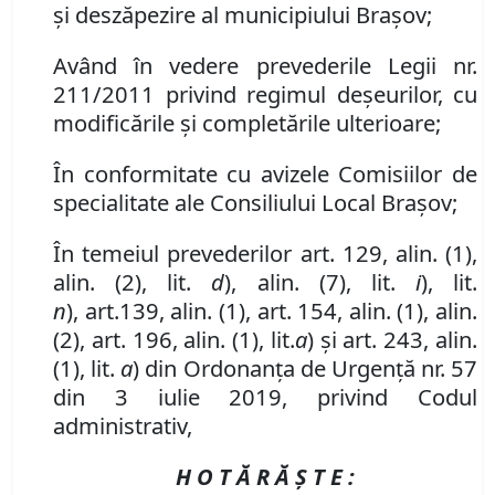
şi deszăpezire al municipiului Braşov;
Având în vedere prevederile Legii nr.
211/2011 privind regimul de
ș
eurilor, cu
modificările şi completările ulterioar
e
;
În conformitate cu avizele Comisiilor de
specialitate ale Consiliului Local Brașov;
În temeiul prevederilor art. 129, alin. (1),
alin. (2), lit.
d
),
alin. (7)
,
lit.
i
), lit.
n
)
,
art.
139
,
alin. (1)
,
art. 154
,
alin. (1), alin.
(2)
,
art. 196
,
alin. (1)
,
lit
.
a
)
și art. 243, alin.
(1), lit.
a
) din Ordonanța de Urgență nr. 57
din 3 iulie 2019, privind Codul
administrativ,
H O T Ă R Ă Ş T E :