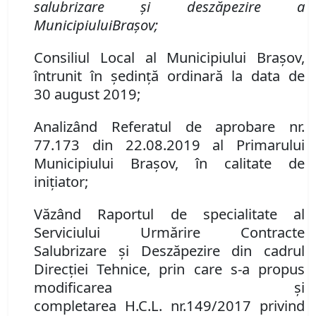
salubrizare
ș
i desz
ă
pezire a
Mun
icipiului
Brașov
;
Consiliul Local al Municipiului Braşov,
întrunit în şedinţă ordinar
ă
la data de
30
august
2019;
Analizând Referatul de aprobare nr.
77
.
173
din
22.08.2019
al Primarului
Municipiului Bra
şov, în calitate de
ini
ț
iator;
Văzând Raportul de specialitate al
Serviciului Urmărire Contracte
Salubrizare și Deszăpezire din cadrul
Direcţiei Tehnice, prin care s-a propus
modificarea
ș
i
completarea
H
.
C
.
L
.
nr.
149/2017 privind