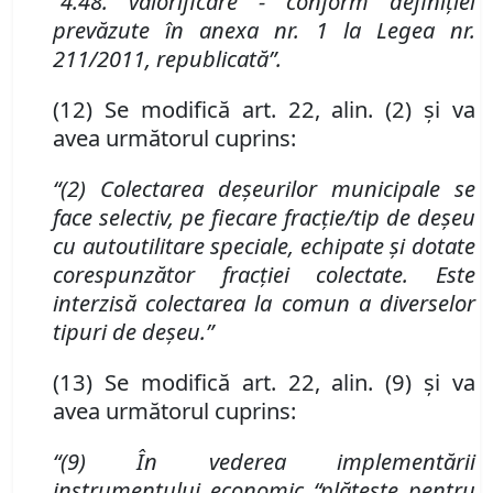
“4.48. valorificare - conform definiției
prevăzute
î
n anexa nr. 1 la Legea nr.
211/2011, republicată”
.
(12) Se modifică art. 22
,
alin. (2) și va
avea următorul cuprins:
“(2) Colectarea deşeurilor municipale se
face selectiv, pe fiecare fracție/tip de deșeu
cu autoutilitare speciale, echipate și dotate
corespunzător fracției colectate. Este
interzisă colectarea la comun a diverselor
tipuri de deșeu
.
”
(13) Se modifică art. 22
,
alin. (9) și va
avea următorul cuprins:
“(9)
Î
n vederea implement
ă
rii
instrumentului economic “plătește pentru