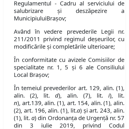
Regulamentul - Cadru al serviciului de
salubrizare
ș
i desz
ă
pezire a
Mun
icipiului
Brașov
;
Având în vedere prevederile Legii nr.
211/2011 privind regimul de
ș
eurilor, cu
modificările şi completările ulterioar
e
;
În conformitate cu avizele Comisiilor de
specialitate nr. 1, 5 și 6 ale Consiliului
Local Brașov;
În temeiul prevederilor art. 129, alin. (1),
alin. (2), lit.
d
),
alin. (7)
,
lit.
i
), lit.
n
)
,
art.
139
,
alin. (1)
,
art. 154
,
alin. (1), alin.
(2)
,
art. 196
,
alin. (1)
,
lit
.
a
)
și art. 243, alin.
(1), lit.
a
) din Ordonanța de Urgență nr. 57
din 3 iulie 2019, privind Codul