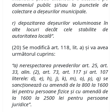
domeniul public și/sau la punctele de
colectare a deșeurilor municipale
.
r) depozitarea deșeurilor voluminoase în
alte locuri dec
â
t cele stabilite de
autoritatea locală”
.
(20) Se modifică art. 118
,
lit. a) și va avea
următorul cuprins:
“a) nerespectarea prevederilor art. 25, art.
33
,
alin. (2), art. 73, art. 117 și art. 107
literele: d), e), h), j), k), m), o), p), q) se
sancționează cu amendă de la 800 la 1600
lei pentru persoane fizice și cu amendă de
la 1600 la 2500 lei pentru persoane
juridice”
.