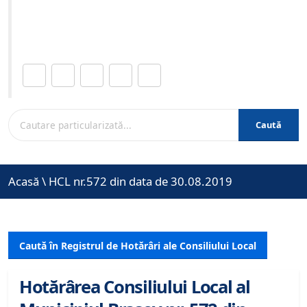
Site-ul oficial al Primariei Municipiului Brasov /
www.brasovcity.ro
Distribuie această pagină.
Caută
Acasă
\
HCL nr.572 din data de 30.08.2019
Caută în Registrul de Hotărâri ale Consiliului Local
Hotărârea Consiliului Local al