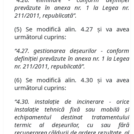
prevăzute
î
n anexa nr. 1 la Legea nr.
211/2011, republicată”
.
(5) Se modifică alin. 4.27 și va avea
următorul cuprins:
“4.27. gestionarea deşeurilor - conform
definiției prevăzute
î
n anexa nr. 1 la Legea
nr. 211/2011, republicată”
.
(6) Se modifică alin. 4.30 și va avea
următorul cuprins:
“4.30. instalaţie de incinerare - orice
instalaţie tehnică fixă sau mobilă şi
echipamentul destinat tratamentului
termic al deşeurilor, cu sau fără
recuperarea căldurii de ardere rezultate, al