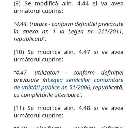
(9) Se modifică al
i
n. 4.44 și va avea
următorul cuprins:
“4.44. tratare - conform defin
i
ției prevăzute
î
n anexa nr. 1 la Legea nr. 211/2011,
republicată”
.
(10) Se modifică alin. 4.47 și va avea
următorul cuprins:
“4.47. utilizatori - conform definiţiei
prevăzute în
Legea serviciilor comunitare
de utilităţi publice nr. 51/2006
,
republicată,
cu completările ulterioare”
.
(11) Se modifică alin. 4.48 și va avea
următorul cuprins: