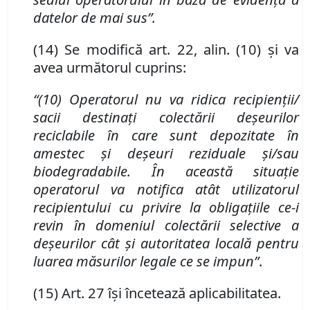
datelor de mai sus”
.
(14) Se modifică art. 22
,
alin. (10) și va
avea următorul cuprins:
“(10) Operatorul nu va ridica recipienții/
sacii destinați colectării deșeurilor
reciclabile
î
n care sunt depozitate
î
n
amestec și deșeuri reziduale și/sau
biodegradabile.
Î
n această situație
operatorul va notifica at
â
t utilizatorul
recipientului cu privire la obligațiile ce-i
revin
î
n domeniul colectării selective a
deșeurilor c
â
t și autoritatea locală pentru
luarea măsurilor legale ce se impun”
.
(15)
Art. 27 îşi încetează aplicabilitatea.