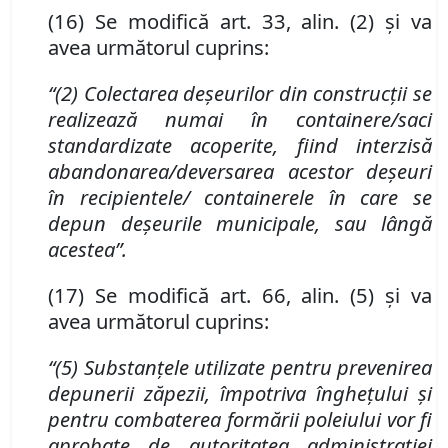
(16) Se modifică art. 33
,
alin. (2) și va
avea următorul cuprins:
“(2) Colectarea deşeurilor din construcţii se
realizează numai în containere/saci
standardizate acoperite, fiind interzisă
abandonarea/deversarea acestor deşeuri
în recipientele/ containerele în care se
depun deşeurile municipale, sau l
â
ngă
acestea”
.
(17) Se modifică art. 66
,
alin. (5) și va
avea următorul cuprins:
“(5) Substanţele utilizate pentru prevenirea
depunerii zăpezii, împotriva îngheţului şi
pentru combaterea formării poleiului vor fi
aprobate de autoritatea administraţiei