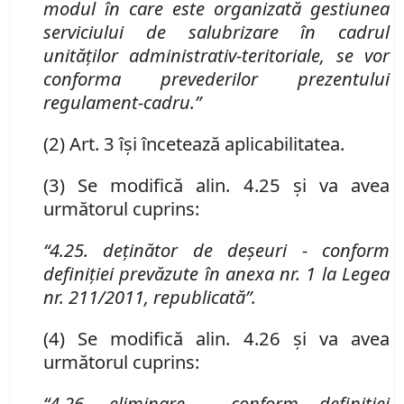
modul în care este organizată gestiunea
serviciului de salubrizare în cadrul
unităţilor administrativ-teritoriale, se vor
conforma prevederilor prezentului
regulament-cadru.”
(2)
Art. 3 îşi încetează aplicabilitatea.
(3) Se modifică alin. 4.25 și va avea
următorul cuprins:
“4.25. deţinător de deşeuri - conform
definiției prevăzute
î
n anexa nr. 1 la Legea
nr. 211/2011, republicată”
.
(4) Se modifică alin. 4.26 și va avea
următorul cuprins:
“4.26. eliminare - conform definiției