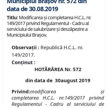
Municipiul Brașov nr. 572 din
data de 30.08.2019
Titlu:
Modificarea și completarea H.C.L. nr.
149/2017 privind Regulamentul - Cadru al
serviciului de salubrizare și deszăpezire a
Municipiului Brașov.
Observații :
Republică H.C.L. nr.
149/2017.
Conținut :
HOTĂRÂREA Nr.
572
din data de
3
0
august
2019
Privind:
modificarea
ș
i
completarea
H
.
C
.
L
.
nr.
149/2017 privind
Regulamentul - Cadru al serviciului de