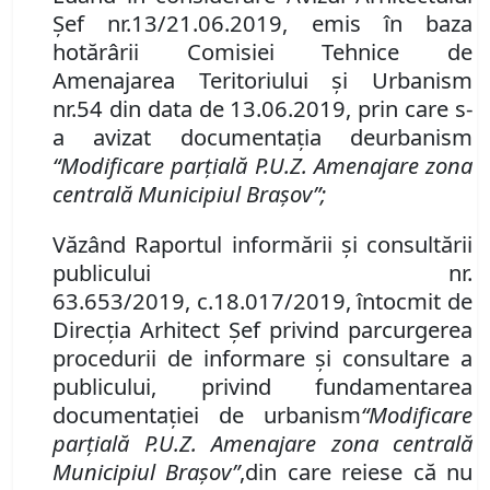
Şef nr.
13/21.06.2019, emis în baza
hotărârii Comisiei Tehnice de
Amenajarea Teritoriului şi Urbanism
nr.
5
4
din data de
13.06.2019
, prin care s-
a avizat documentaţia de
urbanism
“
Modificare parţială
P
.
U
.
Z
.
Amenajare zona
centrală Municipiul Braşov
”
;
Văzând
Raportul informării şi consultării
publicului nr.
63
.
653/2019
,
c.
18
.
017/2019,
întocmit de
Direcţia Arhitect Şef privind parcurgerea
procedurii de informare şi consultare a
publicului, privind fundamentarea
documentaţiei de urbanism
“
Modificare
parţială
P
.
U
.
Z
.
Amenajare zona centrală
Municipiul Braşov
”
,
din care reiese că nu