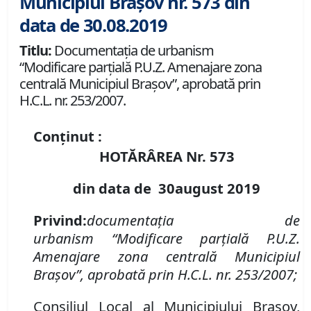
Municipiul Brașov nr. 573 din
data de 30.08.2019
Titlu:
Documentaţia de urbanism
“Modificare parţială P.U.Z. Amenajare zona
centrală Municipiul Braşov”, aprobată prin
H.C.L. nr. 253/2007.
Conținut :
HOTĂRÂREA Nr.
573
din data de
3
0
august
2019
Privind
:
documentaţi
a de
urbanism
“
Modificare parţială
P
.
U
.
Z
.
Amenajare zona centrală Municipiul
Braşov”,
aprobată prin H
.
C
.
L
.
nr.
253
/20
07;
Consiliul Local al Municipiului Brașov,