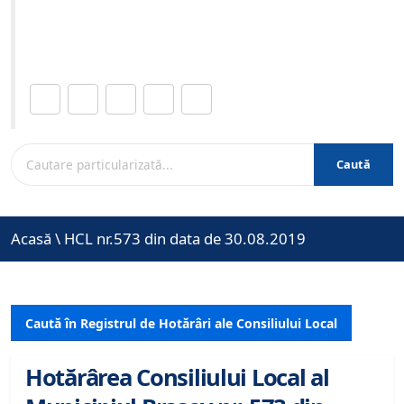
Site-ul oficial al Primariei Municipiului Brasov /
www.brasovcity.ro
Distribuie această pagină.
Caută
Acasă
\
HCL nr.573 din data de 30.08.2019
Caută în Registrul de Hotărâri ale Consiliului Local
Hotărârea Consiliului Local al