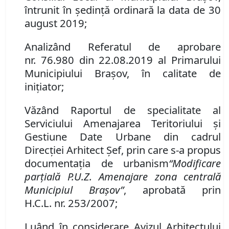
întrunit în ședință ordinară la data de 30
august 2019;
Analizând Referatul de aprobare
nr.
76.980
din
22.08.
2019
al Primarului
Municipiului Bra
şov, în calitate de
ini
ț
iator;
Văzând Raportul de specialitate al
Serviciului Amenajarea Teritoriului și
Gestiune Date Urbane din cadrul
Direcției Arhitect Șef, prin care s-a propus
documentaţi
a de urbanism
“
Modificare
parţială
P
.
U
.
Z
. Amenajare zona centrală
Municipiul Braşov”
,
aprobată prin
H
.
C
.
L
.
nr.
253
/20
07;
Luând în considerare Avizul Arhitectului