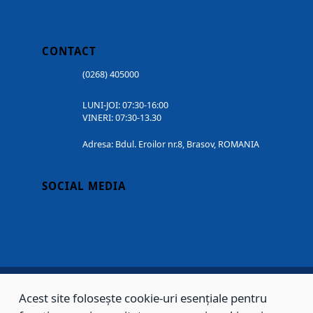
CONTACT
(0268) 405000
LUNI-JOI: 07:30-16:00
VINERI: 07:30-13.30
Adresa: Bdul. Eroilor nr.8, Brasov, ROMANIA
SOCIAL MEDIA
Acest site folosește cookie-uri esențiale pentru
Copyright © 2002 - 2026 - PRIMĂRIA MUNICIPIULUI BRAȘOV, toate drepturile