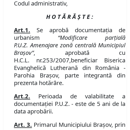
Codul administrativ,
H O T Ă R Ă Ş T E :
Art.
1.
Se aprobă documentaţia de
urbanism
“
Modificare parțială
P
.
U
.
Z
.
Amenajare zonă centrală Municipiul
Braşov
”
,
aprobată cu
H
.
C
.
L
.
nr.
253/2007,
beneficiar Biserica
Evanghelică Lutherană din România -
Parohia Braşov, parte integrantă din
prezenta hotărâre.
Art.
2.
Perioada de valabilitate a
documentaţiei P
.
U
.
Z
.
- este de
5
ani de la
data aprobării.
Art.
3.
Primarul Municipiului Braşov, prin