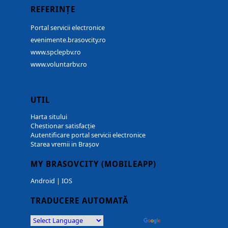
REFERINȚE
Portal servicii electronice
evenimente.brasovcity.ro
www.spclepbv.ro
www.voluntarbv.ro
UTIL
Harta sitului
Chestionar satisfacție
Autentificare portal servicii electronice
Starea vremii in Brașov
MY BRASOVCITY (MOBILEAPP)
Android
|
IOS
TRADUCERE AUTOMATĂ
Powered by
Translate