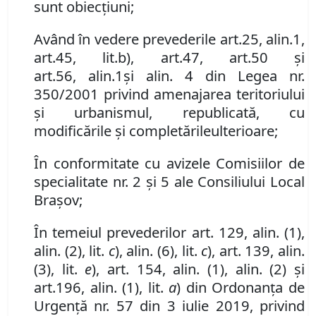
sunt obiecţiuni
;
Având în vedere prevederile art.
25
,
alin.
1,
art.
45
,
lit.
b), art.
47, art.
50 şi
art.
56
,
alin.
1
şi
alin.
4 din Legea
nr.
350/2001 privind amenajarea teritoriului
şi urbanismul
, republicată, cu
modificările şi completările
ulterioare
;
În conformitate cu avizele Comisiilor de
specialitate nr.
2
și 5 ale Consiliului Local
Brașov;
În temeiul prevederilor art. 129, alin. (1),
alin. (2), lit.
c
),
alin. (6)
,
l
it.
c
)
,
art. 139
,
alin.
(3)
,
lit.
e
)
,
art. 154
,
alin. (1), alin. (2) şi
art.
196
,
alin. (1)
,
lit.
a
) din Ordonanța de
Urgență nr. 57 din 3 iulie 2019, privind