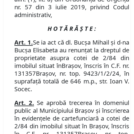
nr. 57 din 3 iulie 2019, privind Codul
administrativ
,
H O T Ă R Ă Ş T E :
Art. 1.
Se
ia act că dl. Bucșa Mihail și d-na
Bucșa Elisabeta au renunțat la dreptul de
proprietate asupra cotei de 2/84 din
imobilul
situat în
Braşov, înscris în
C.F. nr.
131357
Brașov
,
nr. top. 9423/1/2/24, în
suprafață totală de 646 m.p., str. Ioan V.
Socec.
Art.
2.
Se aprobă trecerea în domeniul
public al Municipiului Braşov şi înscrierea
în evidenţele de carte
funciară
a cotei de
2/84 din imobilul
situat în Braşov, înscris
în
C.F.
nr. 131357
Brașov
,
nr. top.