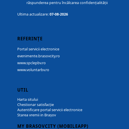
răspunderea pentru încălcarea confidențialității
Ultima actualizare:
07-08-2026
REFERINȚE
Portal servicii electronice
evenimente.brasovcity.ro
www.spclepbv.ro
www.voluntarbv.ro
UTIL
Harta sitului
Chestionar satisfacție
Autentificare portal servicii electronice
Starea vremii in Brașov
MY BRASOVCITY (MOBILEAPP)