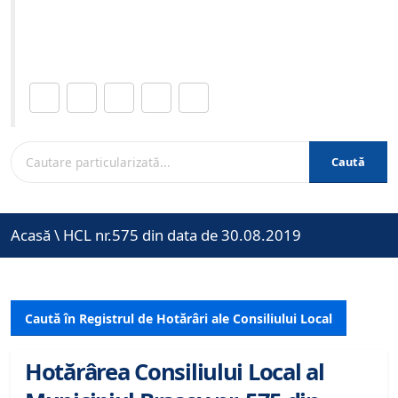
Site-ul oficial al Primariei Municipiului Brasov /
www.brasovcity.ro
Distribuie această pagină.
Caută
Acasă
\
HCL nr.575 din data de 30.08.2019
Caută în Registrul de Hotărâri ale Consiliului Local
Hotărârea Consiliului Local al