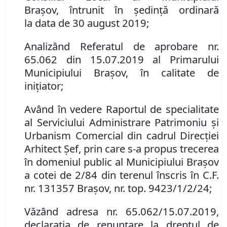
Braşov
,
întrunit în şedinţ
ă
ordinară
la
data de
30 august 2019
;
Analizând
Referatul de aprobare
nr.
65
.
062 din 15.07.2019 al Primarului
Municipiului Brașov, în calitate de
inițiator;
Având în vedere Raportul de specialitate
al Serviciului Administrare Patrimoniu şi
Urbanism Comercial din cadrul Direcției
Arhitect Șef, prin care s-a propus
t
recerea
în domeniul public al Municipiului Braşov
a
cotei de 2/84 din
terenul înscris în
C.F.
nr. 131357 Brașov
,
nr. top. 9423/1/2/24;
Văzând adresa nr. 65.062/15.07.2019,
d
eclaraţia de renunţare la dreptul de