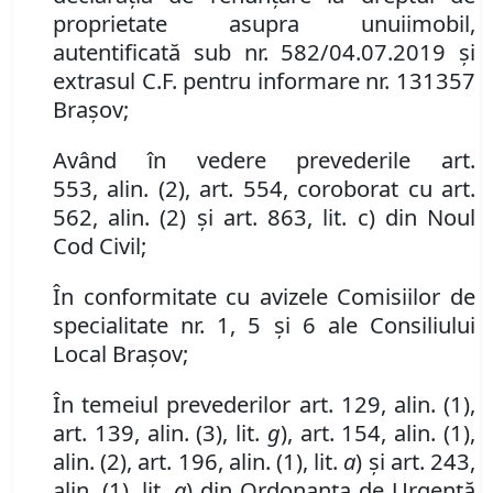
proprietate asupra un
ui
imobil
,
autentificată sub nr.
582/04.07.2019 și
extrasul C.F. pentru informare
nr. 131357
Brașov;
Având în vedere
prevederile
art.
553
,
al
in
.
(
2
)
,
art. 554,
coroborat cu art.
562
,
al
in
.
(
2
) și art. 863, lit. c)
din Noul
Cod Civil
;
În conformitate cu avizele Comisiilor de
specialitate nr. 1,
5
și
6
ale Consiliului
Local Brașov;
În temeiul prevederilor art. 129, alin. (1),
art.
139,
alin.
(3), lit.
g
), art. 154, alin. (1),
alin. (2),
art.
196,
alin.
(
1
), lit.
a
) și art. 243,
alin. (1), lit.
a
) din Ordonanța de Urgență