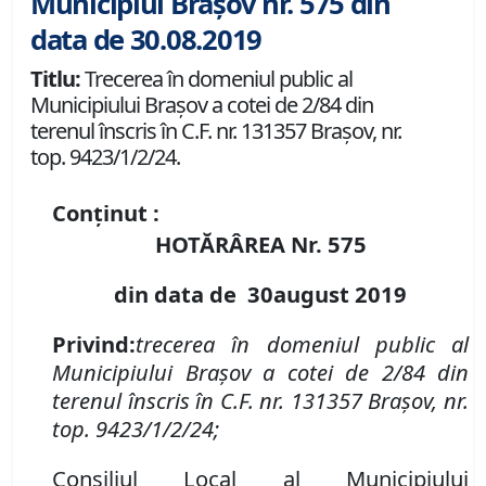
Municipiul Brașov nr. 575 din
data de 30.08.2019
Titlu:
Trecerea în domeniul public al
Municipiului Braşov a cotei de 2/84 din
terenul înscris în C.F. nr. 131357 Brașov, nr.
top. 9423/1/2/24.
Conținut :
HOTĂRÂREA Nr.
575
din data de
3
0
august
2019
P
rivind
:
t
recerea în domeniul public al
Municipiului Braşov a
cotei de 2/84 din
terenul înscris în
C.F. nr. 131357 Brașov
,
nr.
top. 9423/1/2/24;
Consiliul Local al Municipiului