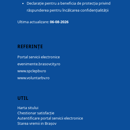
Declarație pentru a beneficia de protecția privind
răspunderea pentru încălcarea confidențialității
Ultima actualizare:
06-08-2026
REFERINȚE
Portal servicii electronice
evenimente.brasovcity.ro
www.spclepbv.ro
www.voluntarbv.ro
UTIL
Harta sitului
Chestionar satisfacție
Autentificare portal servicii electronice
Starea vremii in Brașov