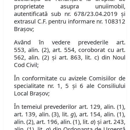
proprietate asupra un
ui
imobil
,
autentificată sub nr.
678/23.04.2019 și
extrasul C.F. pentru informare
nr. 108312
Brașov;
Având în vedere
prevederile
art.
553
,
al
in
.
(
2
)
,
art. 554,
coroborat cu art.
562
,
al
in
.
(
2
) și art. 863, lit. c)
din Noul
Cod Civil
;
În conformitate cu avizele Comisiilor de
specialitate nr. 1,
5
și
6
ale Consiliului
Local Brașov;
În temeiul prevederilor art. 129, alin. (1),
art.
139,
alin.
(3), lit.
g
), art. 154, alin. (1),
alin. (2),
art.
196,
alin.
(
1
), lit.
a
) și art. 243,
alin. (1), lit.
a
) din Ordonanța de Urgență