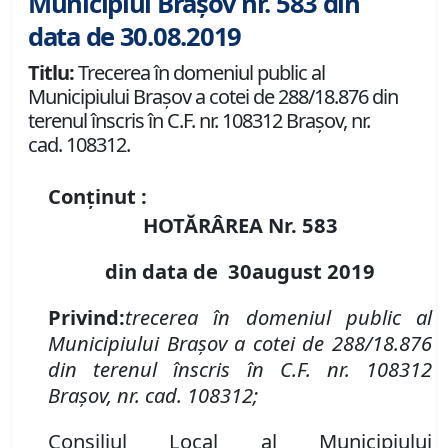
Municipiul Brașov nr. 583 din
data de 30.08.2019
Titlu:
Trecerea în domeniul public al
Municipiului Braşov a cotei de 288/18.876 din
terenul înscris în C.F. nr. 108312 Brașov, nr.
cad. 108312.
Conținut :
HOTĂRÂREA Nr.
583
din data de
3
0
august
2019
P
rivind
:
t
recerea în domeniul public al
Municipiului Braşov a
cotei de 288/18.876
din
terenul înscris în
C.F. nr. 108312
Brașov
,
nr. cad. 108312;
Consiliul Local al Municipiului