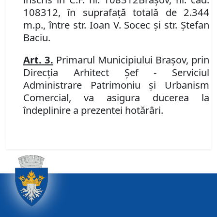
108312, în suprafață totală de 2.344
m.p., între str. Ioan V. Socec și str. Ștefan
Baciu.
Art.
3.
P
rimarul Municipiului Braşov, prin
Direcţia Arhitect Şef - Serviciul
Administrare Patrimoniu şi Urbanism
Comercial,
va asigura ducerea la
îndeplinire a prezentei hotărâri.