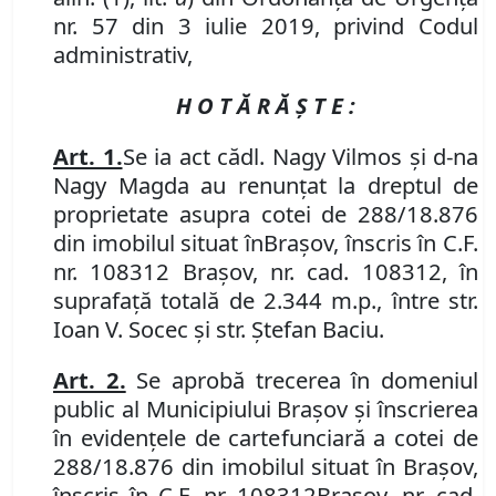
nr. 57 din 3 iulie 2019, privind Codul
administrativ
,
H O T Ă R Ă Ş T E :
Art. 1.
Se
ia act că
dl. Nagy Vilmos și d-na
Nagy Magda au renunțat la dreptul de
proprietate asupra cotei de 288/18.876
din imobilul
situat în
Braşov, înscris în
C.F.
nr. 108312 Brașov
, nr. cad.
108312, în
suprafață totală de 2.344 m.p., între str.
Ioan V. Socec și str. Ștefan Baciu.
Art.
2.
Se aprobă trecerea în domeniul
public al Municipiului Braşov şi înscrierea
în evidenţele de carte
funciară
a cotei de
288/18.876 din imobilul
situat în Braşov,
înscris în
C.F.
nr. 108312
Brașov
, nr. cad.