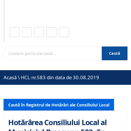
Site-ul oficial al Primariei Municipiului Brasov /
www.brasovcity.ro
Distribuie această pagină.
Caută
Acasă
\
HCL nr.583 din data de 30.08.2019
Caută în Registrul de Hotărâri ale Consiliului Local
Hotărârea Consiliului Local al