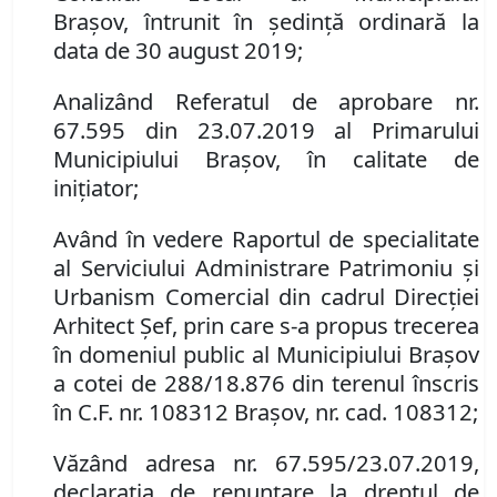
Braşov
,
întrunit în şedinţ
ă
ordinară
la
data de
30 august 2019
;
Analizând
Referatul de aprobare
nr.
67.595 din 23.07.2019 al Primarului
Municipiului Brașov, în calitate de
inițiator;
Având în vedere Raportul de specialitate
al Serviciului Administrare Patrimoniu şi
Urbanism Comercial din cadrul Direcției
Arhitect Șef, prin care s-a propus
t
recerea
în domeniul public al Municipiului Braşov
a
cotei de 288/18.876 din
terenul înscris
în
C.F. nr. 108312 Brașov
,
nr. cad. 108312;
Văzând adresa nr. 67.595/23.07.2019,
d
eclaraţia de renunţare la dreptul de