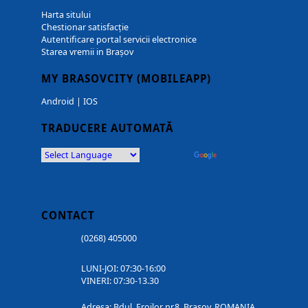
Harta sitului
Chestionar satisfacție
Autentificare portal servicii electronice
Starea vremii in Brașov
MY BRASOVCITY (MOBILEAPP)
Android
|
IOS
TRADUCERE AUTOMATĂ
Powered by
Translate
CONTACT
(0268) 405000
LUNI-JOI: 07:30-16:00
VINERI: 07:30-13.30
Adresa: Bdul. Eroilor nr.8, Brasov, ROMANIA