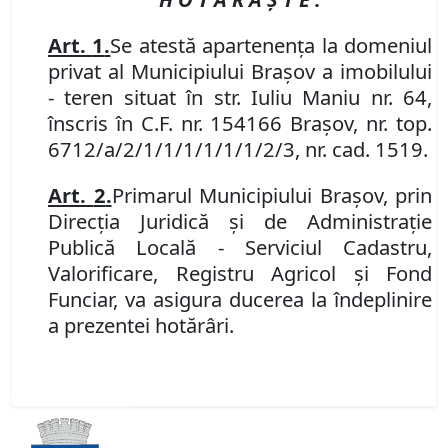
Art.
1
.
Se
atestă apartenența la domeniul
privat al Municipiului Brașov a imobilului
- teren situat în str. Iuliu Maniu nr. 64,
înscris în C.F. nr. 154166 Brașov, nr. top.
6712/a/2/1/1/1/1/1/1/2/3, nr. cad. 1519.
Art.
2
.
Primarul Municipiului Bra
ș
ov
, prin
Direcția Juridică și de Administrație
Publică Locală - Serviciul Cadastru,
Valorificare, Registru Agricol și Fond
Funciar,
va asigura ducerea la
î
ndeplinire
a prezentei hot
ă
r
â
ri.