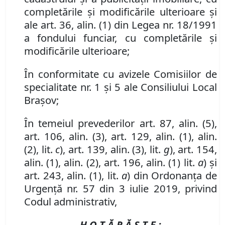
complet
ă
rile
ș
i modific
ă
rile ulterioare
și
ale art. 36, alin. (1) din Legea nr. 18/1991
a fondului funciar,
cu complet
ă
rile
ș
i
modific
ă
rile ulterioare
;
În conformitate cu avizele Comisiilor de
specialitate nr. 1 și 5 ale Consiliului Local
Brașov;
În temeiul prevederilor art. 87, alin. (5),
art. 106, alin. (3), art. 129, alin. (1), alin.
(2), lit.
c
),
art.
139,
alin
. (
3
), lit.
g
), art. 154,
alin. (1), alin. (2), art. 196, alin. (1) lit.
a
) și
art. 243, alin. (1), lit.
a
) din Ordonanța de
Urgență nr. 57 din 3 iulie 2019, privind
Codul administrativ,
H O T Ă R Ă Ş T E :