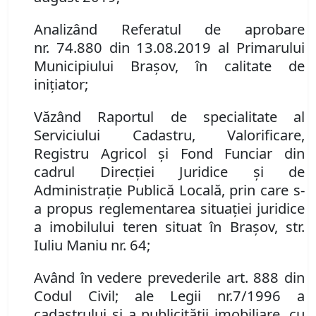
Analizând Referatul de aprobare
nr.
74.880
din
13.08.2019
al Primarului
Municipiului Brașov, în calitate de
inițiator;
Văzând Raportul de specialitate al
Serviciului Cadastru, Valorificare,
Registru Agricol şi Fond Funciar din
cadrul Direcţiei Juridice şi de
Administraţie Publică Locală, prin care s-
a propus
reglementarea situației juridice
a imobilului teren situat în Brașov, str.
Iuliu Maniu nr. 64;
Av
â
nd
î
n vedere prevederile art. 888
din
Cod
ul
Civil
; ale
Leg
ii
nr.
7/1996 a
cadastrului
ș
i
a
publicit
ăț
ii imobiliare, cu