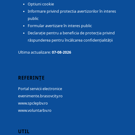
Optiuni cookie
Informare privind protectia avertizorilor în interes
public
Formular avertizare în interes public
Declarație pentru a beneficia de protecția privind
răspunderea pentru încălcarea confidențialității
Ultima actualizare:
07-08-2026
REFERINȚE
Portal servicii electronice
evenimente.brasovcity.ro
www.spclepbv.ro
www.voluntarbv.ro
UTIL