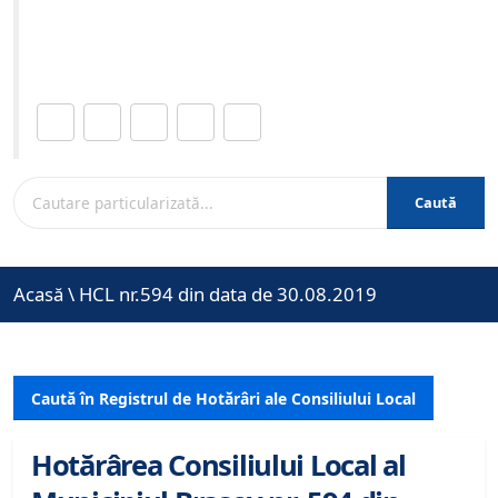
Site-ul oficial al Primariei Municipiului Brasov /
www.brasovcity.ro
Distribuie această pagină.
Caută
Acasă
\
HCL nr.594 din data de 30.08.2019
Caută în Registrul de Hotărâri ale Consiliului Local
Hotărârea Consiliului Local al