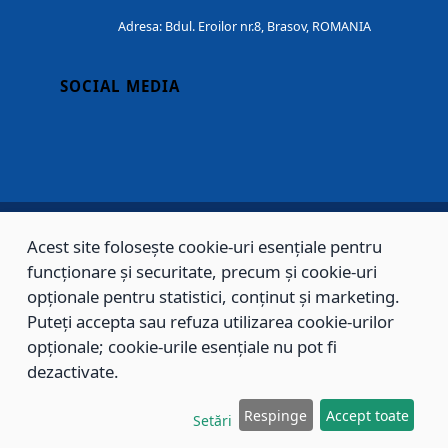
Adresa: Bdul. Eroilor nr.8, Brasov, ROMANIA
SOCIAL MEDIA
Acest site folosește cookie-uri esențiale pentru
Copyright © 2002 - 2026 - PRIMĂRIA MUNICIPIULUI BRAȘOV, toate drepturile
funcționare și securitate, precum și cookie-uri
rezervate.
opționale pentru statistici, conținut și marketing.
Puteți accepta sau refuza utilizarea cookie-urilor
Sitemap
Contact
opționale; cookie-urile esențiale nu pot fi
dezactivate.
Respinge
Accept toate
Setări