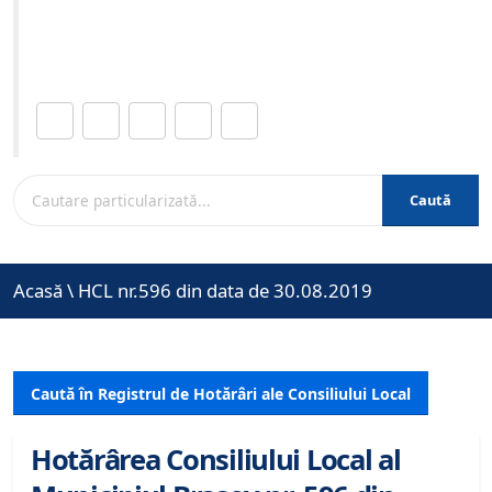
Site-ul oficial al Primariei Municipiului Brasov /
www.brasovcity.ro
Distribuie această pagină.
Caută
Acasă
\
HCL nr.596 din data de 30.08.2019
Caută în Registrul de Hotărâri ale Consiliului Local
Hotărârea Consiliului Local al