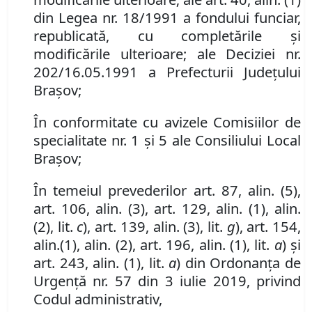
din Legea nr. 18/1991 a fondului funciar,
republicată,
cu complet
ă
rile
ș
i
modific
ă
rile ulterioare
; ale Deciziei nr.
202/16.05.1991 a Prefecturii Județului
Brașov;
În conformitate cu avizele Comisiilor de
specialitate nr. 1 și 5 ale Consiliului Local
Brașov;
În temeiul prevederilor art. 87, alin. (5),
art. 106, alin. (3), art. 129, alin. (1), alin.
(2), lit.
c
),
art.
139,
alin
. (
3
), lit.
g
), art. 154,
alin.
(1), alin. (2), art. 196, alin. (1), lit.
a
) și
art. 243, alin. (1), lit.
a
) din Ordonanța de
Urgență nr. 57 din 3 iulie 2019, privind
Codul administrativ,