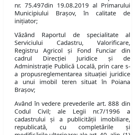
nr.
75.497
din
19.08.2019
al Primarului
Municipiului Brașov, în calitate de
inițiator
;
Văzând Raportul de specialitate al
Serviciului Cadastru, Valorificare,
Registru Agricol şi Fond Funciar din
cadrul Direcţiei Juridice şi de
Administraţie Publică Locală, prin care s-
a propus
reglementarea situației juridice
a unui imobil teren situat în Poiana
Brașov;
Av
â
nd
î
n vedere prevederile art. 888
din
Cod
ul
Civil
; ale
Leg
ii
nr.
7/1996 a
cadastrului
ș
i
a
publicit
ăț
ii imobiliare,
republicată,
cu complet
ă
rile
ș
i
modific
ă
rile ulterioare
; ale art. 40, alin. (1)