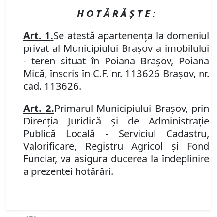
H O T Ă R Ă Ş T E :
Art.
1
.
Se
atestă apartenența la domeniul
privat al Municipiului Brașov a imobilului
- teren situat în Poiana Brașov, Poiana
Mică, înscris în C.F. nr. 113626 Brașov, nr.
cad. 113626.
Art.
2
.
Primarul Municipiului Bra
ș
ov
, prin
Direcția Juridică și de Administrație
Publică Locală - Serviciul Cadastru,
Valorificare, Registru Agricol și Fond
Funciar,
va asigura ducerea la
î
ndeplinire
a prezentei hot
ă
r
â
ri.