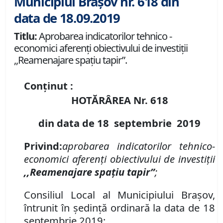
Municipiul Brașov nr. 618 din
data de 18.09.2019
Titlu:
Aprobarea indicatorilor tehnico -
economici aferenți obiectivului de investiții
,,Reamenajare spațiu tapir”.
Conținut :
HOTĂRÂREA Nr.
618
din data de
18 septembrie
2019
Privind
:
aprobare
a indicatorilor tehnico
-
economici aferenți obiectivului de investiții
,,Re
a
menajare spa
ț
iu tapir
”
;
Consiliul Local al Municipiului Brașov,
întrunit în ședință ordinară la data de 18
septembrie 2019;