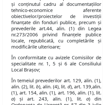
și conținutul cadru al documentațiilor
tehnico-economice aferente
obiectivelor/proiectelor de investiții
finanțate din fonduri publice, precum și
prevederile art.
44
,
alin
.
(1) din Legea
nr.
273/2006 privind finanțele publice
locale,
republicată, cu completările și
modificările ulterioare;
În conformitate cu avizele Comisiilor de
specialitate nr. 1, 5 și 6 ale Consiliului
Local Brașov;
În temeiul prevederilor art. 129, alin. (1),
alin. (2), lit.
b
),
alin. (4)
,
lit.
d
)
,
art
.
139
,
alin.
(1)
,
art. 154
,
alin. (1)
, art. 196, alin. (1), lit.
a
) și art. 243, alin. (1), lit.
a
) din
Ordonanța de Urgență nr. 57 din 3 iulie