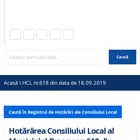
Site-ul oficial al Primariei Municipiului Brasov /
www.brasovcity.ro
Distribuie această pagină.
Caută
Acasă
\
HCL nr.618 din data de 18.09.2019
Caută în Registrul de Hotărâri ale Consiliului Local
Hotărârea Consiliului Local al