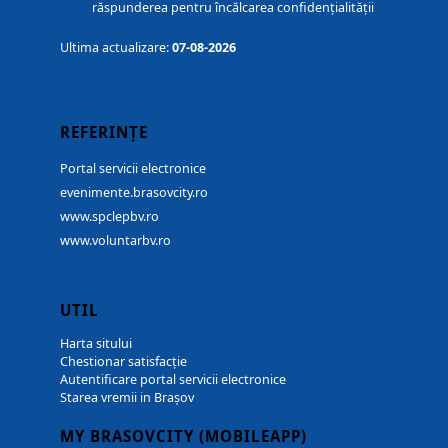
răspunderea pentru încălcarea confidențialității
Ultima actualizare:
07-08-2026
REFERINȚE
Portal servicii electronice
evenimente.brasovcity.ro
www.spclepbv.ro
www.voluntarbv.ro
UTIL
Harta sitului
Chestionar satisfacție
Autentificare portal servicii electronice
Starea vremii in Brașov
MY BRASOVCITY (MOBILEAPP)