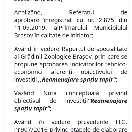
Analizând, Referatul de
aprobare
înregistrat cu nr. 2
.
875
din
11.09.2019,
al
P
rimarului Municipiului
Braşov
în calitate de inițiator;
Având în vedere Raportul de specialitate
al Grădinii Zoologice Braşov, prin care se
propune
aprobare
a indicatorilor tehnico
-
economici aferenți obiectivului de
investiții
,,Re
a
menajare spa
ț
iu tapir
”
;
V
ă
z
â
nd Nota conceptuală privind
obiectivul de investiţii
”
Re
a
menajare
spa
ț
iu tapir”
;
Având în vedere prevederile H.G.
nr.
907/2016 privind etapele de elaborare