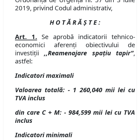
2019, privind Codul administrativ,
H O T Ă R Ă Ş T E :
Art. 1.
Se aprobă indicatorii tehnico
-
economici aferenți obiectivului de
investiții
,,Re
a
menajare spa
ț
iu tapir
”
,
astfel:
Indicatori maximali
Valoarea totală:
-
1 260,040 mii lei cu
TVA inclus
din care C + M:
-
984,599 mii lei cu TVA
inclus
Indicatori minimali